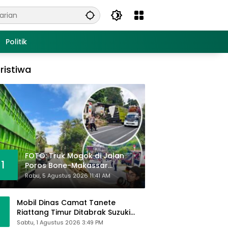
Politik
ristiwa
FOTO: Truk Mogok di Jalan
1
Poros Bone-Makassar
Sebabkan Macet, Polisi Turun
Rabu, 5 Agustus 2026 11:41 AM
Tangan
Mobil Dinas Camat Tanete
Riattang Timur Ditabrak Suzuki
Ertiga, Camat Andi Habibie:
Sabtu, 1 Agustus 2026 3:49 PM