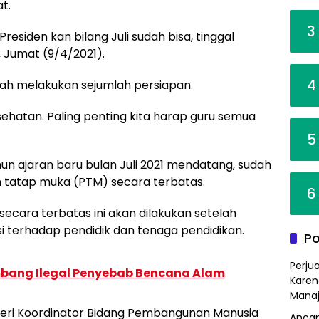
t.
3
esiden kan bilang Juli sudah bisa, tinggal
, Jumat (9/4/2021).
4
telah melakukan sejumlah persiapan.
sehatan. Paling penting kita harap guru semua
5
 ajaran baru bulan Juli 2021 mendatang, sudah
 tatap muka (PTM) secara terbatas.
6
ecara terbatas ini akan dilakukan setelah
 terhadap pendidik dan tenaga pendidikan.
Po
Perju
bang Ilegal Penyebab Bencana Alam
Karen
Mana
teri Koordinator Bidang Pembangunan Manusia
Ancam