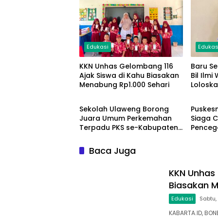
Edukasi
Edukas
KKN Unhas Gelombang 116
Baru Se
Ajak Siswa di Kahu Biasakan
Bil Ilm
Menabung Rp1.000 Sehari
Loloska
Daerah
Daera
Tingkat
Sekolah Ulaweng Borong
Puskes
Juara Umum Perkemahan
Siaga 
Terpadu PKS se-Kabupaten
Penceg
Bone
BERAMA
Baca Juga
KKN Unhas 
Biasakan M
Edukasi
Sabtu,
KABARTA.ID, BON