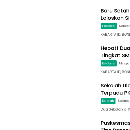
Baru Setahu
Loloskan S
Edukasi
Selasa
KABARTA.ID, BO
Hebat! Dua
Tingkat S
Edukasi
Minggu
KABARTA.ID, BO
Sekolah U
Terpadu P
Daerah
Selasa,
Dua Sekolah di
Puskesmas