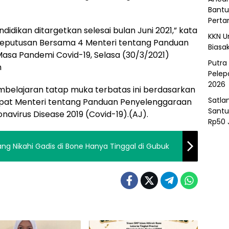
Bantu
Perta
idikan ditargetkan selesai bulan Juni 2021,” kata
KKN U
eputusan Bersama 4 Menteri tentang Panduan
Biasa
asa Pandemi Covid-19, Selasa (30/3/2021)
Putra
m
Pelep
2026
mbelajaran tatap muka terbatas ini berdasarkan
Satla
pat Menteri tentang Panduan Penyelenggaraan
Santu
avirus Disease 2019 (Covid-19).(AJ).
Rp50 
ng Nikahi Gadis di Bone Hanya Tinggal di Gubuk