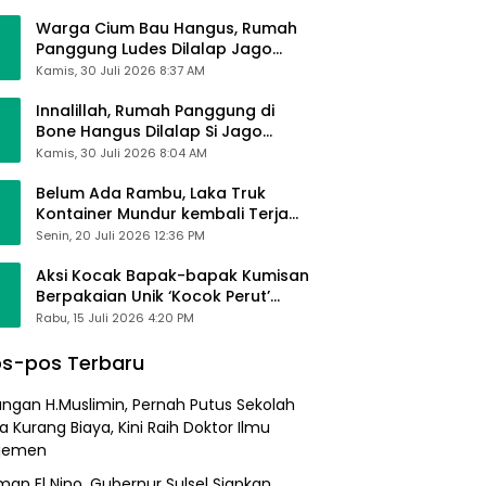
Alhamdulillah Saya Baik-Baik Saja
Warga Cium Bau Hangus, Rumah
Panggung Ludes Dilalap Jago
Merah
Kamis, 30 Juli 2026 8:37 AM
Innalillah, Rumah Panggung di
Bone Hangus Dilalap Si Jago
Merah
Kamis, 30 Juli 2026 8:04 AM
Belum Ada Rambu, Laka Truk
Kontainer Mundur kembali Terjadi
di Bypass Sumpallabbu
Senin, 20 Juli 2026 12:36 PM
Aksi Kocak Bapak-bapak Kumisan
Berpakaian Unik ‘Kocok Perut’
Pengunjung dan Pegawai
Rabu, 15 Juli 2026 4:20 PM
Alfamart, Ngaku Aktifkan Layar
Sentuh Atm
s-pos Terbaru
angan H.Muslimin, Pernah Putus Sekolah
a Kurang Biaya, Kini Raih Doktor Ilmu
jemen
an El Nino, Gubernur Sulsel Siapkan