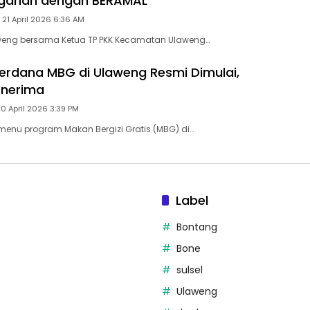
egahan dengan BERAMAL
 21 April 2026 6:36 AM
eng bersama Ketua TP PKK Kecamatan Ulaweng…
 Perdana MBG di Ulaweng Resmi Dimulai,
enerima
20 April 2026 3:39 PM
 menu program Makan Bergizi Gratis (MBG) di…
Label
Bontang
Bone
sulsel
Ulaweng