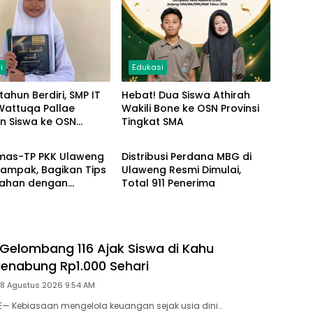
i
Edukasi
tahun Berdiri, SMP IT
Hebat! Dua Siswa Athirah
i Wattuqa Pallae
Wakili Bone ke OSN Provinsi
n Siswa ke OSN
Tingkat SMA
h
Daerah
 Provinsi
mas-TP PKK Ulaweng
Distribusi Perdana MBG di
Campak, Bagikan Tips
Ulaweng Resmi Dimulai,
ahan dengan
Total 911 Penerima
L
Gelombang 116 Ajak Siswa di Kahu
enabung Rp1.000 Sehari
 8 Agustus 2026 9:54 AM
E— Kebiasaan mengelola keuangan sejak usia dini…