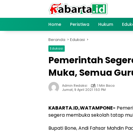
Langsung
ke
konten
Home
Peristiwa
Hukum
Eduk
Beranda
Edukasi
Edukasi
Pemerintah Seger
Muka, Semua Guru
Admin Redaksi
1 Min Baca
Jumat, 9 April 2021 1:50 PM
KABARTA.ID,WATAMPONE-
Pemeri
segera membuka sekolah tatap muk
Bupati Bone, Andi Fahsar Mahdin Pa