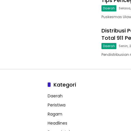
Tips Penc
Daerah
Selasa,
Puskesmas Ulaw
Distribusi
Total 911 P
Daerah
Senin, 
Pendistribusian
Kategori
Daerah
Peristiwa
Ragam
Headlines