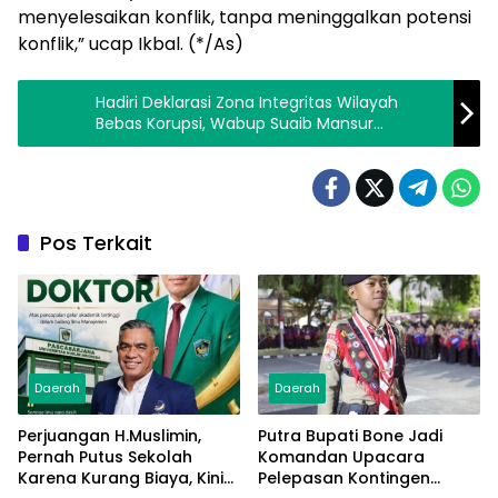
menyelesaikan konflik, tanpa meninggalkan potensi
konflik,” ucap Ikbal. (*/As)
Hadiri Deklarasi Zona Integritas Wilayah
Bebas Korupsi, Wabup Suaib Mansur
Apresiasi Polres Luwu Utara
Pos Terkait
Daerah
Daerah
Perjuangan H.Muslimin,
Putra Bupati Bone Jadi
Pernah Putus Sekolah
Komandan Upacara
Karena Kurang Biaya, Kini
Pelepasan Kontingen