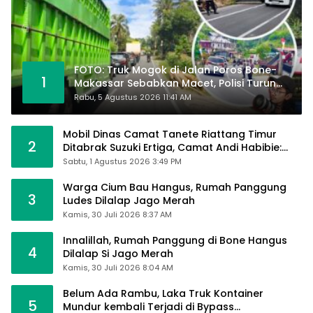
FOTO: Truk Mogok di Jalan Poros Bone-
1
Makassar Sebabkan Macet, Polisi Turun
Tangan
Rabu, 5 Agustus 2026 11:41 AM
Mobil Dinas Camat Tanete Riattang Timur
2
Ditabrak Suzuki Ertiga, Camat Andi Habibie:
Alhamdulillah Saya Baik-Baik Saja
Sabtu, 1 Agustus 2026 3:49 PM
Warga Cium Bau Hangus, Rumah Panggung
3
Ludes Dilalap Jago Merah
Kamis, 30 Juli 2026 8:37 AM
Innalillah, Rumah Panggung di Bone Hangus
4
Dilalap Si Jago Merah
Kamis, 30 Juli 2026 8:04 AM
Belum Ada Rambu, Laka Truk Kontainer
5
Mundur kembali Terjadi di Bypass