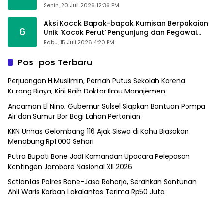
Sumpallabbu
Senin, 20 Juli 2026 12:36 PM
Aksi Kocak Bapak-bapak Kumisan Berpakaian
6
Unik ‘Kocok Perut’ Pengunjung dan Pegawai
Alfamart, Ngaku Aktifkan Layar Sentuh Atm
Rabu, 15 Juli 2026 4:20 PM
Pos-pos Terbaru
Perjuangan H.Muslimin, Pernah Putus Sekolah Karena
Kurang Biaya, Kini Raih Doktor Ilmu Manajemen
Ancaman El Nino, Gubernur Sulsel Siapkan Bantuan Pompa
Air dan Sumur Bor Bagi Lahan Pertanian
KKN Unhas Gelombang 116 Ajak Siswa di Kahu Biasakan
Menabung Rp1.000 Sehari
Putra Bupati Bone Jadi Komandan Upacara Pelepasan
Kontingen Jambore Nasional XII 2026
Satlantas Polres Bone-Jasa Raharja, Serahkan Santunan
Ahli Waris Korban Lakalantas Terima Rp50 Juta