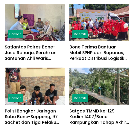
Raih Doktor Ilmu
Jambore Nasional XII 2026
Manajemen
Daerah
Daerah
Satlantas Polres Bone-
Bone Terima Bantuan
Jasa Raharja, Serahkan
Mobil SPHP dari Bapanas,
Santunan Ahli Waris
Perkuat Distribusi Logistik
Korban Lakalantas Terima
Pangan ke Masyarakat
Rp50 Juta
Daerah
Daerah
Polisi Bongkar Jaringan
Satgas TMMD ke-129
Sabu Bone-Soppeng, 97
Kodim 1407/Bone
Sachet dan Tiga Pelaku
Rampungkan Tahap Akhir
Diamankan
Jembatan Gantung
Pattuku, Jaring Pengaman