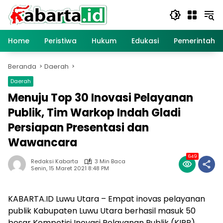
Langsung
ke
konten
Home
Peristiwa
Hukum
Edukasi
Pemerintaha
Beranda
Daerah
Daerah
Menuju Top 30 Inovasi Pelayanan
Publik, Tim Warkop Indah Gladi
Persiapan Presentasi dan
Wawancara
649
Redaksi Kabarta
3 Min Baca
Senin, 15 Maret 2021 8:48 PM
KABARTA.ID Luwu Utara – Empat inovas pelayanan
publik Kabupaten Luwu Utara berhasil masuk 50
besar Kompetisi Inovasi Pelayanan Publik (KIPP)