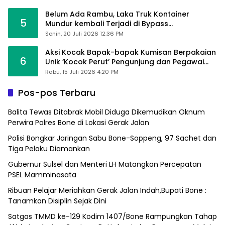
Belum Ada Rambu, Laka Truk Kontainer
5
Mundur kembali Terjadi di Bypass
Sumpallabbu
Senin, 20 Juli 2026 12:36 PM
Aksi Kocak Bapak-bapak Kumisan Berpakaian
6
Unik ‘Kocok Perut’ Pengunjung dan Pegawai
Alfamart, Ngaku Aktifkan Layar Sentuh Atm
Rabu, 15 Juli 2026 4:20 PM
Pos-pos Terbaru
Balita Tewas Ditabrak Mobil Diduga Dikemudikan Oknum
Perwira Polres Bone di Lokasi Gerak Jalan
Polisi Bongkar Jaringan Sabu Bone-Soppeng, 97 Sachet dan
Tiga Pelaku Diamankan
Gubernur Sulsel dan Menteri LH Matangkan Percepatan
PSEL Mamminasata
Ribuan Pelajar Meriahkan Gerak Jalan Indah,Bupati Bone :
Tanamkan Disiplin Sejak Dini
Satgas TMMD ke-129 Kodim 1407/Bone Rampungkan Tahap