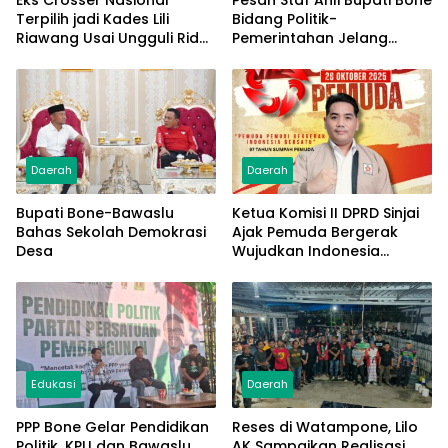
Terpilih jadi Kades Lili
Bidang Politik-
Riawang Usai Ungguli Rider
Pemerintahan Jelang
Trail Adventure di Pilkades
Pilkades PAW
PAW
Daerah
Daerah
Bupati Bone-Bawaslu
Ketua Komisi II DPRD Sinjai
Bahas Sekolah Demokrasi
Ajak Pemuda Bergerak
Desa
Wujudkan Indonesia
Bersatu di Momentum
Sumpah Pemuda
Edukasi
Daerah
PPP Bone Gelar Pendidikan
Reses di Watampone, Lilo
Politik, KPU dan Bawaslu
AK Sampaikan Realisasi