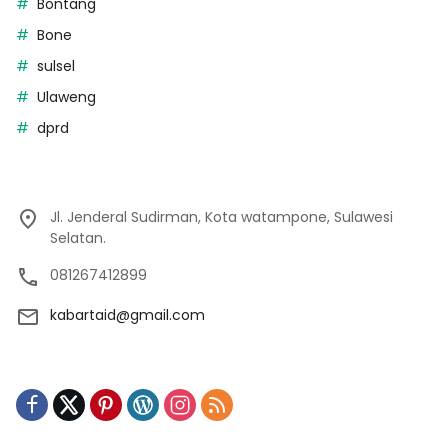
Bontang
Bone
sulsel
Ulaweng
dprd
Jl. Jenderal Sudirman, Kota watampone, Sulawesi
Selatan.
081267412899
kabartaid@gmail.com