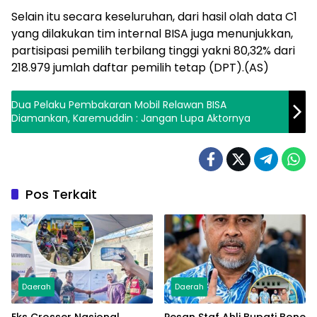
Selain itu secara keseluruhan, dari hasil olah data C1
yang dilakukan tim internal BISA juga menunjukkan,
partisipasi pemilih terbilang tinggi yakni 80,32% dari
218.979 jumlah daftar pemilih tetap (DPT).(AS)
Dua Pelaku Pembakaran Mobil Relawan BISA
Diamankan, Karemuddin : Jangan Lupa Aktornya
Pos Terkait
Daerah
Daerah
Eks Crosser Nasional
Pesan Staf Ahli Bupati Bone