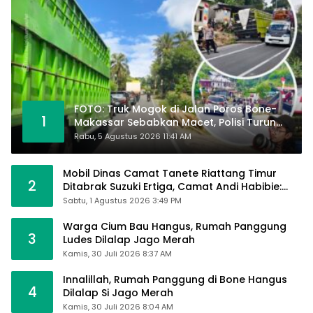
FOTO: Truk Mogok di Jalan Poros Bone-
1
Makassar Sebabkan Macet, Polisi Turun
Tangan
Rabu, 5 Agustus 2026 11:41 AM
Mobil Dinas Camat Tanete Riattang Timur
2
Ditabrak Suzuki Ertiga, Camat Andi Habibie:
Alhamdulillah Saya Baik-Baik Saja
Sabtu, 1 Agustus 2026 3:49 PM
Warga Cium Bau Hangus, Rumah Panggung
3
Ludes Dilalap Jago Merah
Kamis, 30 Juli 2026 8:37 AM
Innalillah, Rumah Panggung di Bone Hangus
4
Dilalap Si Jago Merah
Kamis, 30 Juli 2026 8:04 AM