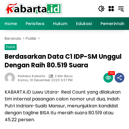
Langsung
ke
konten
Home
Peristiwa
Hukum
Edukasi
Pemerintaha
Beranda
Politik
Politik
Berdasarkan Data C1 IDP-SM Unggul
Dengan Raih 80.519 Suara
700
Redaksi Kabarta
2 Min Baca
Kamis, 10 Desember 2020 9:37 PM
KABARTA.ID Luwu Utara- Real Count yang dilakukan
tim internal pasangan calon nomor urut dua, Indah
Putri Indriani-Suaib Mansur, menunjukkan kandidat
dengan tagline BISA itu meraih suara 80.519 atau
45.22 persen.