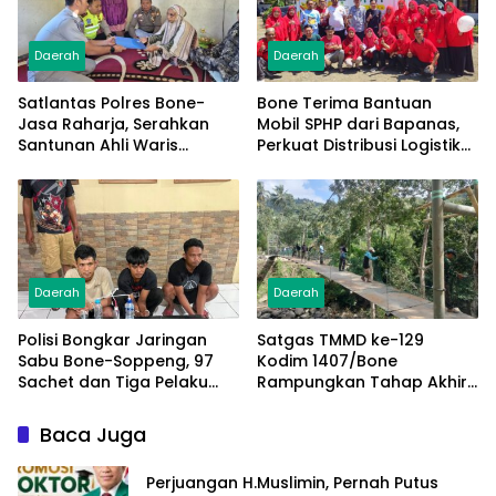
Daerah
Daerah
Satlantas Polres Bone-
Bone Terima Bantuan
Jasa Raharja, Serahkan
Mobil SPHP dari Bapanas,
Santunan Ahli Waris
Perkuat Distribusi Logistik
Korban Lakalantas Terima
Pangan ke Masyarakat
Rp50 Juta
Daerah
Daerah
Polisi Bongkar Jaringan
Satgas TMMD ke-129
Sabu Bone-Soppeng, 97
Kodim 1407/Bone
Sachet dan Tiga Pelaku
Rampungkan Tahap Akhir
Diamankan
Jembatan Gantung
Pattuku, Jaring Pengaman
Baca Juga
Mulai Terpasang
Perjuangan H.Muslimin, Pernah Putus