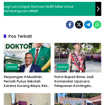
Lagi Lutra Dapat Bantuan Rp80 Miliar Untuk
Pembangunan MRMP
Pos Terkait
Daerah
Daerah
Perjuangan H.Muslimin,
Putra Bupati Bone Jadi
Pernah Putus Sekolah
Komandan Upacara
Karena Kurang Biaya, Kini
Pelepasan Kontingen
Raih Doktor Ilmu
Jambore Nasional XII 2026
Manajemen