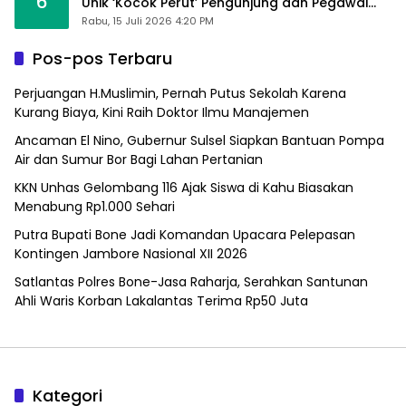
6
Unik ‘Kocok Perut’ Pengunjung dan Pegawai
Alfamart, Ngaku Aktifkan Layar Sentuh Atm
Rabu, 15 Juli 2026 4:20 PM
Pos-pos Terbaru
Perjuangan H.Muslimin, Pernah Putus Sekolah Karena
Kurang Biaya, Kini Raih Doktor Ilmu Manajemen
Ancaman El Nino, Gubernur Sulsel Siapkan Bantuan Pompa
Air dan Sumur Bor Bagi Lahan Pertanian
KKN Unhas Gelombang 116 Ajak Siswa di Kahu Biasakan
Menabung Rp1.000 Sehari
Putra Bupati Bone Jadi Komandan Upacara Pelepasan
Kontingen Jambore Nasional XII 2026
Satlantas Polres Bone-Jasa Raharja, Serahkan Santunan
Ahli Waris Korban Lakalantas Terima Rp50 Juta
Kategori