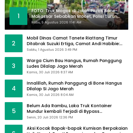
FOTO: Truk Mogok di Jalan Poros Bone-
1
Makassar Sebabkan Macet, Polisi Turun
Tangan
Rabu, 5 Agustus 2026 11:41 AM
Mobil Dinas Camat Tanete Riattang Timur
2
Ditabrak Suzuki Ertiga, Camat Andi Habibie:
Alhamdulillah Saya Baik-Baik Saja
Sabtu, 1 Agustus 2026 3:49 PM
Warga Cium Bau Hangus, Rumah Panggung
3
Ludes Dilalap Jago Merah
Kamis, 30 Juli 2026 8:37 AM
Innalillah, Rumah Panggung di Bone Hangus
4
Dilalap Si Jago Merah
Kamis, 30 Juli 2026 8:04 AM
Belum Ada Rambu, Laka Truk Kontainer
5
Mundur kembali Terjadi di Bypass
Sumpallabbu
Senin, 20 Juli 2026 12:36 PM
Aksi Kocak Bapak-bapak Kumisan Berpakaian