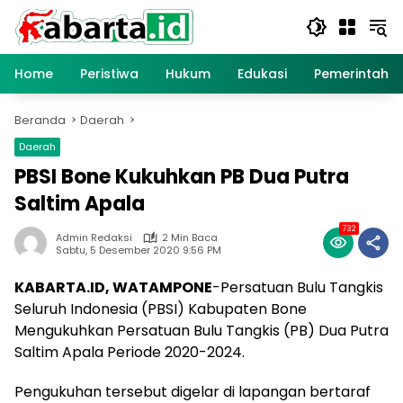
Langsung
ke
konten
Home
Peristiwa
Hukum
Edukasi
Pemerintaha
Beranda
Daerah
Daerah
PBSI Bone Kukuhkan PB Dua Putra
Saltim Apala
732
Admin Redaksi
2 Min Baca
Sabtu, 5 Desember 2020 9:56 PM
KABARTA.ID, WATAMPONE
-Persatuan Bulu Tangkis
Seluruh Indonesia (PBSI) Kabupaten Bone
Mengukuhkan Persatuan Bulu Tangkis (PB) Dua Putra
Saltim Apala Periode 2020-2024.
Pengukuhan tersebut digelar di lapangan bertaraf