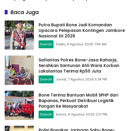
Jembatan Gantung
Tengah Gerak Jalan
Pattuku, Jaring Pengaman
Kemerdekaan
Baca Juga
Mulai Terpasang
Putra Bupati Bone Jadi Komandan
Upacara Pelepasan Kontingen Jambore
Nasional XII 2026
Daerah
Sabtu, 8 Agustus 2026 7:58 AM
Satlantas Polres Bone-Jasa Raharja,
Serahkan Santunan Ahli Waris Korban
Lakalantas Terima Rp50 Juta
Daerah
Jumat, 7 Agustus 2026 5:38 PM
Bone Terima Bantuan Mobil SPHP dari
Bapanas, Perkuat Distribusi Logistik
Pangan ke Masyarakat
Daerah
Kamis, 6 Agustus 2026 2:37 PM
Polisi Bongkar Jaringan Sabu Bone-