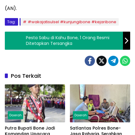
(AN).
Tag:
#wakajatisulsel #kunjungibone #kejaribone
Pesta Sabu di Kahu Bone, 1 Orang Resmi
Ditetapkan Tersangka
Pos Terkait
Daerah
Daerah
Putra Bupati Bone Jadi
Satlantas Polres Bone-
Komandan Upacara
Jasa Raharja, Serahkan