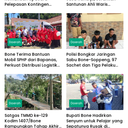
Pelepasan Kontingen
Santunan Ahli Waris
Jambore Nasional XII 2026
Korban Lakalantas Terima
Rp50 Juta
Daerah
Daerah
Bone Terima Bantuan
Polisi Bongkar Jaringan
Mobil SPHP dari Bapanas,
Sabu Bone-Soppeng, 97
Perkuat Distribusi Logistik
Sachet dan Tiga Pelaku
Pangan ke Masyarakat
Diamankan
Daerah
Daerah
Satgas TMMD ke-129
Bupati Bone Hadirkan
Kodim 1407/Bone
Senyum untuk Pelajar yang
Rampungkan Tahap Akhir
Sepatunya Rusak di