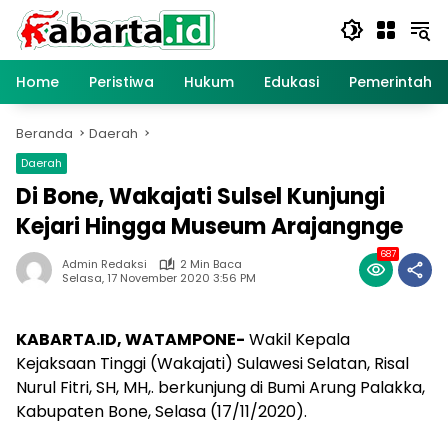
Langsung
ke
konten
Home
Peristiwa
Hukum
Edukasi
Pemerintaha
Beranda
Daerah
Daerah
Di Bone, Wakajati Sulsel Kunjungi
Kejari Hingga Museum Arajangnge
687
Admin Redaksi
2 Min Baca
Selasa, 17 November 2020 3:56 PM
KABARTA.ID, WATAMPONE-
Wakil Kepala
Kejaksaan Tinggi (Wakajati) Sulawesi Selatan, Risal
Nurul Fitri, SH, MH,. berkunjung di Bumi Arung Palakka,
Kabupaten Bone, Selasa (17/11/2020).