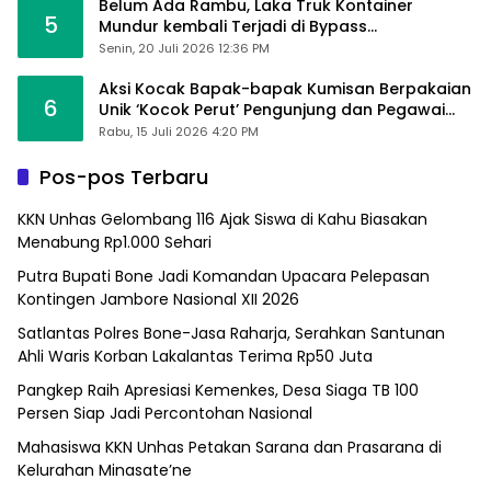
Belum Ada Rambu, Laka Truk Kontainer
5
Mundur kembali Terjadi di Bypass
Sumpallabbu
Senin, 20 Juli 2026 12:36 PM
Aksi Kocak Bapak-bapak Kumisan Berpakaian
6
Unik ‘Kocok Perut’ Pengunjung dan Pegawai
Alfamart, Ngaku Aktifkan Layar Sentuh Atm
Rabu, 15 Juli 2026 4:20 PM
Pos-pos Terbaru
KKN Unhas Gelombang 116 Ajak Siswa di Kahu Biasakan
Menabung Rp1.000 Sehari
Putra Bupati Bone Jadi Komandan Upacara Pelepasan
Kontingen Jambore Nasional XII 2026
Satlantas Polres Bone-Jasa Raharja, Serahkan Santunan
Ahli Waris Korban Lakalantas Terima Rp50 Juta
Pangkep Raih Apresiasi Kemenkes, Desa Siaga TB 100
Persen Siap Jadi Percontohan Nasional
Mahasiswa KKN Unhas Petakan Sarana dan Prasarana di
Kelurahan Minasate’ne