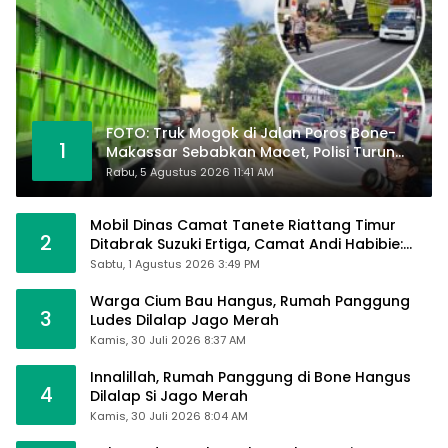
FOTO: Truk Mogok di Jalan Poros Bone-
1
Makassar Sebabkan Macet, Polisi Turun
Tangan
Rabu, 5 Agustus 2026 11:41 AM
Mobil Dinas Camat Tanete Riattang Timur
2
Ditabrak Suzuki Ertiga, Camat Andi Habibie:
Alhamdulillah Saya Baik-Baik Saja
Sabtu, 1 Agustus 2026 3:49 PM
Warga Cium Bau Hangus, Rumah Panggung
3
Ludes Dilalap Jago Merah
Kamis, 30 Juli 2026 8:37 AM
Innalillah, Rumah Panggung di Bone Hangus
4
Dilalap Si Jago Merah
Kamis, 30 Juli 2026 8:04 AM