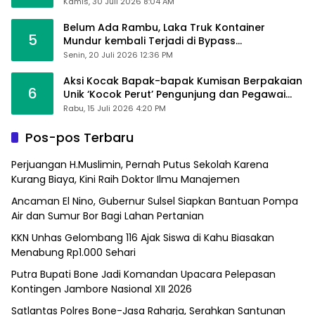
Kamis, 30 Juli 2026 8:04 AM
Belum Ada Rambu, Laka Truk Kontainer
5
Mundur kembali Terjadi di Bypass
Sumpallabbu
Senin, 20 Juli 2026 12:36 PM
Aksi Kocak Bapak-bapak Kumisan Berpakaian
6
Unik ‘Kocok Perut’ Pengunjung dan Pegawai
Alfamart, Ngaku Aktifkan Layar Sentuh Atm
Rabu, 15 Juli 2026 4:20 PM
Pos-pos Terbaru
Perjuangan H.Muslimin, Pernah Putus Sekolah Karena
Kurang Biaya, Kini Raih Doktor Ilmu Manajemen
Ancaman El Nino, Gubernur Sulsel Siapkan Bantuan Pompa
Air dan Sumur Bor Bagi Lahan Pertanian
KKN Unhas Gelombang 116 Ajak Siswa di Kahu Biasakan
Menabung Rp1.000 Sehari
Putra Bupati Bone Jadi Komandan Upacara Pelepasan
Kontingen Jambore Nasional XII 2026
Satlantas Polres Bone-Jasa Raharja, Serahkan Santunan