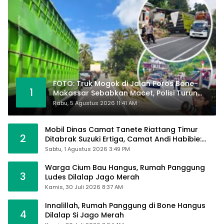
FOTO: Truk Mogok di Jalan Poros Bone-
1
Makassar Sebabkan Macet, Polisi Turun
Tangan
Rabu, 5 Agustus 2026 11:41 AM
Mobil Dinas Camat Tanete Riattang Timur
2
Ditabrak Suzuki Ertiga, Camat Andi Habibie:
Alhamdulillah Saya Baik-Baik Saja
Sabtu, 1 Agustus 2026 3:49 PM
Warga Cium Bau Hangus, Rumah Panggung
3
Ludes Dilalap Jago Merah
Kamis, 30 Juli 2026 8:37 AM
Innalillah, Rumah Panggung di Bone Hangus
4
Dilalap Si Jago Merah