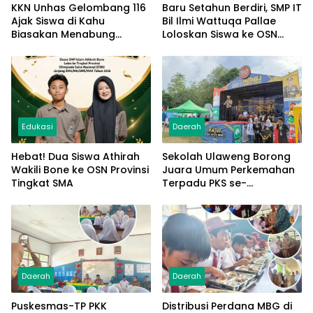
KKN Unhas Gelombang 116
Baru Setahun Berdiri, SMP IT
Ajak Siswa di Kahu
Bil Ilmi Wattuqa Pallae
Biasakan Menabung
Loloskan Siswa ke OSN
Rp1.000 Sehari
Tingkat Provinsi
Edukasi
Daerah
Hebat! Dua Siswa Athirah
Sekolah Ulaweng Borong
Wakili Bone ke OSN Provinsi
Juara Umum Perkemahan
Tingkat SMA
Terpadu PKS se-
Kabupaten Bone
Daerah
Daerah
Puskesmas-TP PKK
Distribusi Perdana MBG di