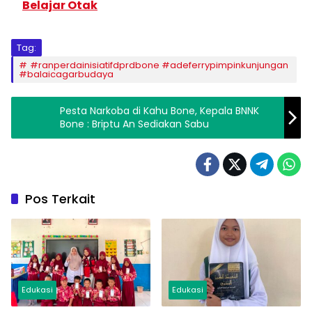
Belajar Otak
Tag:
#ranperdainisiatifdprdbone #adeferrypimpinkunjungan
#balaicagarbudaya
Pesta Narkoba di Kahu Bone, Kepala BNNK
Bone : Briptu An Sediakan Sabu
Pos Terkait
Edukasi
Edukasi