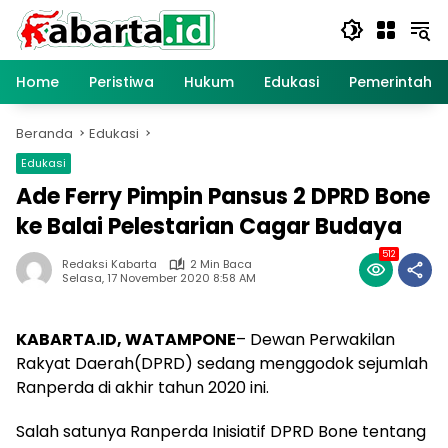
Langsung
ke
konten
Home
Peristiwa
Hukum
Edukasi
Pemerintaha
Beranda
Edukasi
Edukasi
Ade Ferry Pimpin Pansus 2 DPRD Bone
ke Balai Pelestarian Cagar Budaya
512
Redaksi Kabarta
2 Min Baca
Selasa, 17 November 2020 8:58 AM
KABARTA.ID, WATAMPONE
– Dewan Perwakilan
Rakyat Daerah(DPRD) sedang menggodok sejumlah
Ranperda di akhir tahun 2020 ini.
Salah satunya Ranperda Inisiatif DPRD Bone tentang