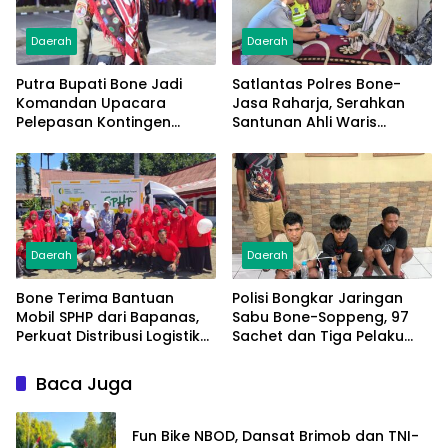
Daerah
Daerah
Putra Bupati Bone Jadi
Satlantas Polres Bone-
Komandan Upacara
Jasa Raharja, Serahkan
Pelepasan Kontingen
Santunan Ahli Waris
Jambore Nasional XII 2026
Korban Lakalantas Terima
Rp50 Juta
Daerah
Daerah
Bone Terima Bantuan
Polisi Bongkar Jaringan
Mobil SPHP dari Bapanas,
Sabu Bone-Soppeng, 97
Perkuat Distribusi Logistik
Sachet dan Tiga Pelaku
Pangan ke Masyarakat
Diamankan
Baca Juga
Fun Bike NBOD, Dansat Brimob dan TNI-