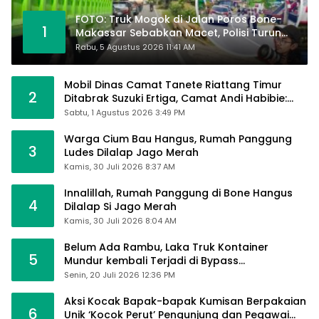
FOTO: Truk Mogok di Jalan Poros Bone-
1
Makassar Sebabkan Macet, Polisi Turun
Tangan
Rabu, 5 Agustus 2026 11:41 AM
Mobil Dinas Camat Tanete Riattang Timur
2
Ditabrak Suzuki Ertiga, Camat Andi Habibie:
Alhamdulillah Saya Baik-Baik Saja
Sabtu, 1 Agustus 2026 3:49 PM
Warga Cium Bau Hangus, Rumah Panggung
3
Ludes Dilalap Jago Merah
Kamis, 30 Juli 2026 8:37 AM
Innalillah, Rumah Panggung di Bone Hangus
4
Dilalap Si Jago Merah
Kamis, 30 Juli 2026 8:04 AM
Belum Ada Rambu, Laka Truk Kontainer
5
Mundur kembali Terjadi di Bypass
Sumpallabbu
Senin, 20 Juli 2026 12:36 PM
Aksi Kocak Bapak-bapak Kumisan Berpakaian
6
Unik ‘Kocok Perut’ Pengunjung dan Pegawai