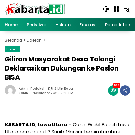
Langsung
ke
konten
Home
Peristiwa
Hukum
Edukasi
Pemerintaha
Beranda
Daerah
Daerah
Giliran Masyarakat Desa Tolangi
Deklarasikan Dukungan ke Paslon
BISA
529
Admin Redaksi
2 Min Baca
Senin, 9 November 2020 2:25 PM
KABARTA.ID, Luwu Utara
– Calon Wakil Bupati Luwu
Utara nomor urut 2 Suaib Mansur bersiraturahmi