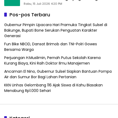
Alfamart, Ngaku Aktifkan Layar Sentuh Atm
Rabu, 15 Juli 2026 4:20 PM
Pos-pos Terbaru
Gubernur Pimpin Upacara Hari Pramuka Tingkat Sulsel di
Bakunge, Bupati Bone Serukan Penguatan Karakter
Generasi
Fun Bike NBOD, Dansat Brimob dan TNI-Polri Gowes
Bersama Warga
Perjuangan H.Muslimin, Pernah Putus Sekolah Karena
Kurang Biaya, Kini Raih Doktor Ilmu Manajemen
Ancaman El Nino, Gubernur Sulsel Siapkan Bantuan Pompa
Air dan Sumur Bor Bagi Lahan Pertanian
KKN Unhas Gelombang 116 Ajak Siswa di Kahu Biasakan
Menabung Rp1.000 Sehari