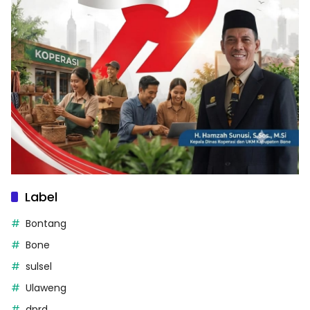
Label
Bontang
Bone
sulsel
Ulaweng
dprd