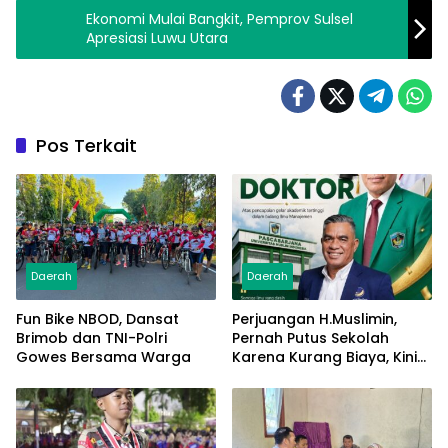
Ekonomi Mulai Bangkit, Pemprov Sulsel
Apresiasi Luwu Utara
Pos Terkait
Daerah
Daerah
Fun Bike NBOD, Dansat
Perjuangan H.Muslimin,
Brimob dan TNI-Polri
Pernah Putus Sekolah
Gowes Bersama Warga
Karena Kurang Biaya, Kini
Raih Doktor Ilmu
Manajemen