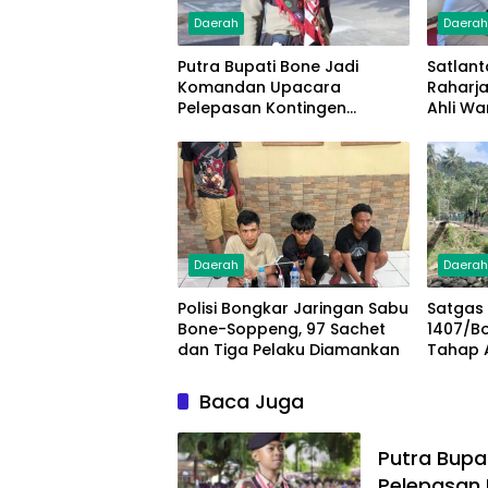
Daerah
Daera
Putra Bupati Bone Jadi
Satlant
Komandan Upacara
Raharj
Pelepasan Kontingen
Ahli Wa
Jambore Nasional XII 2026
Lakala
Juta
Daerah
Daera
Polisi Bongkar Jaringan Sabu
Satgas
Bone-Soppeng, 97 Sachet
1407/B
dan Tiga Pelaku Diamankan
Tahap 
Gantung
Pengam
Baca Juga
Putra Bupa
Pelepasan 