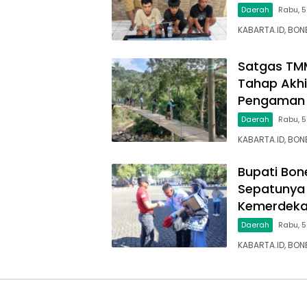
Daerah
Rabu, 5
KABARTA.ID, BON
Satgas TM
Tahap Akhi
Pengaman 
Daerah
Rabu, 
KABARTA.ID, BO
Bupati Bon
Sepatunya 
Kemerdek
Daerah
Rabu, 5
KABARTA.ID, BON