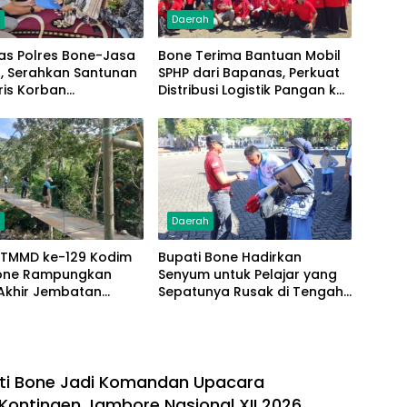
h
Daerah
as Polres Bone-Jasa
Bone Terima Bantuan Mobil
a, Serahkan Santunan
SPHP dari Bapanas, Perkuat
ris Korban
Distribusi Logistik Pangan ke
ntas Terima Rp50
Masyarakat
h
Daerah
 TMMD ke-129 Kodim
Bupati Bone Hadirkan
one Rampungkan
Senyum untuk Pelajar yang
Akhir Jembatan
Sepatunya Rusak di Tengah
 Pattuku, Jaring
Gerak Jalan Kemerdekaan
an Mulai Terpasang
ti Bone Jadi Komandan Upacara
Kontingen Jambore Nasional XII 2026