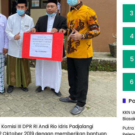
3
4
5
6
Po
KKN U
Biasa
si III DPR RI Andi Rio Idris Padjalangi
Putra
 22 Oktober 2019 dengan memberikan bantuan
Pelep