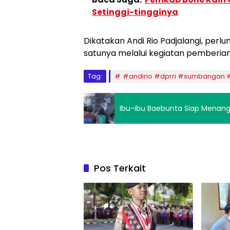
Setinggi-tingginya
Dikatakan Andi Rio Padjalangi, per
satunya melalui kegiatan pemberian d
Tag:
#andirio #dprri #sumbangan
Ibu-ibu Baebunta Siap Menang
Pos Terkait