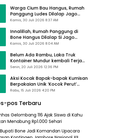
Alhamdulillah Saya Baik-Baik Saja
Warga Cium Bau Hangus, Rumah
Panggung Ludes Dilalap Jago
Merah
Kamis, 30 Juli 2026 8:37 AM
Innalillah, Rumah Panggung di
Bone Hangus Dilalap Si Jago
Merah
Kamis, 30 Juli 2026 8:04 AM
Belum Ada Rambu, Laka Truk
Kontainer Mundur kembali Terjadi
di Bypass Sumpallabbu
Senin, 20 Juli 2026 12:36 PM
Aksi Kocak Bapak-bapak Kumisan
Berpakaian Unik ‘Kocok Perut’
Pengunjung dan Pegawai
Rabu, 15 Juli 2026 4:20 PM
Alfamart, Ngaku Aktifkan Layar
Sentuh Atm
s-pos Terbaru
nhas Gelombang 116 Ajak Siswa di Kahu
kan Menabung Rp1.000 Sehari
 Bupati Bone Jadi Komandan Upacara
asan Kontingen Jambore Nasional XII