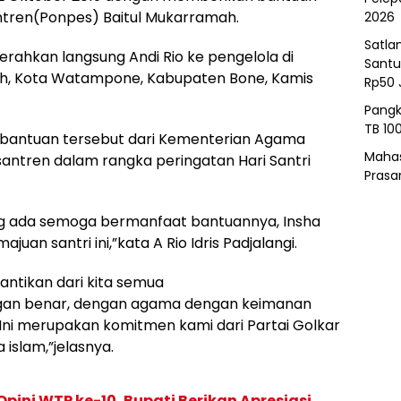
ntren(Ponpes) Baitul Mukarramah.
2026
Satla
serahkan langsung Andi Rio ke pengelola di
Santu
h, Kota Watampone, Kabupaten Bone, Kamis
Rp50 
Pangk
TB 10
an bantuan tersebut dari Kementerian Agama
Mahas
antren dalam rangka peringatan Hari Santri
Prasa
s yang ada semoga bermanfaat bantuannya, Insha
uan santri ini,”kata A Rio Idris Padjalangi.
ntikan dari kita semua
dengan benar, dengan agama dengan keimanan
ni merupakan komitmen kami dari Partai Golkar
islam,”jelasnya.
pini WTP ke-10, Bupati Berikan Apresiasi