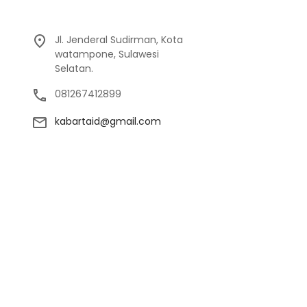
Jl. Jenderal Sudirman, Kota
watampone, Sulawesi
Selatan.
081267412899
kabartaid@gmail.com