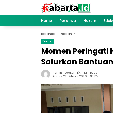
Langsung
ke
konten
Home
Peristiwa
Hukum
Eduk
Beranda
Daerah
Daerah
Momen Peringati Ha
Salurkan Bantuan
Admin Redaksi
1 Min Baca
Kamis, 22 Oktober 2020 11:38 PM