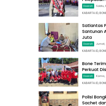
Daerah
Sabtu, 
KABARTA.ID, BON
Satlantas 
Santunan A
Juta
Daerah
Jumat,
KABARTA.ID, BONE
Bone Terim
Perkuat Di
Daerah
Kamis,
KABARTA.ID, BO
Polisi Bon
Sachet dan