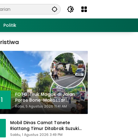
Politik
ristiwa
FOTO: Truk Mogok di Jalan
1
Poros Bone-Makassar
Sebabkan Macet, Polisi Turun
Rabu, 5 Agustus 2026 11:41 AM
Tangan
Mobil Dinas Camat Tanete
Riattang Timur Ditabrak Suzuki
Ertiga, Camat Andi Habibie:
Sabtu, 1 Agustus 2026 3:49 PM