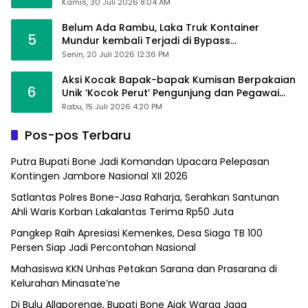
Kamis, 30 Juli 2026 8:04 AM
Belum Ada Rambu, Laka Truk Kontainer
5
Mundur kembali Terjadi di Bypass
Sumpallabbu
Senin, 20 Juli 2026 12:36 PM
Aksi Kocak Bapak-bapak Kumisan Berpakaian
6
Unik ‘Kocok Perut’ Pengunjung dan Pegawai
Alfamart, Ngaku Aktifkan Layar Sentuh Atm
Rabu, 15 Juli 2026 4:20 PM
Pos-pos Terbaru
Putra Bupati Bone Jadi Komandan Upacara Pelepasan
Kontingen Jambore Nasional XII 2026
Satlantas Polres Bone-Jasa Raharja, Serahkan Santunan
Ahli Waris Korban Lakalantas Terima Rp50 Juta
Pangkep Raih Apresiasi Kemenkes, Desa Siaga TB 100
Persen Siap Jadi Percontohan Nasional
Mahasiswa KKN Unhas Petakan Sarana dan Prasarana di
Kelurahan Minasate’ne
Di Bulu Allaporenge, Bupati Bone Ajak Warga Jaga