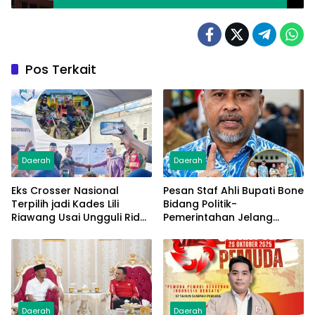
Pos Terkait
Daerah
Daerah
Eks Crosser Nasional
Pesan Staf Ahli Bupati Bone
Terpilih jadi Kades Lili
Bidang Politik-
Riawang Usai Ungguli Rider
Pemerintahan Jelang
Trail Adventure di Pilkades
Pilkades PAW
PAW
Daerah
Daerah