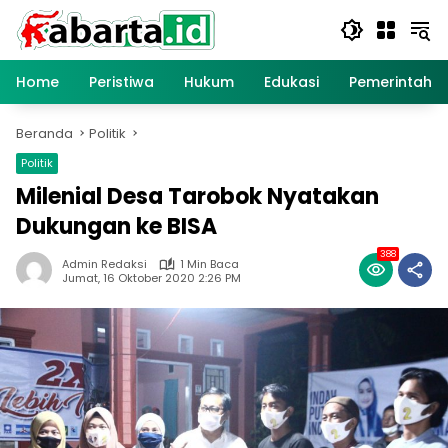
Langsung
ke
konten
Home
Peristiwa
Hukum
Edukasi
Pemerintaha
Beranda
Politik
Politik
Milenial Desa Tarobok Nyatakan
Dukungan ke BISA
388
Admin Redaksi
1 Min Baca
Jumat, 16 Oktober 2020 2:26 PM