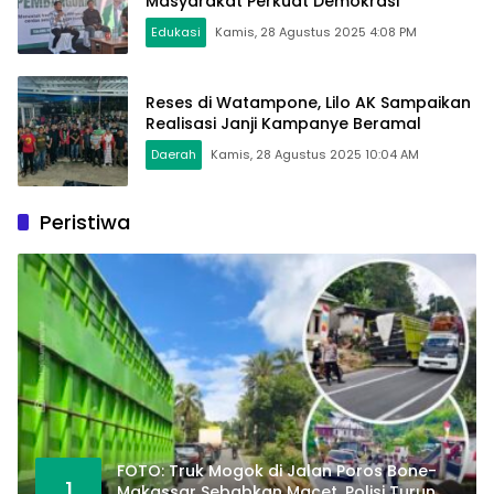
Masyarakat Perkuat Demokrasi
Edukasi
Kamis, 28 Agustus 2025 4:08 PM
Reses di Watampone, Lilo AK Sampaikan
Realisasi Janji Kampanye Beramal
Daerah
Kamis, 28 Agustus 2025 10:04 AM
Peristiwa
FOTO: Truk Mogok di Jalan Poros Bone-
1
Makassar Sebabkan Macet, Polisi Turun