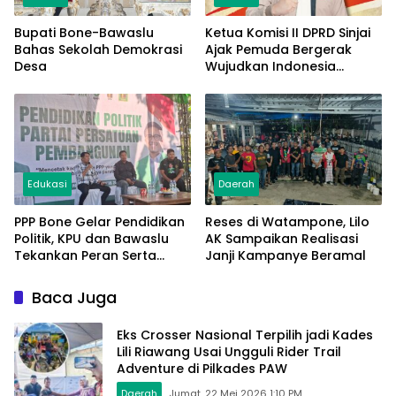
Bupati Bone-Bawaslu
Ketua Komisi II DPRD Sinjai
Bahas Sekolah Demokrasi
Ajak Pemuda Bergerak
Desa
Wujudkan Indonesia
Bersatu di Momentum
Sumpah Pemuda
Edukasi
Daerah
PPP Bone Gelar Pendidikan
Reses di Watampone, Lilo
Politik, KPU dan Bawaslu
AK Sampaikan Realisasi
Tekankan Peran Serta
Janji Kampanye Beramal
Masyarakat Perkuat
Demokrasi
Baca Juga
Eks Crosser Nasional Terpilih jadi Kades
Lili Riawang Usai Ungguli Rider Trail
Adventure di Pilkades PAW
Daerah
Jumat, 22 Mei 2026 1:10 PM