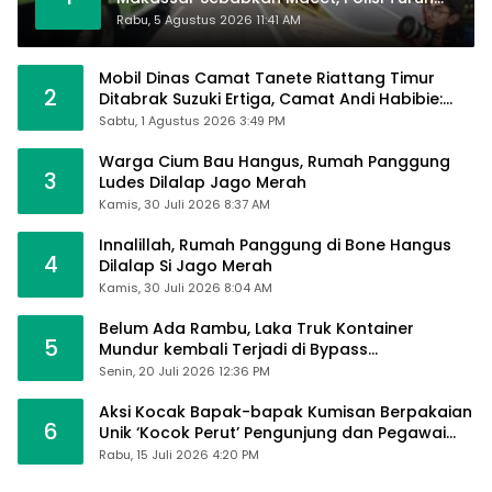
Tangan
Rabu, 5 Agustus 2026 11:41 AM
Mobil Dinas Camat Tanete Riattang Timur
2
Ditabrak Suzuki Ertiga, Camat Andi Habibie:
Alhamdulillah Saya Baik-Baik Saja
Sabtu, 1 Agustus 2026 3:49 PM
Warga Cium Bau Hangus, Rumah Panggung
3
Ludes Dilalap Jago Merah
Kamis, 30 Juli 2026 8:37 AM
Innalillah, Rumah Panggung di Bone Hangus
4
Dilalap Si Jago Merah
Kamis, 30 Juli 2026 8:04 AM
Belum Ada Rambu, Laka Truk Kontainer
5
Mundur kembali Terjadi di Bypass
Sumpallabbu
Senin, 20 Juli 2026 12:36 PM
Aksi Kocak Bapak-bapak Kumisan Berpakaian
6
Unik ‘Kocok Perut’ Pengunjung dan Pegawai
Alfamart, Ngaku Aktifkan Layar Sentuh Atm
Rabu, 15 Juli 2026 4:20 PM