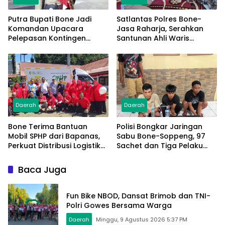
Putra Bupati Bone Jadi
Satlantas Polres Bone-
Komandan Upacara
Jasa Raharja, Serahkan
Pelepasan Kontingen
Santunan Ahli Waris
Jambore Nasional XII 2026
Korban Lakalantas Terima
Rp50 Juta
Daerah
Daerah
Bone Terima Bantuan
Polisi Bongkar Jaringan
Mobil SPHP dari Bapanas,
Sabu Bone-Soppeng, 97
Perkuat Distribusi Logistik
Sachet dan Tiga Pelaku
Pangan ke Masyarakat
Diamankan
Baca Juga
Fun Bike NBOD, Dansat Brimob dan TNI-
Polri Gowes Bersama Warga
Daerah
Minggu, 9 Agustus 2026 5:37 PM