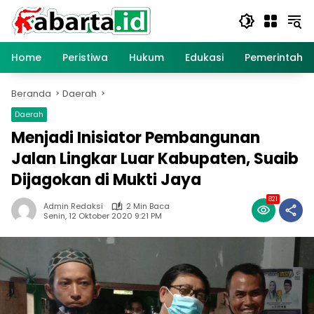
Langsung
ke
konten
Home
Peristiwa
Hukum
Edukasi
Pemerintaha
Beranda
Daerah
Daerah
Menjadi Inisiator Pembangunan
Jalan Lingkar Luar Kabupaten, Suaib
Dijagokan di Mukti Jaya
821
Admin Redaksi
2 Min Baca
Senin, 12 Oktober 2020 9:21 PM