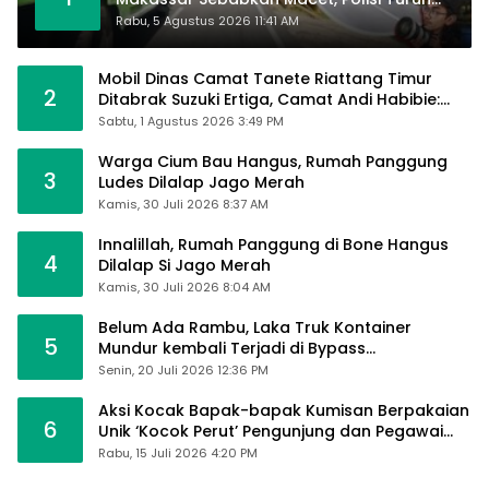
Tangan
Rabu, 5 Agustus 2026 11:41 AM
Mobil Dinas Camat Tanete Riattang Timur
2
Ditabrak Suzuki Ertiga, Camat Andi Habibie:
Alhamdulillah Saya Baik-Baik Saja
Sabtu, 1 Agustus 2026 3:49 PM
Warga Cium Bau Hangus, Rumah Panggung
3
Ludes Dilalap Jago Merah
Kamis, 30 Juli 2026 8:37 AM
Innalillah, Rumah Panggung di Bone Hangus
4
Dilalap Si Jago Merah
Kamis, 30 Juli 2026 8:04 AM
Belum Ada Rambu, Laka Truk Kontainer
5
Mundur kembali Terjadi di Bypass
Sumpallabbu
Senin, 20 Juli 2026 12:36 PM
Aksi Kocak Bapak-bapak Kumisan Berpakaian
6
Unik ‘Kocok Perut’ Pengunjung dan Pegawai
Alfamart, Ngaku Aktifkan Layar Sentuh Atm
Rabu, 15 Juli 2026 4:20 PM