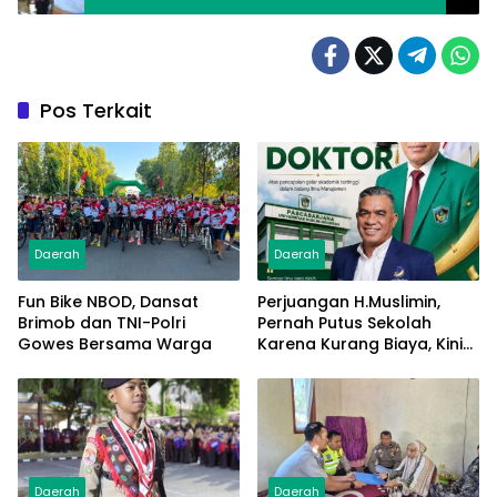
Pos Terkait
Daerah
Daerah
Fun Bike NBOD, Dansat
Perjuangan H.Muslimin,
Brimob dan TNI-Polri
Pernah Putus Sekolah
Gowes Bersama Warga
Karena Kurang Biaya, Kini
Raih Doktor Ilmu
Manajemen
Daerah
Daerah