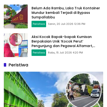
Belum Ada Rambu, Laka Truk Kontainer
Mundur kembali Terjadi di Bypass
Sumpallabbu
Peristiwa
Senin, 20 Juli 2026 12:36 PM
Aksi Kocak Bapak-bapak Kumisan
Berpakaian Unik ‘Kocok Perut’
Pengunjung dan Pegawai Alfamart,
Ngaku Aktifkan Layar Sentuh Atm
Peristiwa
Rabu, 15 Juli 2026 4:20 PM
Peristiwa