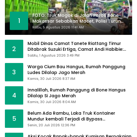
FOTO: Truk Mogok di Jalan Poros Bone-
1
Makassar Sebabkan Macet, Polisi Turun
Tangan
Rabu, 5 Agustus 2026 11:41 AM
Mobil Dinas Camat Tanete Riattang Timur
2
Ditabrak Suzuki Ertiga, Camat Andi Habibie:
Alhamdulillah Saya Baik-Baik Saja
Sabtu, 1 Agustus 2026 3:49 PM
Warga Cium Bau Hangus, Rumah Panggung
3
Ludes Dilalap Jago Merah
Kamis, 30 Juli 2026 8:37 AM
Innalillah, Rumah Panggung di Bone Hangus
4
Dilalap Si Jago Merah
Kamis, 30 Juli 2026 8:04 AM
Belum Ada Rambu, Laka Truk Kontainer
5
Mundur kembali Terjadi di Bypass
Sumpallabbu
Senin, 20 Juli 2026 12:36 PM
Aksi Kocak Bapak-bapak Kumisan Berpakaian