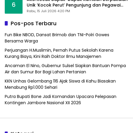
6
Unik ‘Kocok Perut’ Pengunjung dan Pegawai
Alfamart, Ngaku Aktifkan Layar Sentuh Atm
Rabu, 15 Juli 2026 4:20 PM
Pos-pos Terbaru
Fun Bike NBOD, Dansat Brimob dan TNI-Polri Gowes
Bersama Warga
Perjuangan H.Muslimin, Pernah Putus Sekolah Karena
Kurang Biaya, Kini Raih Doktor Ilmu Manajemen
Ancaman El Nino, Gubernur Sulsel Siapkan Bantuan Pompa
Air dan Sumur Bor Bagi Lahan Pertanian
KKN Unhas Gelombang 116 Ajak Siswa di Kahu Biasakan
Menabung Rp1.000 Sehari
Putra Bupati Bone Jadi Komandan Upacara Pelepasan
Kontingen Jambore Nasional XII 2026