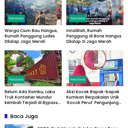
Peristiwa
Peristiwa
Warga Cium Bau Hangus,
Innalillah, Rumah
Rumah Panggung Ludes
Panggung di Bone Hangus
Dilalap Jago Merah
Dilalap Si Jago Merah
Peristiwa
Peristiwa
Belum Ada Rambu, Laka
Aksi Kocak Bapak-bapak
Truk Kontainer Mundur
Kumisan Berpakaian Unik
kembali Terjadi di Bypass
‘Kocok Perut’ Pengunjung
Sumpallabbu
dan Pegawai Alfamart,
Ngaku Aktifkan Layar
Baca Juga
Sentuh Atm