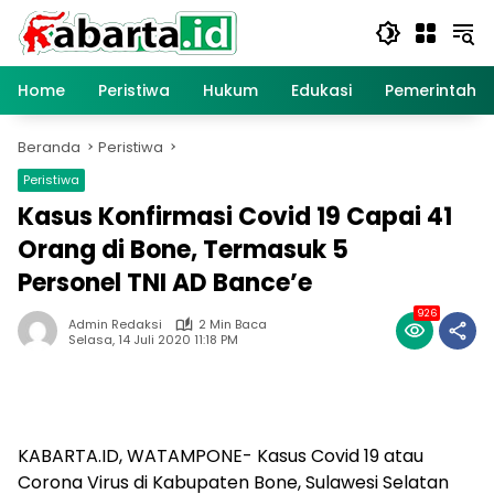
Langsung
ke
konten
Home
Peristiwa
Hukum
Edukasi
Pemerintaha
Beranda
Peristiwa
Peristiwa
Kasus Konfirmasi Covid 19 Capai 41
Orang di Bone, Termasuk 5
Personel TNI AD Bance’e
926
Admin Redaksi
2 Min Baca
Selasa, 14 Juli 2020 11:18 PM
KABARTA.ID, WATAMPONE- Kasus Covid 19 atau
Corona Virus di Kabupaten Bone, Sulawesi Selatan