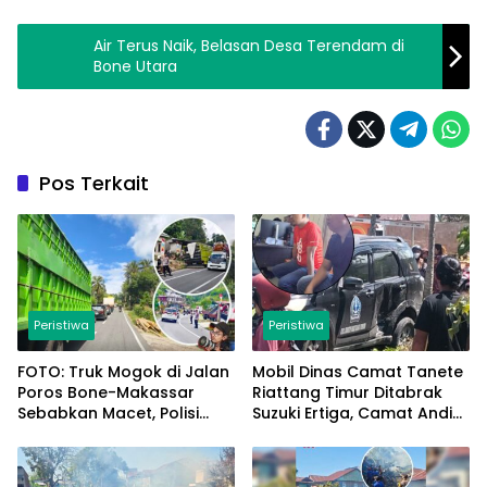
Air Terus Naik, Belasan Desa Terendam di
Bone Utara
Pos Terkait
Peristiwa
Peristiwa
FOTO: Truk Mogok di Jalan
Mobil Dinas Camat Tanete
Poros Bone-Makassar
Riattang Timur Ditabrak
Sebabkan Macet, Polisi
Suzuki Ertiga, Camat Andi
Turun Tangan
Habibie: Alhamdulillah
Saya Baik-Baik Saja