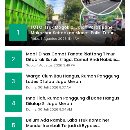
FOTO: Truk Mogok di Jalan Poros Bone-
1
Makassar Sebabkan Macet, Polisi Turun
Tangan
Rabu, 5 Agustus 2026 11:41 AM
Mobil Dinas Camat Tanete Riattang Timur
2
Ditabrak Suzuki Ertiga, Camat Andi Habibie:
Alhamdulillah Saya Baik-Baik Saja
Sabtu, 1 Agustus 2026 3:49 PM
Warga Cium Bau Hangus, Rumah Panggung
3
Ludes Dilalap Jago Merah
Kamis, 30 Juli 2026 8:37 AM
Innalillah, Rumah Panggung di Bone Hangus
4
Dilalap Si Jago Merah
Kamis, 30 Juli 2026 8:04 AM
Belum Ada Rambu, Laka Truk Kontainer
5
Mundur kembali Terjadi di Bypass