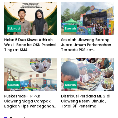
Edukasi
Daerah
Hebat! Dua Siswa Athirah
Sekolah Ulaweng Borong
Wakili Bone ke OSN Provinsi
Juara Umum Perkemahan
Tingkat SMA
Terpadu PKS se-
Kabupaten Bone
Daerah
Daerah
Puskesmas-TP PKK
Distribusi Perdana MBG di
Ulaweng Siaga Campak,
Ulaweng Resmi Dimulai,
Bagikan Tips Pencegahan
Total 911 Penerima
dengan BERAMAL