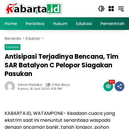
Langsung
ke
konten
Home
Peristiwa
Hukum
Edukasi
Pemerintaha
Beranda
Edukasi
Edukasi
Antisipasi Terjadinya Bencana, Tim
SAR Batalyon C Pelopor Siagakan
Pasukan
819
Admin Redaksi
2 Min Baca
Kamis, 18 Juni 2020 4:15 PM
KABARTA.ID, WATAMPONE- Keadaan cuaca yang
ekstrim saat ini menuntut senantiasa waspada
dengan ancaman banjir, tanah longsor, pohon