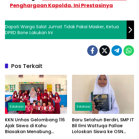
Penghargaan Kapolda, Ini Prestasinya
Dapati Warga Salat Jumat Tidak Pakai Masker, Ketua
DPRD Bone Lakukan Ini
Pos Terkait
Edukasi
Edukasi
KKN Unhas Gelombang 116
Baru Setahun Berdiri, SMP IT
Ajak Siswa di Kahu
Bil Ilmi Wattuqa Pallae
Biasakan Menabung
Loloskan Siswa ke OSN
Rp1.000 Sehari
Tingkat Provinsi