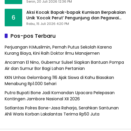
Sumpallabbu
Senin, 20 Juli 2026 12:36 PM
Aksi Kocak Bapak-bapak Kumisan Berpakaian
6
Unik ‘Kocok Perut’ Pengunjung dan Pegawai
Alfamart, Ngaku Aktifkan Layar Sentuh Atm
Rabu, 15 Juli 2026 4:20 PM
Pos-pos Terbaru
Perjuangan H.Muslimin, Pernah Putus Sekolah Karena
Kurang Biaya, Kini Raih Doktor Ilmu Manajemen
Ancaman El Nino, Gubernur Sulsel Siapkan Bantuan Pompa
Air dan Sumur Bor Bagi Lahan Pertanian
KKN Unhas Gelombang 116 Ajak Siswa di Kahu Biasakan
Menabung Rp1.000 Sehari
Putra Bupati Bone Jadi Komandan Upacara Pelepasan
Kontingen Jambore Nasional XII 2026
Satlantas Polres Bone-Jasa Raharja, Serahkan Santunan
Ahli Waris Korban Lakalantas Terima Rp50 Juta