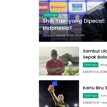
Olahraga
Shin Tae-yong Dipecat: 
Indonesia?
Selasa, 7 Januari 2025 2:53 PM
Sambut Ul
Sepak Bola
Olahraga
Ming
KABARTA ID, BON
Kartu Biru
Olahraga
Juma
KABARTA ID – Kar