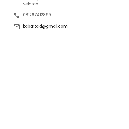
Selatan.
081267412899
kabartaid@gmail.com