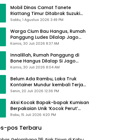
Mobil Dinas Camat Tanete
Riattang Timur Ditabrak Suzuki
Ertiga, Camat Andi Habibie:
Sabtu, 1 Agustus 2026 3:49 PM
Alhamdulillah Saya Baik-Baik Saja
Warga Cium Bau Hangus, Rumah
Panggung Ludes Dilalap Jago
Merah
Kamis, 30 Juli 2026 8:37 AM
Innalillah, Rumah Panggung di
Bone Hangus Dilalap Si Jago
Merah
Kamis, 30 Juli 2026 8:04 AM
Belum Ada Rambu, Laka Truk
Kontainer Mundur kembali Terjadi
di Bypass Sumpallabbu
Senin, 20 Juli 2026 12:36 PM
Aksi Kocak Bapak-bapak Kumisan
Berpakaian Unik ‘Kocok Perut’
Pengunjung dan Pegawai
Rabu, 15 Juli 2026 4:20 PM
Alfamart, Ngaku Aktifkan Layar
Sentuh Atm
s-pos Terbaru
nhas Gelombang 116 Ajak Siswa di Kahu