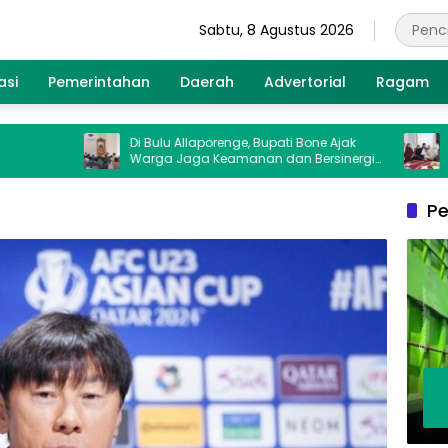
Sabtu, 8 Agustus 2026
asi
Pemerintahan
Daerah
Advertorial
Ragam
Di Bulu Allaporenge, Bupati Bone Ajak
Bupati B
Warga Jaga Keamanan dan Bersinergi
Juta, Mel
Hadapi Kemarau El Nino
Korban T
Pe