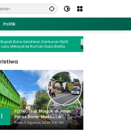
Politik
one Serahkan Santunan Rp10
Balita Tewas Ditabrak Mobil D
ayat ke Rumah Duka Balita
Dikemudikan Oknum Perwira Po
abrak Oknum Polisi
di Lokasi Gerak Jalan
ristiwa
FOTO: Truk Mogok di Jalan
1
Poros Bone-Makassar
Sebabkan Macet, Polisi Turun
Rabu, 5 Agustus 2026 11:41 AM
Tangan