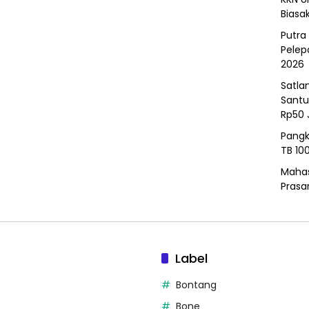
Biasa
Putra
Pelep
2026
Satla
Santu
Rp50 
Pangk
TB 10
Mahas
Prasa
Label
Bontang
Bone