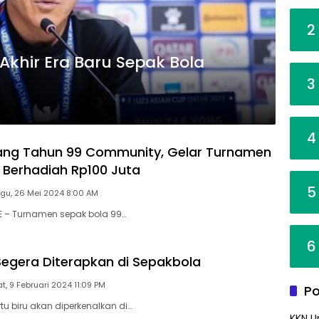
2
Akhir Era Baru Sepak Bola
3
4
ang Tahun 99 Community, Gelar Turnamen
 Berhadiah Rp100 Juta
5
gu, 26 Mei 2024 8:00 AM
E – Turnamen sepak bola 99…
6
 Segera Diterapkan di Sepakbola
t, 9 Februari 2024 11:09 PM
Po
tu biru akan diperkenalkan di…
KKN U