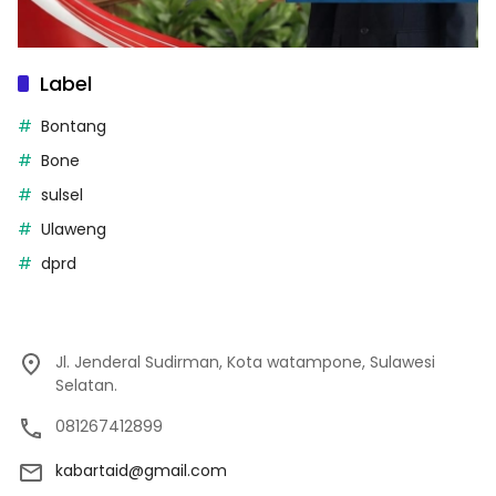
Label
Bontang
Bone
sulsel
Ulaweng
dprd
Jl. Jenderal Sudirman, Kota watampone, Sulawesi
Selatan.
081267412899
kabartaid@gmail.com