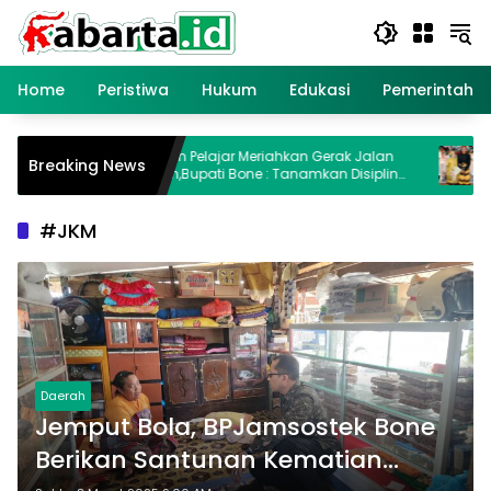
Langsung
ke
konten
Home
Peristiwa
Hukum
Edukasi
Pemerintaha
Ribuan Pelajar Meriahkan Gerak Jalan
Yuli N
Breaking News
ne
Indah,Bupati Bone : Tanamkan Disiplin
Pengan
Sejak Dini
Anak 
#JKM
Daerah
Jemput Bola, BPJamsostek Bone
Berikan Santunan Kematian