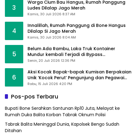
Warga Cium Bau Hangus, Rumah Panggung
3
Ludes Dilalap Jago Merah
Kamis, 30 Juli 2026 8:37 AM
Innalillah, Rumah Panggung di Bone Hangus
4
Dilalap Si Jago Merah
Kamis, 30 Juli 2026 8:04 AM
Belum Ada Rambu, Laka Truk Kontainer
5
Mundur kembali Terjadi di Bypass
Sumpallabbu
Senin, 20 Juli 2026 12:36 PM
Aksi Kocak Bapak-bapak Kumisan Berpakaian
6
Unik ‘Kocok Perut’ Pengunjung dan Pegawai
Alfamart, Ngaku Aktifkan Layar Sentuh Atm
Rabu, 15 Juli 2026 4:20 PM
Pos-pos Terbaru
Bupati Bone Serahkan Santunan Rp10 Juta, Melayat ke
Rumah Duka Balita Korban Tabrak Oknum Polisi
Tabrak Balita Meninggal Dunia, Kapolsek Bengo Sudah
Ditahan