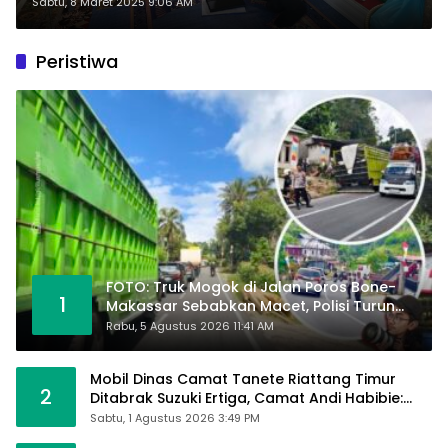
kepada Peserta KUR BRI
Sabtu, 8 Maret 2025 9:06 AM
Peristiwa
FOTO: Truk Mogok di Jalan Poros Bone-
1
Makassar Sebabkan Macet, Polisi Turun
Tangan
Rabu, 5 Agustus 2026 11:41 AM
Mobil Dinas Camat Tanete Riattang Timur
2
Ditabrak Suzuki Ertiga, Camat Andi Habibie:
Alhamdulillah Saya Baik-Baik Saja
Sabtu, 1 Agustus 2026 3:49 PM