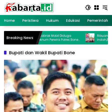
Langsung
ke
konten
Home
Peristiwa
Hukum
Edukasi
Pemerintaha
Balita Tewas Ditabrak Mobil Diduga
Ribuan Pelajar Mer
Breaking News
Dikemudikan Oknum Perwira Polres Bone
Indah,Bupati Bone 
di Lokasi Gerak Jalan
Sejak Dini
Bupati dan Wakil Bupati Bone