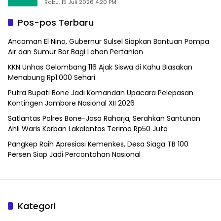
Alfamart, Ngaku Aktifkan Layar Sentuh Atm
Rabu, 15 Juli 2026 4:20 PM
Pos-pos Terbaru
Ancaman El Nino, Gubernur Sulsel Siapkan Bantuan Pompa
Air dan Sumur Bor Bagi Lahan Pertanian
KKN Unhas Gelombang 116 Ajak Siswa di Kahu Biasakan
Menabung Rp1.000 Sehari
Putra Bupati Bone Jadi Komandan Upacara Pelepasan
Kontingen Jambore Nasional XII 2026
Satlantas Polres Bone-Jasa Raharja, Serahkan Santunan
Ahli Waris Korban Lakalantas Terima Rp50 Juta
Pangkep Raih Apresiasi Kemenkes, Desa Siaga TB 100
Persen Siap Jadi Percontohan Nasional
Kategori