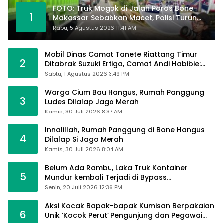
FOTO: Truk Mogok di Jalan Poros Bone-
1
Makassar Sebabkan Macet, Polisi Turun
Tangan
Rabu, 5 Agustus 2026 11:41 AM
Mobil Dinas Camat Tanete Riattang Timur
2
Ditabrak Suzuki Ertiga, Camat Andi Habibie:
Alhamdulillah Saya Baik-Baik Saja
Sabtu, 1 Agustus 2026 3:49 PM
Warga Cium Bau Hangus, Rumah Panggung
3
Ludes Dilalap Jago Merah
Kamis, 30 Juli 2026 8:37 AM
Innalillah, Rumah Panggung di Bone Hangus
4
Dilalap Si Jago Merah
Kamis, 30 Juli 2026 8:04 AM
Belum Ada Rambu, Laka Truk Kontainer
5
Mundur kembali Terjadi di Bypass
Sumpallabbu
Senin, 20 Juli 2026 12:36 PM
Aksi Kocak Bapak-bapak Kumisan Berpakaian
6
Unik ‘Kocok Perut’ Pengunjung dan Pegawai