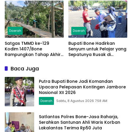
Daerah
Daerah
Satgas TMMD ke-129
Bupati Bone Hadirkan
Kodim 1407/Bone
Senyum untuk Pelajar yang
Rampungkan Tahap Akhir
Sepatunya Rusak di
Jembatan Gantung
Tengah Gerak Jalan
Pattuku, Jaring Pengaman
Kemerdekaan
Baca Juga
Mulai Terpasang
Putra Bupati Bone Jadi Komandan
Upacara Pelepasan Kontingen Jambore
Nasional XII 2026
Daerah
Sabtu, 8 Agustus 2026 7:58 AM
Satlantas Polres Bone-Jasa Raharja,
Serahkan Santunan Ahli Waris Korban
Lakalantas Terima Rp50 Juta