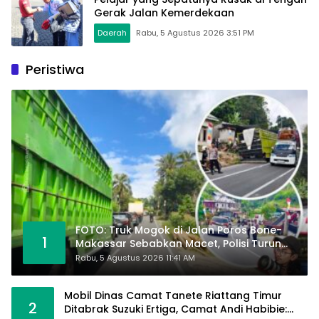
Gerak Jalan Kemerdekaan
Daerah
Rabu, 5 Agustus 2026 3:51 PM
Peristiwa
FOTO: Truk Mogok di Jalan Poros Bone-
1
Makassar Sebabkan Macet, Polisi Turun
Tangan
Rabu, 5 Agustus 2026 11:41 AM
Mobil Dinas Camat Tanete Riattang Timur
2
Ditabrak Suzuki Ertiga, Camat Andi Habibie: