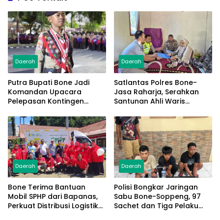
Daerah
Daerah
Putra Bupati Bone Jadi
Satlantas Polres Bone-
Komandan Upacara
Jasa Raharja, Serahkan
Pelepasan Kontingen
Santunan Ahli Waris
Jambore Nasional XII 2026
Korban Lakalantas Terima
Rp50 Juta
Daerah
Daerah
Bone Terima Bantuan
Polisi Bongkar Jaringan
Mobil SPHP dari Bapanas,
Sabu Bone-Soppeng, 97
Perkuat Distribusi Logistik
Sachet dan Tiga Pelaku
Pangan ke Masyarakat
Diamankan