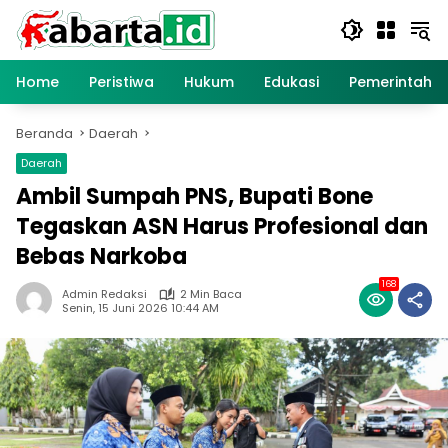
Langsung
ke
konten
Home
Peristiwa
Hukum
Edukasi
Pemerintaha
Beranda
Daerah
Daerah
Ambil Sumpah PNS, Bupati Bone
Tegaskan ASN Harus Profesional dan
Bebas Narkoba
168
Admin Redaksi
2 Min Baca
Senin, 15 Juni 2026 10:44 AM