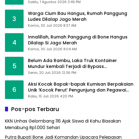
Alhamdulillah Saya Baik-Baik Saja
Sabtu, 1 Agustus 2026 3:49 PM
Warga Cium Bau Hangus, Rumah Panggung
3
Ludes Dilalap Jago Merah
Kamis, 30 Juli 2026 8:37 AM
Innalillah, Rumah Panggung di Bone Hangus
4
Dilalap Si Jago Merah
Kamis, 30 Juli 2026 8:04 AM
Belum Ada Rambu, Laka Truk Kontainer
5
Mundur kembali Terjadi di Bypass
Sumpallabbu
Senin, 20 Juli 2026 12:36 PM
Aksi Kocak Bapak-bapak Kumisan Berpakaian
6
Unik ‘Kocok Perut’ Pengunjung dan Pegawai
Alfamart, Ngaku Aktifkan Layar Sentuh Atm
Rabu, 15 Juli 2026 4:20 PM
Pos-pos Terbaru
KKN Unhas Gelombang 116 Ajak Siswa di Kahu Biasakan
Menabung Rp1.000 Sehari
Putra Bupati Bone Jadi Komandan Upacara Pelepasan