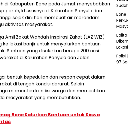
ayah di Kabupaten Bone pada Jumat menyebabkan
Sudah
 parah, khususnya di Kelurahan Panyula dan
Bone 
tinggi sejak dini hari membuat air merendam
Perkua
aktivitas masyarakat.
Masya
Balit
a Amil Zakat Wahdah Inspirasi Zakat (LAZ WIZ)
Dikem
 ke lokasi banjir untuk menyalurkan bantuan
Lokas
. Bantuan yang disalurkan berupa 200 nasi
Polis
syarakat di Kelurahan Panyula dan Jalan
97 Sa
gai bentuk kepedulian dan respon cepat dalam
at di tengah kondisi darurat. Selain
 juga memantau kondisi warga dan memastikan
ada masyarakat yang membutuhkan.
enag Bone Salurkan Bantuan untuk Siswa
ntas