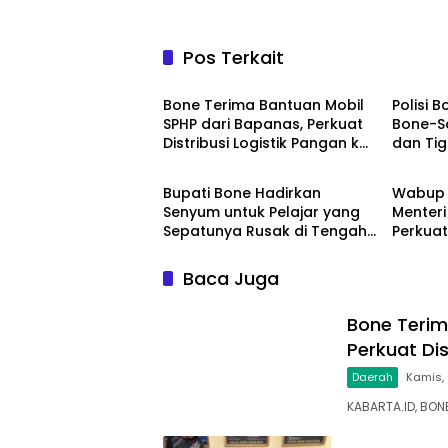
Pos Terkait
Daerah
Daera
Bone Terima Bantuan Mobil
Polisi 
SPHP dari Bapanas, Perkuat
Bone-S
Distribusi Logistik Pangan ke
dan Ti
Daerah
Daera
Masyarakat
Bupati Bone Hadirkan
Wabup 
Senyum untuk Pelajar yang
Menteri
Sepatunya Rusak di Tengah
Perkuat
Gerak Jalan Kemerdekaan
Sampa
Baca Juga
Bone Terim
Perkuat Di
Daerah
Kamis,
KABARTA.ID, BO