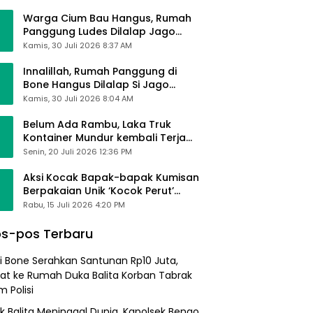
Alhamdulillah Saya Baik-Baik Saja
Warga Cium Bau Hangus, Rumah
Panggung Ludes Dilalap Jago
Merah
Kamis, 30 Juli 2026 8:37 AM
Innalillah, Rumah Panggung di
Bone Hangus Dilalap Si Jago
Merah
Kamis, 30 Juli 2026 8:04 AM
Belum Ada Rambu, Laka Truk
Kontainer Mundur kembali Terjadi
di Bypass Sumpallabbu
Senin, 20 Juli 2026 12:36 PM
Aksi Kocak Bapak-bapak Kumisan
Berpakaian Unik ‘Kocok Perut’
Pengunjung dan Pegawai
Rabu, 15 Juli 2026 4:20 PM
Alfamart, Ngaku Aktifkan Layar
Sentuh Atm
s-pos Terbaru
i Bone Serahkan Santunan Rp10 Juta,
at ke Rumah Duka Balita Korban Tabrak
 Polisi
k Balita Meninggal Dunia, Kapolsek Bengo