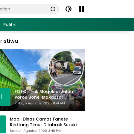
Politik
ristiwa
FOTO: Truk Mogok di Jalan
1
Poros Bone-Makassar
Sebabkan Macet, Polisi Turun
Rabu, 5 Agustus 2026 11:41 AM
Tangan
Mobil Dinas Camat Tanete
Riattang Timur Ditabrak Suzuki
Ertiga, Camat Andi Habibie:
Sabtu, 1 Agustus 2026 3:49 PM