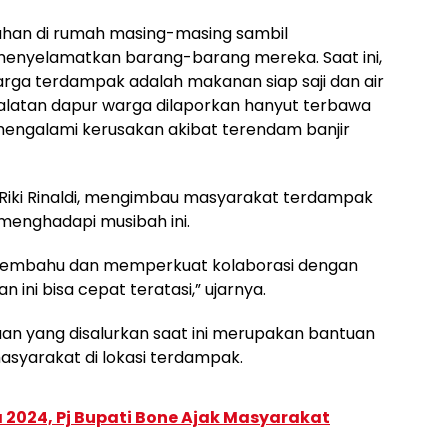
tahan di rumah masing-masing sambil
enyelamatkan barang-barang mereka. Saat ini,
rga terdampak adalah makanan siap saji dan air
eralatan dapur warga dilaporkan hanyut terbawa
engalami kerusakan akibat terendam banjir
 Riki Rinaldi, mengimbau masyarakat terdampak
menghadapi musibah ini.
-membahu dan memperkuat kolaborasi dengan
 ini bisa cepat teratasi,” ujarnya.
n yang disalurkan saat ini merupakan bantuan
asyarakat di lokasi terdampak.
2024, Pj Bupati Bone Ajak Masyarakat