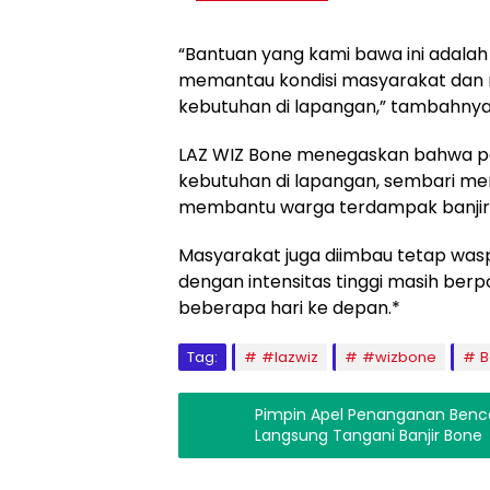
“Bantuan yang kami bawa ini adalah
memantau kondisi masyarakat dan 
kebutuhan di lapangan,” tambahnya
LAZ WIZ Bone menegaskan bahwa pen
kebutuhan di lapangan, sembari m
membantu warga terdampak banjir
Masyarakat juga diimbau tetap wa
dengan intensitas tinggi masih berp
beberapa hari ke depan.*
Tag:
#lazwiz
#wizbone
B
Pimpin Apel Penanganan Bencana
Langsung Tangani Banjir Bone