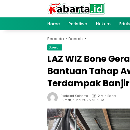
Langsung
ke
konten
Home
Peristiwa
Hukum
Eduk
Beranda
Daerah
Daerah
LAZ WIZ Bone Ger
Bantuan Tahap A
Terdampak Banjir
Redaksi Kabarta
2 Min Baca
Jumat, 8 Mei 2026 8:03 PM