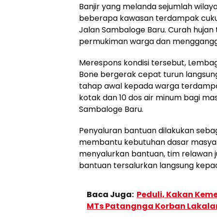
Banjir yang melanda sejumlah wil
beberapa kawasan terdampak cukup
Jalan Sambaloge Baru. Curah hujan 
permukiman warga dan mengganggu 
Merespons kondisi tersebut, Lembag
Bone bergerak cepat turun langsung
tahap awal kepada warga terdampak
kotak dan 10 dos air minum bagi ma
Sambaloge Baru.
Penyaluran bantuan dilakukan seba
membantu kebutuhan dasar masyarak
menyalurkan bantuan, tim relawan
bantuan tersalurkan langsung kep
Baca Juga:
Peduli, Kakan Kem
MTs Patangnga Korban Lakala