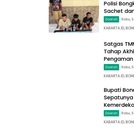
Polisi Bon
Sachet dan
Daerah
Rabu, 5
KABARTA.ID, BON
Satgas TM
Tahap Akhi
Pengaman 
Daerah
Rabu, 
KABARTA.ID, BO
Bupati Bon
Sepatunya 
Kemerdek
Daerah
Rabu, 5
KABARTA.ID, BON