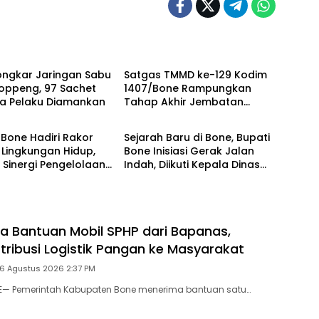
h
Daerah
Bongkar Jaringan Sabu
Satgas TMMD ke-129 Kodim
oppeng, 97 Sachet
1407/Bone Rampungkan
ga Pelaku Diamankan
Tahap Akhir Jembatan
h
Daerah
Gantung Pattuku, Jaring
Pengaman Mulai Terpasang
Bone Hadiri Rakor
Sejarah Baru di Bone, Bupati
 Lingkungan Hidup,
Bone Inisiasi Gerak Jalan
 Sinergi Pengelolaan
Indah, Diikuti Kepala Dinas
h Modern
Hingga Camat se-
Kabupaten
a Bantuan Mobil SPHP dari Bapanas,
stribusi Logistik Pangan ke Masyarakat
 6 Agustus 2026 2:37 PM
NE— Pemerintah Kabupaten Bone menerima bantuan satu…