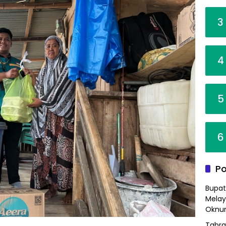
3
4
5
6
Po
Bupat
Melay
Oknum
Tabra