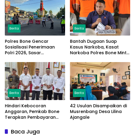
Berita
Berita
Polres Bone Gencar
Bantah Dugaan Suap
Sosialisasi Penerimaan
Kasus Narkoba, Kasat
Polri 2026, Sasar
Narkoba Polres Bone Minta
Masyarakat di CFD
Dukungan Konstruktif
Berita
Berita
Hindari Kebocoran
42 Usulan Disampaikan di
Anggaran, Pemkab Bone
Musrenbang Desa Lilina
Terapkan Pembayaran
Ajangale
Retribusi Sampah Melalui
QRIS
Baca Juga