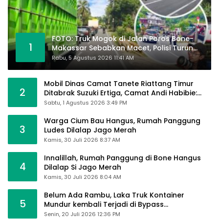
FOTO: Truk Mogok di Jalan Poros Bone-
1
Makassar Sebabkan Macet, Polisi Turun
Tangan
Rabu, 5 Agustus 2026 11:41 AM
Mobil Dinas Camat Tanete Riattang Timur
2
Ditabrak Suzuki Ertiga, Camat Andi Habibie:
Alhamdulillah Saya Baik-Baik Saja
Sabtu, 1 Agustus 2026 3:49 PM
Warga Cium Bau Hangus, Rumah Panggung
3
Ludes Dilalap Jago Merah
Kamis, 30 Juli 2026 8:37 AM
Innalillah, Rumah Panggung di Bone Hangus
4
Dilalap Si Jago Merah
Kamis, 30 Juli 2026 8:04 AM
Belum Ada Rambu, Laka Truk Kontainer
5
Mundur kembali Terjadi di Bypass
Sumpallabbu
Senin, 20 Juli 2026 12:36 PM