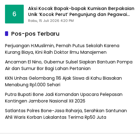
Aksi Kocak Bapak-bapak Kumisan Berpakaian
6
Unik ‘Kocok Perut’ Pengunjung dan Pegawai
Alfamart, Ngaku Aktifkan Layar Sentuh Atm
Rabu, 15 Juli 2026 4:20 PM
Pos-pos Terbaru
Perjuangan H.Muslimin, Pernah Putus Sekolah Karena
Kurang Biaya, Kini Raih Doktor Ilmu Manajemen
Ancaman El Nino, Gubernur Sulsel Siapkan Bantuan Pompa
Air dan Sumur Bor Bagi Lahan Pertanian
KKN Unhas Gelombang 116 Ajak Siswa di Kahu Biasakan
Menabung Rp1.000 Sehari
Putra Bupati Bone Jadi Komandan Upacara Pelepasan
Kontingen Jambore Nasional XII 2026
Satlantas Polres Bone-Jasa Raharja, Serahkan Santunan
Ahli Waris Korban Lakalantas Terima Rp50 Juta