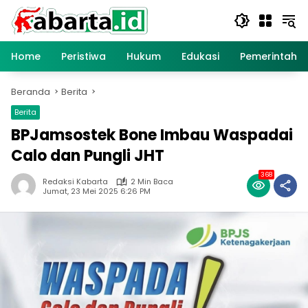
Langsung
ke
konten
Home
Peristiwa
Hukum
Edukasi
Pemerintaha
Beranda
Berita
Berita
BPJamsostek Bone Imbau Waspadai
Calo dan Pungli JHT
368
Redaksi Kabarta
2 Min Baca
Jumat, 23 Mei 2025 6:26 PM