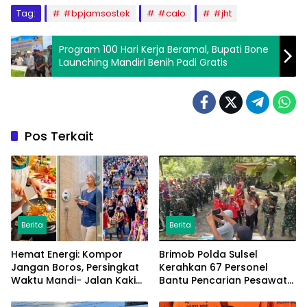
Tag:
#bpjamsostek
#calo
#jht
Program 100 Hari Kerja Beramal, Bupati Bone
Launching Mandiri Benih Padi Gratis
Pos Terkait
Berita
Berita
Hemat Energi: Kompor
Brimob Polda Sulsel
Jangan Boros, Persingkat
Kerahkan 67 Personel
Waktu Mandi- Jalan Kaki
Bantu Pencarian Pesawat
ke Kantor
ATR 42-500 di Maros