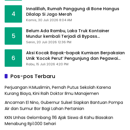
Innalillah, Rumah Panggung di Bone Hangus
4
Dilalap Si Jago Merah
Kamis, 30 Juli 2026 8:04 AM
Belum Ada Rambu, Laka Truk Kontainer
5
Mundur kembali Terjadi di Bypass
Sumpallabbu
Senin, 20 Juli 2026 12:36 PM
Aksi Kocak Bapak-bapak Kumisan Berpakaian
6
Unik ‘Kocok Perut’ Pengunjung dan Pegawai
Alfamart, Ngaku Aktifkan Layar Sentuh Atm
Rabu, 15 Juli 2026 4:20 PM
Pos-pos Terbaru
Perjuangan H.Muslimin, Pernah Putus Sekolah Karena
Kurang Biaya, Kini Raih Doktor Ilmu Manajemen
Ancaman El Nino, Gubernur Sulsel Siapkan Bantuan Pompa
Air dan Sumur Bor Bagi Lahan Pertanian
KKN Unhas Gelombang 116 Ajak Siswa di Kahu Biasakan
Menabung Rp1.000 Sehari