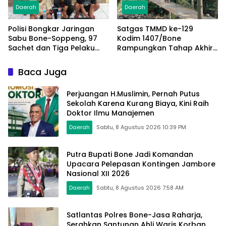
Daerah
Daerah
Polisi Bongkar Jaringan
Satgas TMMD ke-129
Sabu Bone-Soppeng, 97
Kodim 1407/Bone
Sachet dan Tiga Pelaku
Rampungkan Tahap Akhir
Diamankan
Jembatan Gantung
Pattuku, Jaring Pengaman
Baca Juga
Mulai Terpasang
Perjuangan H.Muslimin, Pernah Putus
Sekolah Karena Kurang Biaya, Kini Raih
Doktor Ilmu Manajemen
Daerah
Sabtu, 8 Agustus 2026 10:39 PM
Putra Bupati Bone Jadi Komandan
Upacara Pelepasan Kontingen Jambore
Nasional XII 2026
Daerah
Sabtu, 8 Agustus 2026 7:58 AM
Satlantas Polres Bone-Jasa Raharja,
Serahkan Santunan Ahli Waris Korban