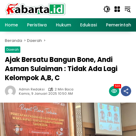
Langsung
ke
konten
Home
Peristiwa
Hukum
Edukasi
Pemerintaha
Beranda
Daerah
Daerah
Ajak Bersatu Bangun Bone, Andi
Asman Sulaiman : Tidak Ada Lagi
Kelompok A,B, C
565
Admin Redaksi
2 Min Baca
Kamis, 9 Januari 2025 10:50 AM