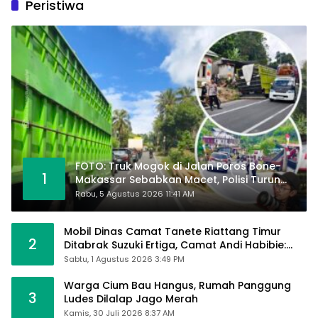
Peristiwa
FOTO: Truk Mogok di Jalan Poros Bone-
1
Makassar Sebabkan Macet, Polisi Turun
Tangan
Rabu, 5 Agustus 2026 11:41 AM
Mobil Dinas Camat Tanete Riattang Timur
2
Ditabrak Suzuki Ertiga, Camat Andi Habibie:
Alhamdulillah Saya Baik-Baik Saja
Sabtu, 1 Agustus 2026 3:49 PM
Warga Cium Bau Hangus, Rumah Panggung
3
Ludes Dilalap Jago Merah
Kamis, 30 Juli 2026 8:37 AM