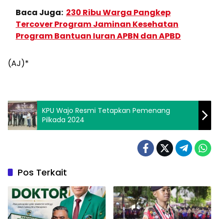
Baca Juga:
230 Ribu Warga Pangkep
Tercover Program Jaminan Kesehatan
Program Bantuan Iuran APBN dan APBD
(AJ)*
KPU Wajo Resmi Tetapkan Pemenang
Pilkada 2024
Pos Terkait