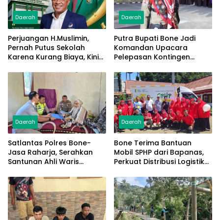
Daerah
Daerah
Perjuangan H.Muslimin,
Putra Bupati Bone Jadi
Pernah Putus Sekolah
Komandan Upacara
Karena Kurang Biaya, Kini
Pelepasan Kontingen
Raih Doktor Ilmu
Jambore Nasional XII 2026
Manajemen
Daerah
Daerah
Satlantas Polres Bone-
Bone Terima Bantuan
Jasa Raharja, Serahkan
Mobil SPHP dari Bapanas,
Santunan Ahli Waris
Perkuat Distribusi Logistik
Korban Lakalantas Terima
Pangan ke Masyarakat
Rp50 Juta