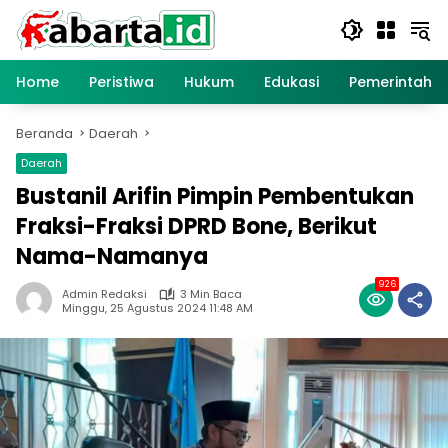
Langsung
ke
konten
Home
Peristiwa
Hukum
Edukasi
Pemerintaha
Beranda
Daerah
Daerah
Bustanil Arifin Pimpin Pembentukan
Fraksi-Fraksi DPRD Bone, Berikut
Nama-Namanya
926
Admin Redaksi
3 Min Baca
Minggu, 25 Agustus 2024 11:48 AM