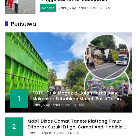
Daerah
Rabu, 5 Agustus 2026 11:28 AM
Peristiwa
FOTO: Truk Mogok di Jalan Poros Bone-
1
Makassar Sebabkan Macet, Polisi Turun
Tangan
Rabu, 5 Agustus 2026 11:41 AM
Mobil Dinas Camat Tanete Riattang Timur
2
Ditabrak Suzuki Ertiga, Camat Andi Habibie:
Alhamdulillah Saya Baik-Baik Saja
Sabtu, 1 Agustus 2026 3:49 PM