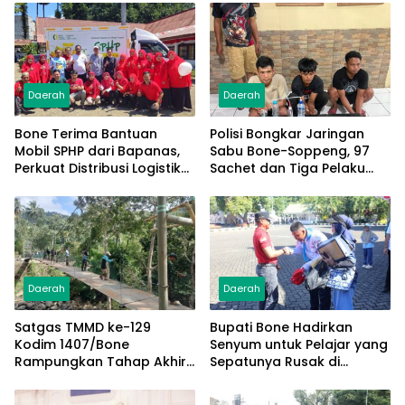
Daerah
Daerah
Bone Terima Bantuan
Polisi Bongkar Jaringan
Mobil SPHP dari Bapanas,
Sabu Bone-Soppeng, 97
Perkuat Distribusi Logistik
Sachet dan Tiga Pelaku
Pangan ke Masyarakat
Diamankan
Daerah
Daerah
Satgas TMMD ke-129
Bupati Bone Hadirkan
Kodim 1407/Bone
Senyum untuk Pelajar yang
Rampungkan Tahap Akhir
Sepatunya Rusak di
Jembatan Gantung
Tengah Gerak Jalan
Pattuku, Jaring Pengaman
Kemerdekaan