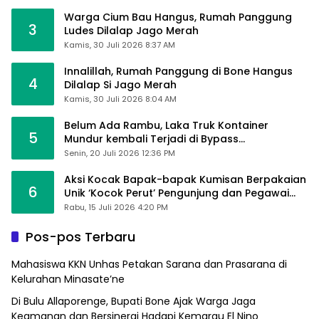
Warga Cium Bau Hangus, Rumah Panggung
3
Ludes Dilalap Jago Merah
Kamis, 30 Juli 2026 8:37 AM
Innalillah, Rumah Panggung di Bone Hangus
4
Dilalap Si Jago Merah
Kamis, 30 Juli 2026 8:04 AM
Belum Ada Rambu, Laka Truk Kontainer
5
Mundur kembali Terjadi di Bypass
Sumpallabbu
Senin, 20 Juli 2026 12:36 PM
Aksi Kocak Bapak-bapak Kumisan Berpakaian
6
Unik ‘Kocok Perut’ Pengunjung dan Pegawai
Alfamart, Ngaku Aktifkan Layar Sentuh Atm
Rabu, 15 Juli 2026 4:20 PM
Pos-pos Terbaru
Mahasiswa KKN Unhas Petakan Sarana dan Prasarana di
Kelurahan Minasate’ne
Di Bulu Allaporenge, Bupati Bone Ajak Warga Jaga
Keamanan dan Bersinergi Hadapi Kemarau El Nino