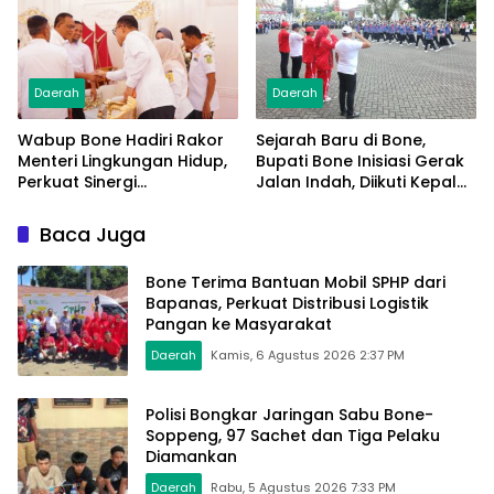
Mulai Terpasang
Daerah
Daerah
Wabup Bone Hadiri Rakor
Sejarah Baru di Bone,
Menteri Lingkungan Hidup,
Bupati Bone Inisiasi Gerak
Perkuat Sinergi
Jalan Indah, Diikuti Kepala
Pengelolaan Sampah
Dinas Hingga Camat se-
Modern
Kabupaten
Baca Juga
Bone Terima Bantuan Mobil SPHP dari
Bapanas, Perkuat Distribusi Logistik
Pangan ke Masyarakat
Daerah
Kamis, 6 Agustus 2026 2:37 PM
Polisi Bongkar Jaringan Sabu Bone-
Soppeng, 97 Sachet dan Tiga Pelaku
Diamankan
Daerah
Rabu, 5 Agustus 2026 7:33 PM