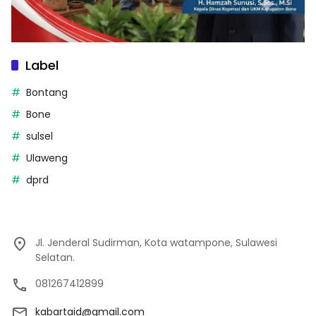
Label
Bontang
Bone
sulsel
Ulaweng
dprd
Jl. Jenderal Sudirman, Kota watampone, Sulawesi
Selatan.
081267412899
kabartaid@gmail.com