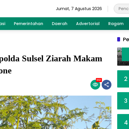
Jumat, 7 Agustus 2026
asi
Pemerintahan
Daerah
Advertorial
Ragam
Pe
olda Sulsel Ziarah Makam
one
2
891
3
4