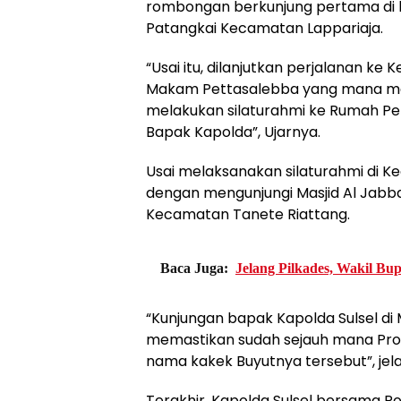
rombongan berkunjung pertama di k
Patangkai Kecamatan Lappariaja.
“Usai itu, dilanjutkan perjalanan k
Makam Pettasalebba yang mana meru
melakukan silaturahmi ke Rumah Pe
Bapak Kapolda”, Ujarnya.
Usai melaksanakan silaturahmi di K
dengan mengunjungi Masjid Al Jabba
Kecamatan Tanete Riattang.
Baca Juga:
Jelang Pilkades, Wakil Bu
“Kunjungan bapak Kapolda Sulsel di 
memastikan sudah sejauh mana Pro
nama kakek Buyutnya tersebut”, jel
Terakhir, Kapolda Sulsel bersama 