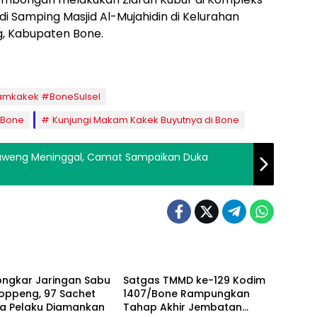
 Samping Masjid Al-Mujahidin di Kelurahan
, Kabupaten Bone.
amkakek #BoneSulsel
 Bone
Kunjungi Makam Kakek Buyutnya di Bone
Ulaweng Meninggal, Camat Sampaikan Duka
h
Daerah
Bongkar Jaringan Sabu
Satgas TMMD ke-129 Kodim
oppeng, 97 Sachet
1407/Bone Rampungkan
ga Pelaku Diamankan
Tahap Akhir Jembatan