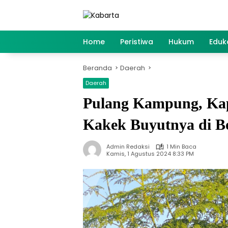
Langsung
ke
konten
Home
Peristiwa
Hukum
Eduk
Beranda
Daerah
Daerah
Pulang Kampung, Kap
Kakek Buyutnya di B
Admin Redaksi
1 Min Baca
Kamis, 1 Agustus 2024 8:33 PM