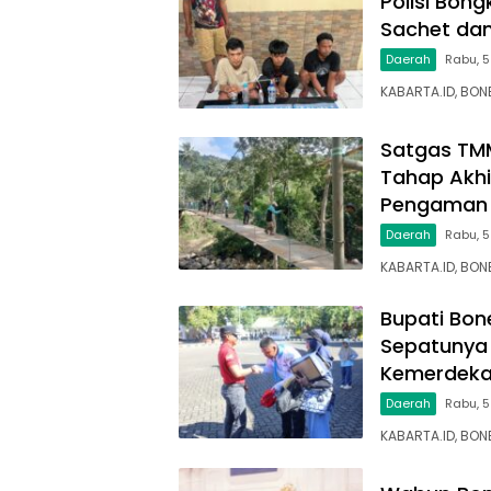
Polisi Bon
Sachet dan
Daerah
Rabu, 5
KABARTA.ID, BON
Satgas TM
Tahap Akhi
Pengaman 
Daerah
Rabu, 
KABARTA.ID, BO
Bupati Bon
Sepatunya 
Kemerdek
Daerah
Rabu, 5
KABARTA.ID, BON