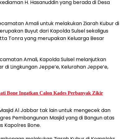
ediaman H. Hasanuddin yang berada di Desa
e Kecamatan Amali untuk melakukan Ziarah Kubur di
pakan Buyut dari Kapolda Sulsel sekaligus
tta Tonra yang merupakan Keluarga Besar
ecamatan Amali, Kapolda Sulsel melanjutkan
r di Lingkungan Jeppe’e, Kelurahan Jeppe’e,
pati Bone Ingatkan Calon Kades Perbanyak Zikir
Masjid Al Jabbar tak lain untuk mengecek dan
gres Pembangunan Masjid yang di Bangun atas
as Kapolres Bone.
Rombongan melakukan Ziarah Kubur di Kompleks