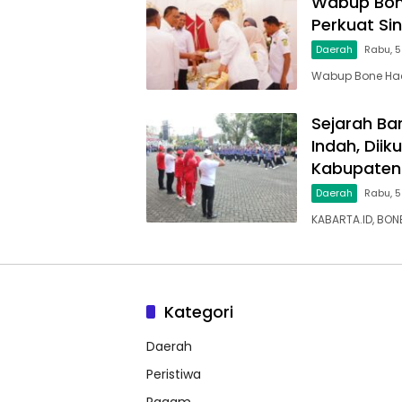
Wabup Bone
Perkuat Si
Daerah
Rabu, 
Wabup Bone Hadi
Sejarah Bar
Indah, Dii
Kabupaten
Daerah
Rabu, 5
KABARTA.ID, BON
Kategori
Daerah
Peristiwa