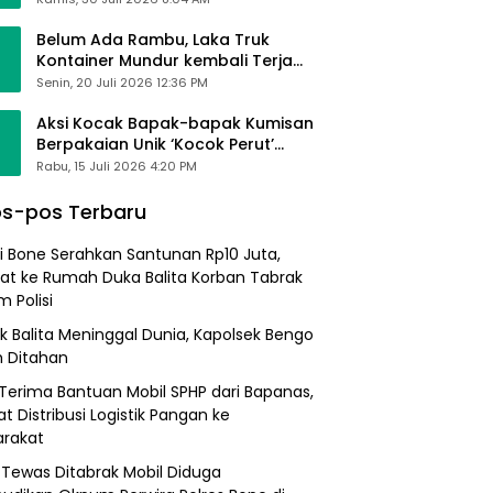
Belum Ada Rambu, Laka Truk
Kontainer Mundur kembali Terjadi
di Bypass Sumpallabbu
Senin, 20 Juli 2026 12:36 PM
Aksi Kocak Bapak-bapak Kumisan
Berpakaian Unik ‘Kocok Perut’
Pengunjung dan Pegawai
Rabu, 15 Juli 2026 4:20 PM
Alfamart, Ngaku Aktifkan Layar
Sentuh Atm
s-pos Terbaru
i Bone Serahkan Santunan Rp10 Juta,
at ke Rumah Duka Balita Korban Tabrak
 Polisi
k Balita Meninggal Dunia, Kapolsek Bengo
 Ditahan
Terima Bantuan Mobil SPHP dari Bapanas,
t Distribusi Logistik Pangan ke
rakat
a Tewas Ditabrak Mobil Diduga