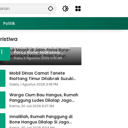
Politik
ristiwa
FOTO: Truk Mogok di Jalan
1
Poros Bone-Makassar
Sebabkan Macet, Polisi Turun
Rabu, 5 Agustus 2026 11:41 AM
Tangan
Mobil Dinas Camat Tanete
Riattang Timur Ditabrak Suzuki
Ertiga, Camat Andi Habibie:
Sabtu, 1 Agustus 2026 3:49 PM
Alhamdulillah Saya Baik-Baik Saja
Warga Cium Bau Hangus, Rumah
Panggung Ludes Dilalap Jago
Merah
Kamis, 30 Juli 2026 8:37 AM
Innalillah, Rumah Panggung di
Bone Hangus Dilalap Si Jago
Merah
Kamis, 30 Juli 2026 8:04 AM