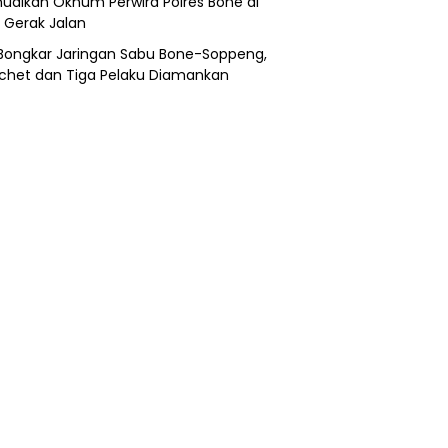
udikan Oknum Perwira Polres Bone di
i Gerak Jalan
i Bongkar Jaringan Sabu Bone-Soppeng,
chet dan Tiga Pelaku Diamankan