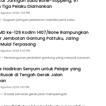
gkar Jaringan Sabu Bone-Soppeng, 97
 Tiga Pelaku Diamankan
 Agustus 2026 7:33 PM
E– Dugaan jaringan peredaran narkotika jenis sabu…
MD ke-129 Kodim 1407/Bone Rampungkan
r Jembatan Gantung Pattuku, Jaring
Mulai Terpasang
5 Agustus 2026 5:33 PM
NE— Pembangunan jembatan gantung yang menjadi sasaran…
e Hadirkan Senyum untuk Pelajar yang
Rusak di Tengah Gerak Jalan
aan
 Agustus 2026 3:51 PM
E— Di balik semarak gerak jalan memperingati…