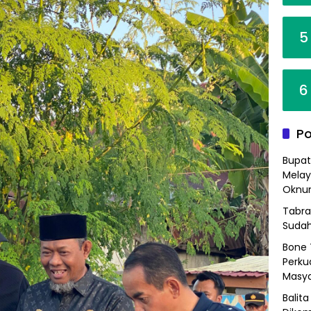
5
6
Po
Bupat
Melay
Oknum
Tabra
Sudah
Bone 
Perkua
Masya
Balit