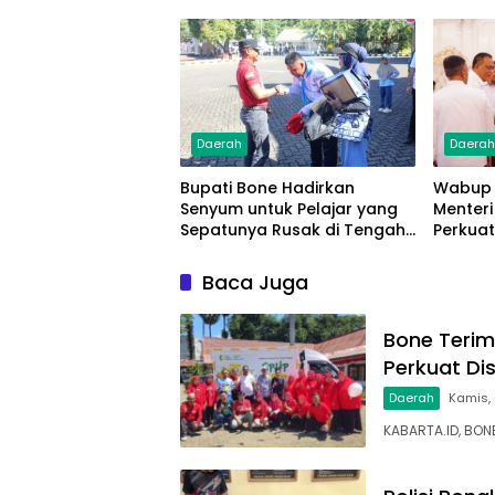
Masyarakat
Daerah
Daera
Bupati Bone Hadirkan
Wabup 
Senyum untuk Pelajar yang
Menteri
Sepatunya Rusak di Tengah
Perkuat
Gerak Jalan Kemerdekaan
Sampa
Baca Juga
Bone Terim
Perkuat Di
Daerah
Kamis,
KABARTA.ID, BO