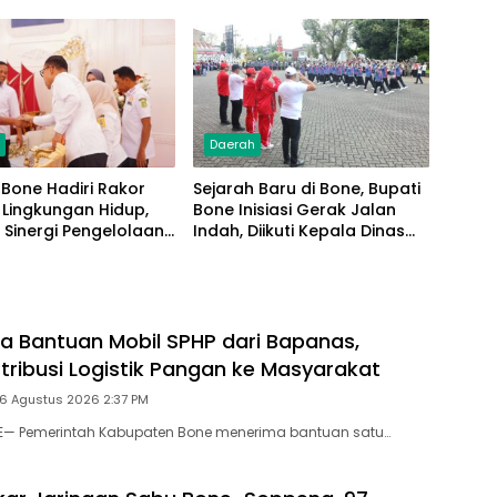
Gantung Pattuku, Jaring
Pengaman Mulai Terpasang
h
Daerah
Bone Hadiri Rakor
Sejarah Baru di Bone, Bupati
 Lingkungan Hidup,
Bone Inisiasi Gerak Jalan
 Sinergi Pengelolaan
Indah, Diikuti Kepala Dinas
h Modern
Hingga Camat se-
Kabupaten
a Bantuan Mobil SPHP dari Bapanas,
stribusi Logistik Pangan ke Masyarakat
 6 Agustus 2026 2:37 PM
NE— Pemerintah Kabupaten Bone menerima bantuan satu…