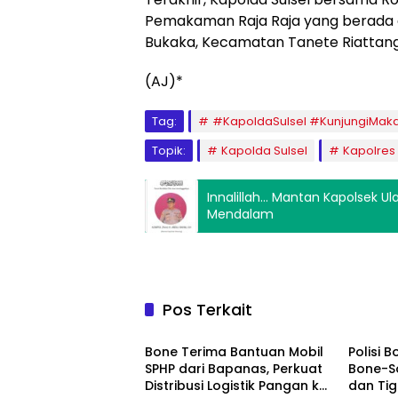
Pemakaman Raja Raja yang berada di
Bukaka, Kecamatan Tanete Riattang
(AJ)*
Tag:
#KapoldaSulsel #KunjungiMak
Topik:
Kapolda Sulsel
Kapolres
Innalillah… Mantan Kapolsek 
Mendalam
Pos Terkait
Daerah
Daera
Bone Terima Bantuan Mobil
Polisi 
SPHP dari Bapanas, Perkuat
Bone-S
Distribusi Logistik Pangan ke
dan Ti