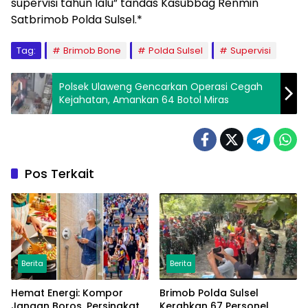
supervisi tahun lalu” tandas Kasubbag Renmin
Satbrimob Polda Sulsel.*
Tag:
Brimob Bone
Polda Sulsel
Supervisi
Polsek Ulaweng Gencarkan Operasi Cegah
Kejahatan, Amankan 64 Botol Miras
Pos Terkait
Berita
Berita
Hemat Energi: Kompor
Brimob Polda Sulsel
Jangan Boros, Persingkat
Kerahkan 67 Personel