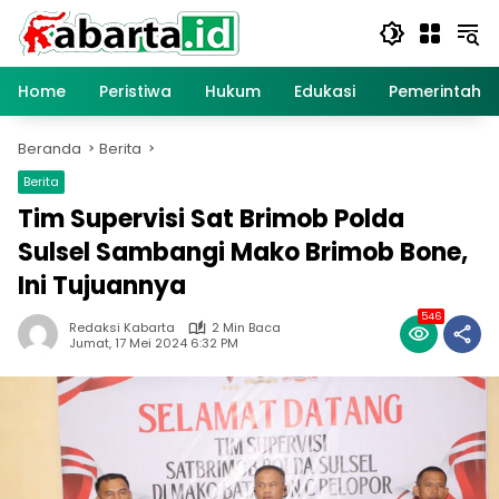
Langsung
ke
konten
Home
Peristiwa
Hukum
Edukasi
Pemerintaha
Beranda
Berita
Berita
Tim Supervisi Sat Brimob Polda
Sulsel Sambangi Mako Brimob Bone,
Ini Tujuannya
546
Redaksi Kabarta
2 Min Baca
Jumat, 17 Mei 2024 6:32 PM