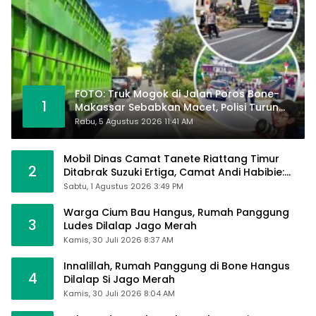
FOTO: Truk Mogok di Jalan Poros Bone-
1
Makassar Sebabkan Macet, Polisi Turun
Tangan
Rabu, 5 Agustus 2026 11:41 AM
Mobil Dinas Camat Tanete Riattang Timur
2
Ditabrak Suzuki Ertiga, Camat Andi Habibie:
Alhamdulillah Saya Baik-Baik Saja
Sabtu, 1 Agustus 2026 3:49 PM
Warga Cium Bau Hangus, Rumah Panggung
3
Ludes Dilalap Jago Merah
Kamis, 30 Juli 2026 8:37 AM
Innalillah, Rumah Panggung di Bone Hangus
4
Dilalap Si Jago Merah
Kamis, 30 Juli 2026 8:04 AM