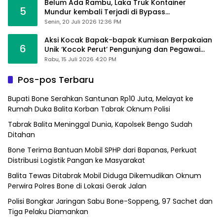
Belum Ada Rambu, Laka Truk Kontainer
5
Mundur kembali Terjadi di Bypass
Sumpallabbu
Senin, 20 Juli 2026 12:36 PM
Aksi Kocak Bapak-bapak Kumisan Berpakaian
6
Unik ‘Kocok Perut’ Pengunjung dan Pegawai
Alfamart, Ngaku Aktifkan Layar Sentuh Atm
Rabu, 15 Juli 2026 4:20 PM
Pos-pos Terbaru
Bupati Bone Serahkan Santunan Rp10 Juta, Melayat ke
Rumah Duka Balita Korban Tabrak Oknum Polisi
Tabrak Balita Meninggal Dunia, Kapolsek Bengo Sudah
Ditahan
Bone Terima Bantuan Mobil SPHP dari Bapanas, Perkuat
Distribusi Logistik Pangan ke Masyarakat
Balita Tewas Ditabrak Mobil Diduga Dikemudikan Oknum
Perwira Polres Bone di Lokasi Gerak Jalan
Polisi Bongkar Jaringan Sabu Bone-Soppeng, 97 Sachet dan
Tiga Pelaku Diamankan