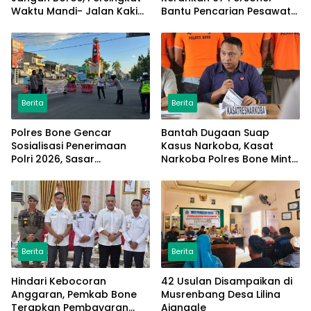
Waktu Mandi- Jalan Kaki
Bantu Pencarian Pesawat
ke Kantor
ATR 42-500 di Maros
Berita
Berita
Polres Bone Gencar
Bantah Dugaan Suap
Sosialisasi Penerimaan
Kasus Narkoba, Kasat
Polri 2026, Sasar
Narkoba Polres Bone Minta
Masyarakat di CFD
Dukungan Konstruktif
Berita
Berita
Hindari Kebocoran
42 Usulan Disampaikan di
Anggaran, Pemkab Bone
Musrenbang Desa Lilina
Terapkan Pembayaran
Ajangale