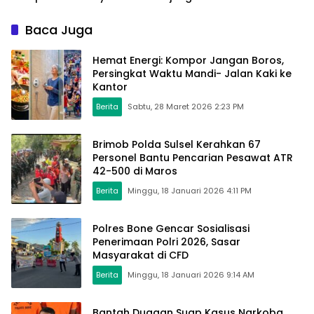
Retribusi Sampah Melalui
QRIS
Baca Juga
Hemat Energi: Kompor Jangan Boros,
Persingkat Waktu Mandi- Jalan Kaki ke
Kantor
Berita
Sabtu, 28 Maret 2026 2:23 PM
Brimob Polda Sulsel Kerahkan 67
Personel Bantu Pencarian Pesawat ATR
42-500 di Maros
Berita
Minggu, 18 Januari 2026 4:11 PM
Polres Bone Gencar Sosialisasi
Penerimaan Polri 2026, Sasar
Masyarakat di CFD
Berita
Minggu, 18 Januari 2026 9:14 AM
Bantah Dugaan Suap Kasus Narkoba,