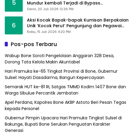
5
Mundur kembali Terjadi di Bypass
Sumpallabbu
Senin, 20 Juli 2026 12:36 PM
Aksi Kocak Bapak-bapak Kumisan Berpakaian
6
Unik ‘Kocok Perut’ Pengunjung dan Pegawai
Alfamart, Ngaku Aktifkan Layar Sentuh Atm
Rabu, 15 Juli 2026 4:20 PM
Pos-pos Terbaru
Wabup Bone Soroti Pengelolaan Anggaran 328 Desa,
Dorong Tata Kelola Makin Akuntabel
Hari Pramuka ke-65 Tingkat Provinsi di Bone, Gubernur
Sulsel: Hayati Dasadarma, Bangun Kepercayaan
Semarak HUT ke-81 RI, Satgas TMMD Kodim 1407 Bone dan
Warga Sibulue Percantik Jembatan
Apel Perdana, Kapolres Bone AKBP Astoto Beri Pesan Tegas
kepada Personel
Gubernur Pimpin Upacara Hari Pramuka Tingkat Sulsel di
Bakunge, Bupati Bone Serukan Penguatan Karakter
Generasi