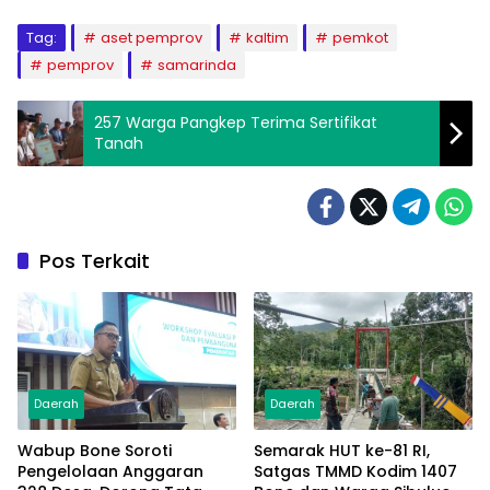
Tag:
aset pemprov
kaltim
pemkot
pemprov
samarinda
257 Warga Pangkep Terima Sertifikat
Tanah
Pos Terkait
Daerah
Daerah
Wabup Bone Soroti
Semarak HUT ke-81 RI,
Pengelolaan Anggaran
Satgas TMMD Kodim 1407