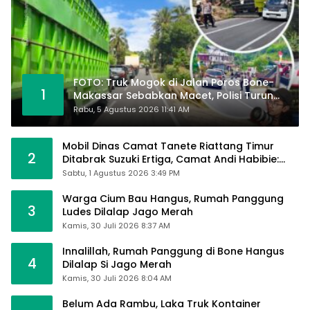
FOTO: Truk Mogok di Jalan Poros Bone-
1
Makassar Sebabkan Macet, Polisi Turun
Tangan
Rabu, 5 Agustus 2026 11:41 AM
Mobil Dinas Camat Tanete Riattang Timur
2
Ditabrak Suzuki Ertiga, Camat Andi Habibie:
Alhamdulillah Saya Baik-Baik Saja
Sabtu, 1 Agustus 2026 3:49 PM
Warga Cium Bau Hangus, Rumah Panggung
3
Ludes Dilalap Jago Merah
Kamis, 30 Juli 2026 8:37 AM
Innalillah, Rumah Panggung di Bone Hangus
4
Dilalap Si Jago Merah
Kamis, 30 Juli 2026 8:04 AM
Belum Ada Rambu, Laka Truk Kontainer