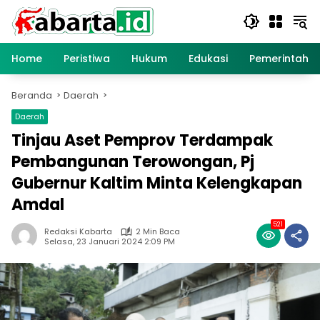
Langsung
ke
konten
Home
Peristiwa
Hukum
Edukasi
Pemerintaha
Beranda
Daerah
Daerah
Tinjau Aset Pemprov Terdampak
Pembangunan Terowongan, Pj
Gubernur Kaltim Minta Kelengkapan
Amdal
521
Redaksi Kabarta
2 Min Baca
Selasa, 23 Januari 2024 2:09 PM