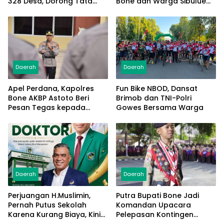
328 Desa, Dorong Tata
Bone dan Warga Sibulue
Kelola Makin Akuntabel
Percantik Jembatan
Daerah
Daerah
Apel Perdana, Kapolres
Fun Bike NBOD, Dansat
Bone AKBP Astoto Beri
Brimob dan TNI-Polri
Pesan Tegas kepada
Gowes Bersama Warga
Personel
Daerah
Daerah
Perjuangan H.Muslimin,
Putra Bupati Bone Jadi
Pernah Putus Sekolah
Komandan Upacara
Karena Kurang Biaya, Kini
Pelepasan Kontingen
Raih Doktor Ilmu
Jambore Nasional XII 2026