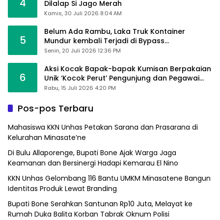
4
Dilalap Si Jago Merah
Kamis, 30 Juli 2026 8:04 AM
Belum Ada Rambu, Laka Truk Kontainer
5
Mundur kembali Terjadi di Bypass
Sumpallabbu
Senin, 20 Juli 2026 12:36 PM
Aksi Kocak Bapak-bapak Kumisan Berpakaian
6
Unik ‘Kocok Perut’ Pengunjung dan Pegawai
Alfamart, Ngaku Aktifkan Layar Sentuh Atm
Rabu, 15 Juli 2026 4:20 PM
Pos-pos Terbaru
Mahasiswa KKN Unhas Petakan Sarana dan Prasarana di
Kelurahan Minasate’ne
Di Bulu Allaporenge, Bupati Bone Ajak Warga Jaga
Keamanan dan Bersinergi Hadapi Kemarau El Nino
KKN Unhas Gelombang 116 Bantu UMKM Minasatene Bangun
Identitas Produk Lewat Branding
Bupati Bone Serahkan Santunan Rp10 Juta, Melayat ke
Rumah Duka Balita Korban Tabrak Oknum Polisi