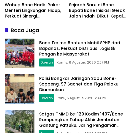
Wabup Bone Hadiri Rakor
Sejarah Baru di Bone,
Menteri Lingkungan Hidup,
Bupati Bone Inisiasi Gerak
Perkuat Sinergi
Jalan Indah, Diikuti Kepala
Pengelolaan Sampah
Dinas Hingga Camat se-
Modern
Kabupaten
Baca Juga
Bone Terima Bantuan Mobil SPHP dari
Bapanas, Perkuat Distribusi Logistik
Pangan ke Masyarakat
Daerah
Kamis, 6 Agustus 2026 2:37 PM
Polisi Bongkar Jaringan Sabu Bone-
Soppeng, 97 Sachet dan Tiga Pelaku
Diamankan
Daerah
Rabu, 5 Agustus 2026 7:33 PM
Satgas TMMD ke-129 Kodim 1407/Bone
Rampungkan Tahap Akhir Jembatan
Gantung Pattuku, Jaring Pengaman
Mulai Terpasang