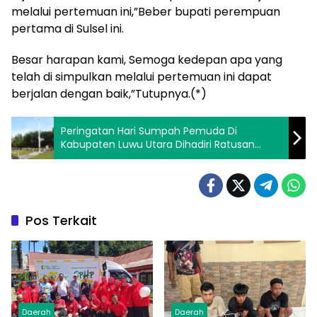
melalui pertemuan ini,”Beber bupati perempuan
pertama di Sulsel ini.
Besar harapan kami, Semoga kedepan apa yang
telah di simpulkan melalui pertemuan ini dapat
berjalan dengan baik,”Tutupnya.(*)
Peringatan Hari Sumpah Pemuda Di
Kabupaten Luwu Utara Dihadiri Ratusan
Peserta Berpakaian Adat Nusantara
Pos Terkait
Daerah
Daerah