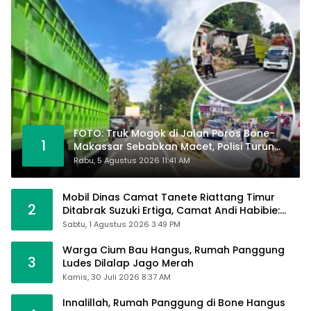
FOTO: Truk Mogok di Jalan Poros Bone-
1
Makassar Sebabkan Macet, Polisi Turun
Tangan
Rabu, 5 Agustus 2026 11:41 AM
Mobil Dinas Camat Tanete Riattang Timur
2
Ditabrak Suzuki Ertiga, Camat Andi Habibie:
Alhamdulillah Saya Baik-Baik Saja
Sabtu, 1 Agustus 2026 3:49 PM
Warga Cium Bau Hangus, Rumah Panggung
3
Ludes Dilalap Jago Merah
Kamis, 30 Juli 2026 8:37 AM
Innalillah, Rumah Panggung di Bone Hangus