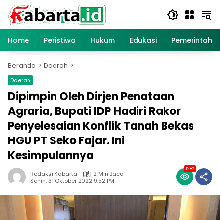
Langsung
ke
konten
Home
Peristiwa
Hukum
Edukasi
Pemerintaha
Beranda
Daerah
Daerah
Dipimpin Oleh Dirjen Penataan
Agraria, Bupati IDP Hadiri Rakor
Penyelesaian Konflik Tanah Bekas
HGU PT Seko Fajar. Ini
Kesimpulannya
1282
Redaksi Kabarta
2 Min Baca
Senin, 31 Oktober 2022 9:52 PM