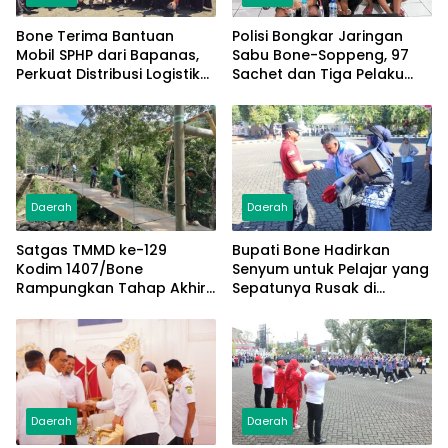
Bone Terima Bantuan
Polisi Bongkar Jaringan
Mobil SPHP dari Bapanas,
Sabu Bone-Soppeng, 97
Perkuat Distribusi Logistik
Sachet dan Tiga Pelaku
Pangan ke Masyarakat
Diamankan
Daerah
Daerah
Satgas TMMD ke-129
Bupati Bone Hadirkan
Kodim 1407/Bone
Senyum untuk Pelajar yang
Rampungkan Tahap Akhir
Sepatunya Rusak di
Jembatan Gantung
Tengah Gerak Jalan
Pattuku, Jaring Pengaman
Kemerdekaan
Mulai Terpasang
Daerah
Daerah