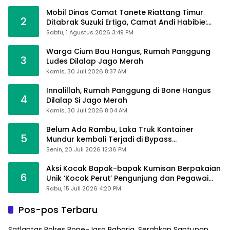
Mobil Dinas Camat Tanete Riattang Timur
2
Ditabrak Suzuki Ertiga, Camat Andi Habibie:
Alhamdulillah Saya Baik-Baik Saja
Sabtu, 1 Agustus 2026 3:49 PM
Warga Cium Bau Hangus, Rumah Panggung
3
Ludes Dilalap Jago Merah
Kamis, 30 Juli 2026 8:37 AM
Innalillah, Rumah Panggung di Bone Hangus
4
Dilalap Si Jago Merah
Kamis, 30 Juli 2026 8:04 AM
Belum Ada Rambu, Laka Truk Kontainer
5
Mundur kembali Terjadi di Bypass
Sumpallabbu
Senin, 20 Juli 2026 12:36 PM
Aksi Kocak Bapak-bapak Kumisan Berpakaian
6
Unik ‘Kocok Perut’ Pengunjung dan Pegawai
Alfamart, Ngaku Aktifkan Layar Sentuh Atm
Rabu, 15 Juli 2026 4:20 PM
Pos-pos Terbaru
Satlantas Polres Bone-Jasa Raharja, Serahkan Santunan