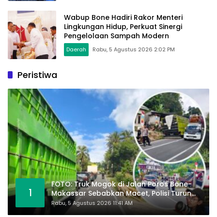
Wabup Bone Hadiri Rakor Menteri
Lingkungan Hidup, Perkuat Sinergi
Pengelolaan Sampah Modern
Daerah
Rabu, 5 Agustus 2026 2:02 PM
Peristiwa
FOTO: Truk Mogok di Jalan Poros Bone-
1
Makassar Sebabkan Macet, Polisi Turun
Tangan
Rabu, 5 Agustus 2026 11:41 AM