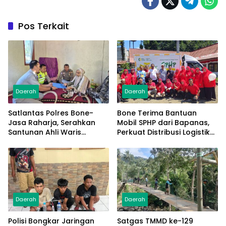
Pos Terkait
Daerah
Daerah
Satlantas Polres Bone-
Bone Terima Bantuan
Jasa Raharja, Serahkan
Mobil SPHP dari Bapanas,
Santunan Ahli Waris
Perkuat Distribusi Logistik
Korban Lakalantas Terima
Pangan ke Masyarakat
Rp50 Juta
Daerah
Daerah
Polisi Bongkar Jaringan
Satgas TMMD ke-129