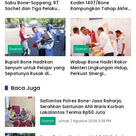
Sabu Bone-Soppeng, 97
Kodim 1407/Bone
Sachet dan Tiga Pelaku
Rampungkan Tahap Akhir
Diamankan
Jembatan Gantung
Pattuku, Jaring Pengaman
Mulai Terpasang
Daerah
Daerah
Bupati Bone Hadirkan
Wabup Bone Hadiri Rakor
Senyum untuk Pelajar yang
Menteri Lingkungan Hidup,
Sepatunya Rusak di
Perkuat Sinergi
Tengah Gerak Jalan
Pengelolaan Sampah
Kemerdekaan
Modern
Baca Juga
Satlantas Polres Bone-Jasa Raharja,
Serahkan Santunan Ahli Waris Korban
Lakalantas Terima Rp50 Juta
Daerah
Jumat, 7 Agustus 2026 5:38 PM