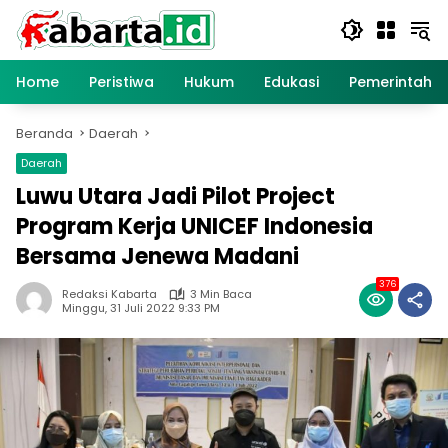
Langsung
ke
konten
Home
Peristiwa
Hukum
Edukasi
Pemerintaha
Beranda
Daerah
Daerah
Luwu Utara Jadi Pilot Project
Program Kerja UNICEF Indonesia
Bersama Jenewa Madani
376
Redaksi Kabarta
3 Min Baca
Minggu, 31 Juli 2022 9:33 PM