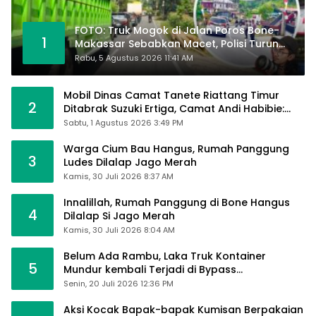
FOTO: Truk Mogok di Jalan Poros Bone-
1
Makassar Sebabkan Macet, Polisi Turun
Tangan
Rabu, 5 Agustus 2026 11:41 AM
Mobil Dinas Camat Tanete Riattang Timur
2
Ditabrak Suzuki Ertiga, Camat Andi Habibie:
Alhamdulillah Saya Baik-Baik Saja
Sabtu, 1 Agustus 2026 3:49 PM
Warga Cium Bau Hangus, Rumah Panggung
3
Ludes Dilalap Jago Merah
Kamis, 30 Juli 2026 8:37 AM
Innalillah, Rumah Panggung di Bone Hangus
4
Dilalap Si Jago Merah
Kamis, 30 Juli 2026 8:04 AM
Belum Ada Rambu, Laka Truk Kontainer
5
Mundur kembali Terjadi di Bypass
Sumpallabbu
Senin, 20 Juli 2026 12:36 PM
Aksi Kocak Bapak-bapak Kumisan Berpakaian