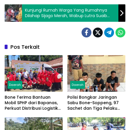
Kunjungi Rumah Warga Yang Rumahnya
Dilahap Sijago Merah, Wabup Lutra Suaib
Mansur Beri Bantuan, Motivasi dan
Himbauan
Pos Terkait
Daerah
Daerah
Bone Terima Bantuan
Polisi Bongkar Jaringan
Mobil SPHP dari Bapanas,
Sabu Bone-Soppeng, 97
Perkuat Distribusi Logistik
Sachet dan Tiga Pelaku
Pangan ke Masyarakat
Diamankan