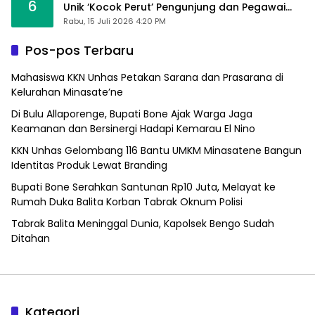
6
Unik ‘Kocok Perut’ Pengunjung dan Pegawai
Alfamart, Ngaku Aktifkan Layar Sentuh Atm
Rabu, 15 Juli 2026 4:20 PM
Pos-pos Terbaru
Mahasiswa KKN Unhas Petakan Sarana dan Prasarana di
Kelurahan Minasate’ne
Di Bulu Allaporenge, Bupati Bone Ajak Warga Jaga
Keamanan dan Bersinergi Hadapi Kemarau El Nino
KKN Unhas Gelombang 116 Bantu UMKM Minasatene Bangun
Identitas Produk Lewat Branding
Bupati Bone Serahkan Santunan Rp10 Juta, Melayat ke
Rumah Duka Balita Korban Tabrak Oknum Polisi
Tabrak Balita Meninggal Dunia, Kapolsek Bengo Sudah
Ditahan
Kategori