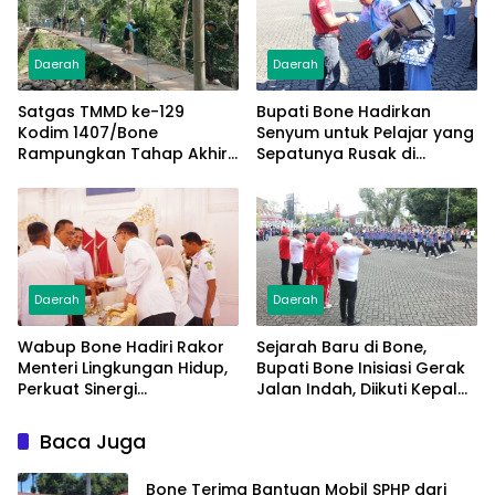
Daerah
Daerah
Satgas TMMD ke-129
Bupati Bone Hadirkan
Kodim 1407/Bone
Senyum untuk Pelajar yang
Rampungkan Tahap Akhir
Sepatunya Rusak di
Jembatan Gantung
Tengah Gerak Jalan
Pattuku, Jaring Pengaman
Kemerdekaan
Mulai Terpasang
Daerah
Daerah
Wabup Bone Hadiri Rakor
Sejarah Baru di Bone,
Menteri Lingkungan Hidup,
Bupati Bone Inisiasi Gerak
Perkuat Sinergi
Jalan Indah, Diikuti Kepala
Pengelolaan Sampah
Dinas Hingga Camat se-
Modern
Kabupaten
Baca Juga
Bone Terima Bantuan Mobil SPHP dari