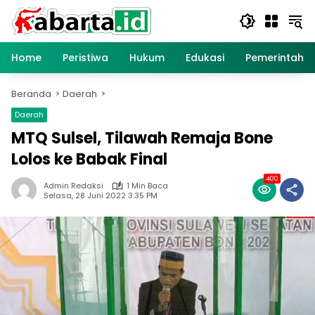
Langsung
ke
konten
Home
Peristiwa
Hukum
Edukasi
Pemerintaha
Beranda
Daerah
Daerah
MTQ Sulsel, Tilawah Remaja Bone
Lolos ke Babak Final
400
Admin Redaksi
1 Min Baca
Selasa, 28 Juni 2022 3:35 PM