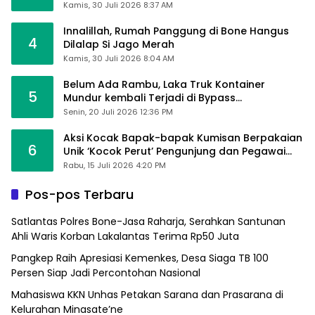
Kamis, 30 Juli 2026 8:37 AM
Innalillah, Rumah Panggung di Bone Hangus
4
Dilalap Si Jago Merah
Kamis, 30 Juli 2026 8:04 AM
Belum Ada Rambu, Laka Truk Kontainer
5
Mundur kembali Terjadi di Bypass
Sumpallabbu
Senin, 20 Juli 2026 12:36 PM
Aksi Kocak Bapak-bapak Kumisan Berpakaian
6
Unik ‘Kocok Perut’ Pengunjung dan Pegawai
Alfamart, Ngaku Aktifkan Layar Sentuh Atm
Rabu, 15 Juli 2026 4:20 PM
Pos-pos Terbaru
Satlantas Polres Bone-Jasa Raharja, Serahkan Santunan
Ahli Waris Korban Lakalantas Terima Rp50 Juta
Pangkep Raih Apresiasi Kemenkes, Desa Siaga TB 100
Persen Siap Jadi Percontohan Nasional
Mahasiswa KKN Unhas Petakan Sarana dan Prasarana di
Kelurahan Minasate’ne