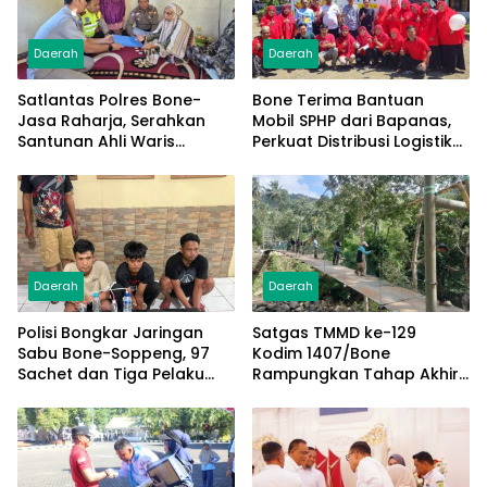
Daerah
Daerah
Satlantas Polres Bone-
Bone Terima Bantuan
Jasa Raharja, Serahkan
Mobil SPHP dari Bapanas,
Santunan Ahli Waris
Perkuat Distribusi Logistik
Korban Lakalantas Terima
Pangan ke Masyarakat
Rp50 Juta
Daerah
Daerah
Polisi Bongkar Jaringan
Satgas TMMD ke-129
Sabu Bone-Soppeng, 97
Kodim 1407/Bone
Sachet dan Tiga Pelaku
Rampungkan Tahap Akhir
Diamankan
Jembatan Gantung
Pattuku, Jaring Pengaman
Mulai Terpasang