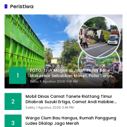
Peristiwa
FOTO: Truk Mogok di Jalan Poros Bone-
1
Makassar Sebabkan Macet, Polisi Turun
Tangan
Rabu, 5 Agustus 2026 11:41 AM
Mobil Dinas Camat Tanete Riattang Timur
2
Ditabrak Suzuki Ertiga, Camat Andi Habibie:
Alhamdulillah Saya Baik-Baik Saja
Sabtu, 1 Agustus 2026 3:49 PM
Warga Cium Bau Hangus, Rumah Panggung
3
Ludes Dilalap Jago Merah