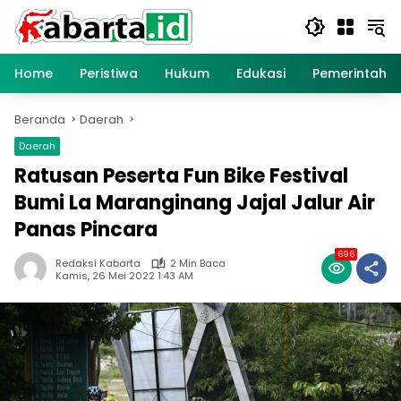
Langsung
ke
konten
Home
Peristiwa
Hukum
Edukasi
Pemerintaha
Beranda
Daerah
Daerah
Ratusan Peserta Fun Bike Festival
Bumi La Maranginang Jajal Jalur Air
Panas Pincara
696
Redaksi Kabarta
2 Min Baca
Kamis, 26 Mei 2022 1:43 AM