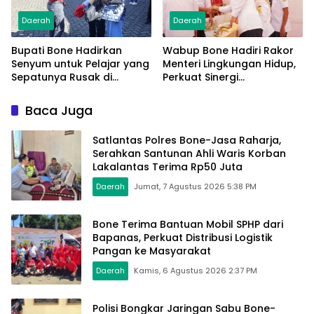
Daerah
Daerah
Bupati Bone Hadirkan
Wabup Bone Hadiri Rakor
Senyum untuk Pelajar yang
Menteri Lingkungan Hidup,
Sepatunya Rusak di
Perkuat Sinergi
Tengah Gerak Jalan
Pengelolaan Sampah
Kemerdekaan
Modern
Baca Juga
Satlantas Polres Bone-Jasa Raharja,
Serahkan Santunan Ahli Waris Korban
Lakalantas Terima Rp50 Juta
Daerah
Jumat, 7 Agustus 2026 5:38 PM
Bone Terima Bantuan Mobil SPHP dari
Bapanas, Perkuat Distribusi Logistik
Pangan ke Masyarakat
Daerah
Kamis, 6 Agustus 2026 2:37 PM
Polisi Bongkar Jaringan Sabu Bone-