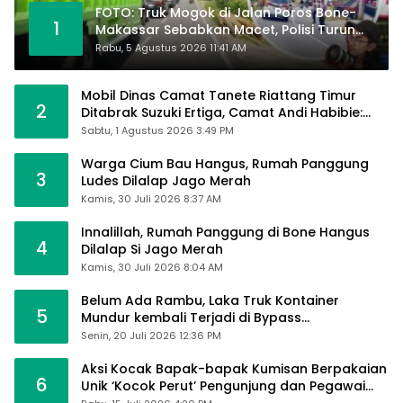
FOTO: Truk Mogok di Jalan Poros Bone-
1
Makassar Sebabkan Macet, Polisi Turun
Tangan
Rabu, 5 Agustus 2026 11:41 AM
Mobil Dinas Camat Tanete Riattang Timur
2
Ditabrak Suzuki Ertiga, Camat Andi Habibie:
Alhamdulillah Saya Baik-Baik Saja
Sabtu, 1 Agustus 2026 3:49 PM
Warga Cium Bau Hangus, Rumah Panggung
3
Ludes Dilalap Jago Merah
Kamis, 30 Juli 2026 8:37 AM
Innalillah, Rumah Panggung di Bone Hangus
4
Dilalap Si Jago Merah
Kamis, 30 Juli 2026 8:04 AM
Belum Ada Rambu, Laka Truk Kontainer
5
Mundur kembali Terjadi di Bypass
Sumpallabbu
Senin, 20 Juli 2026 12:36 PM
Aksi Kocak Bapak-bapak Kumisan Berpakaian
6
Unik ‘Kocok Perut’ Pengunjung dan Pegawai