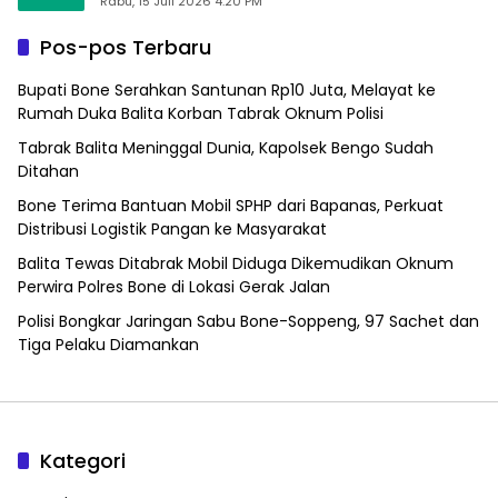
Alfamart, Ngaku Aktifkan Layar Sentuh Atm
Rabu, 15 Juli 2026 4:20 PM
Pos-pos Terbaru
Bupati Bone Serahkan Santunan Rp10 Juta, Melayat ke
Rumah Duka Balita Korban Tabrak Oknum Polisi
Tabrak Balita Meninggal Dunia, Kapolsek Bengo Sudah
Ditahan
Bone Terima Bantuan Mobil SPHP dari Bapanas, Perkuat
Distribusi Logistik Pangan ke Masyarakat
Balita Tewas Ditabrak Mobil Diduga Dikemudikan Oknum
Perwira Polres Bone di Lokasi Gerak Jalan
Polisi Bongkar Jaringan Sabu Bone-Soppeng, 97 Sachet dan
Tiga Pelaku Diamankan
Kategori