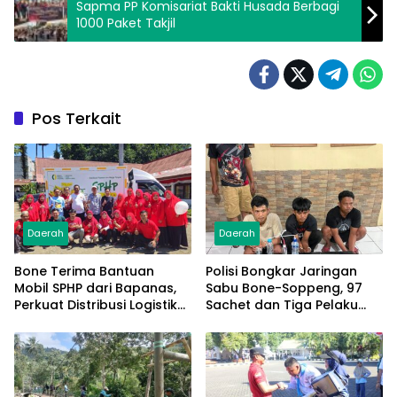
Sapma PP Komisariat Bakti Husada Berbagi
1000 Paket Takjil
Pos Terkait
Daerah
Daerah
Bone Terima Bantuan
Polisi Bongkar Jaringan
Mobil SPHP dari Bapanas,
Sabu Bone-Soppeng, 97
Perkuat Distribusi Logistik
Sachet dan Tiga Pelaku
Pangan ke Masyarakat
Diamankan