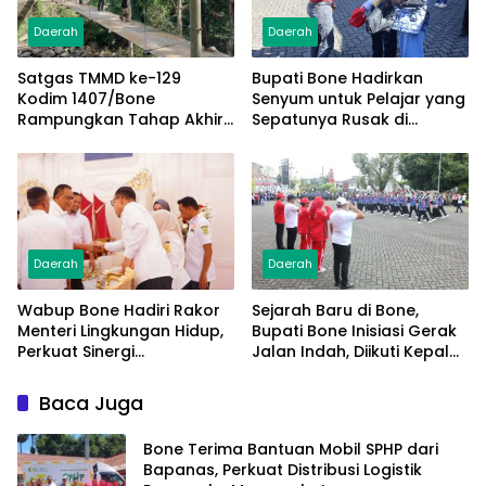
Daerah
Daerah
Satgas TMMD ke-129
Bupati Bone Hadirkan
Kodim 1407/Bone
Senyum untuk Pelajar yang
Rampungkan Tahap Akhir
Sepatunya Rusak di
Jembatan Gantung
Tengah Gerak Jalan
Pattuku, Jaring Pengaman
Kemerdekaan
Mulai Terpasang
Daerah
Daerah
Wabup Bone Hadiri Rakor
Sejarah Baru di Bone,
Menteri Lingkungan Hidup,
Bupati Bone Inisiasi Gerak
Perkuat Sinergi
Jalan Indah, Diikuti Kepala
Pengelolaan Sampah
Dinas Hingga Camat se-
Modern
Kabupaten
Baca Juga
Bone Terima Bantuan Mobil SPHP dari
Bapanas, Perkuat Distribusi Logistik