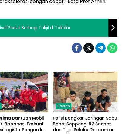
erakselerasi dengan cepat,” kata Prof Armin.
l Peduli Berbagi Takjil di Takalar
h
Daerah
erima Bantuan Mobil
Polisi Bongkar Jaringan Sabu
ri Bapanas, Perkuat
Bone-Soppeng, 97 Sachet
usi Logistik Pangan ke
dan Tiga Pelaku Diamankan
akat