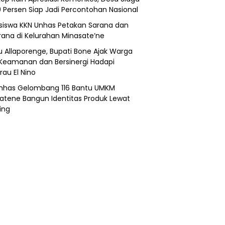
0 Persen Siap Jadi Percontohan Nasional
iswa KKN Unhas Petakan Sarana dan
rana di Kelurahan Minasate’ne
lu Allaporenge, Bupati Bone Ajak Warga
Keamanan dan Bersinergi Hadapi
au El Nino
nhas Gelombang 116 Bantu UMKM
atene Bangun Identitas Produk Lewat
ing