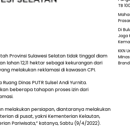
TB 10
Mahas
Prasa
Di Bu
Jaga 
Kemar
KKN U
ah Provinsi Sulawesi Selatan tidak tinggal diam
Minas
 lahan 12,11 hektar sebagai kekurangan dari
Brand
yang melakukan reklamasi di kawasan CPI.
a Ruang Dinas PUTR Sulsel Andi Yurnita.
kan beberapa tahapan proses izin dari
amasi.
tan melakukan persiapan, diantaranya melakukan
rian di pusat, yakni Kementerian Kelautan,
an Pariwisata,” katanya, Sabtu (9/4/2022).