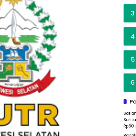
3
4
5
6
Po
Satla
Santu
Rp50 
Pangk