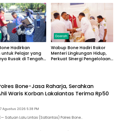
h
Daerah
Bone Hadirkan
Wabup Bone Hadiri Rakor
untuk Pelajar yang
Menteri Lingkungan Hidup,
nya Rusak di Tengah
Perkuat Sinergi Pengelolaan
Jalan Kemerdekaan
Sampah Modern
Polres Bone-Jasa Raharja, Serahkan
hli Waris Korban Lakalantas Terima Rp50
 7 Agustus 2026 5:38 PM
— Satuan Lalu Lintas (Satlantas) Polres Bone…