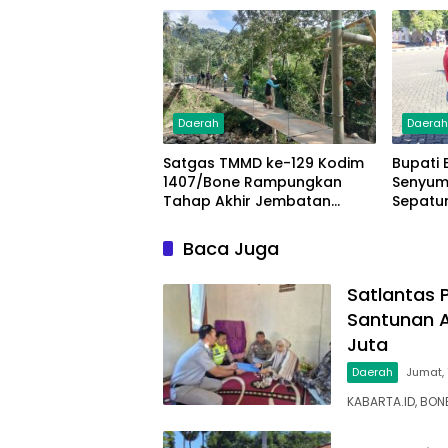
Juta
Daerah
Daera
Satgas TMMD ke-129 Kodim
Bupati 
1407/Bone Rampungkan
Senyum 
Tahap Akhir Jembatan
Sepatu
Gantung Pattuku, Jaring
Gerak 
Pengaman Mulai Terpasang
Baca Juga
Satlantas 
Santunan A
Juta
Daerah
Jumat,
KABARTA.ID, BONE