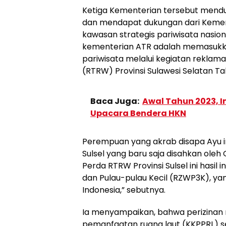
Ketiga Kementerian tersebut menduk
dan mendapat dukungan dari Kemen
kawasan strategis pariwisata nasio
kementerian ATR adalah memasukk
pariwisata melalui kegiatan reklam
(RTRW) Provinsi Sulawesi Selatan Tah
Baca Juga:
Awal Tahun 2023, 
Upacara Bendera HKN
Perempuan yang akrab disapa Ayu 
Sulsel yang baru saja disahkan ole
Perda RTRW Provinsi Sulsel ini hasil
dan Pulau-pulau Kecil (RZWP3K), ya
Indonesia,” sebutnya.
Ia menyampaikan, bahwa perizinan 
pemanfaatan ruang laut (KKPPRL) s