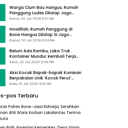
Alhamdulillah Saya Baik-Baik Saja
Warga Cium Bau Hangus, Rumah
Panggung Ludes Dilalap Jago
Merah
Kamis, 30 Juli 2026 8:37 AM
Innalillah, Rumah Panggung di
Bone Hangus Dilalap Si Jago
Merah
Kamis, 30 Juli 2026 8:04 AM
Belum Ada Rambu, Laka Truk
Kontainer Mundur kembali Terjadi
di Bypass Sumpallabbu
Senin, 20 Juli 2026 12:36 PM
Aksi Kocak Bapak-bapak Kumisan
Berpakaian Unik ‘Kocok Perut’
Pengunjung dan Pegawai
Rabu, 15 Juli 2026 4:20 PM
Alfamart, Ngaku Aktifkan Layar
Sentuh Atm
s-pos Terbaru
ntas Polres Bone-Jasa Raharja, Serahkan
nan Ahli Waris Korban Lakalantas Terima
Juta
ep Raih Apresiasi Kemenkes, Desa Siaga