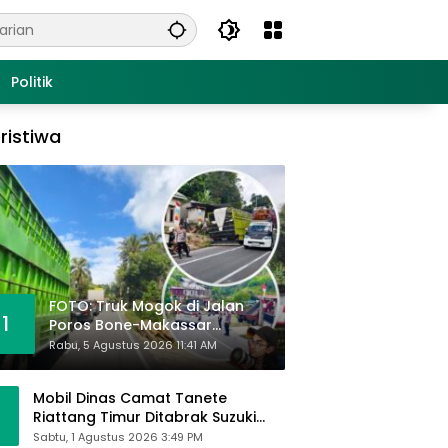
Politik
ristiwa
FOTO: Truk Mogok di Jalan
1
Poros Bone-Makassar
Sebabkan Macet, Polisi Turun
Rabu, 5 Agustus 2026 11:41 AM
Tangan
Mobil Dinas Camat Tanete
Riattang Timur Ditabrak Suzuki
Ertiga, Camat Andi Habibie:
Sabtu, 1 Agustus 2026 3:49 PM