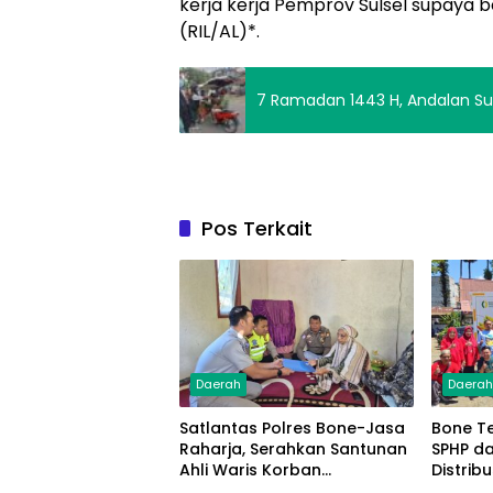
kerja kerja Pemprov Sulsel supaya b
(RIL/AL)*.
7 Ramadan 1443 H, Andalan Sulse
Pos Terkait
Daerah
Daera
Satlantas Polres Bone-Jasa
Bone T
Raharja, Serahkan Santunan
SPHP da
Ahli Waris Korban
Distrib
Lakalantas Terima Rp50
Masyar