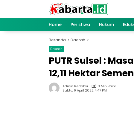
Langsung
ke
konten
Home
Peristiwa
Hukum
Eduk
Beranda
Daerah
Daerah
PUTR Sulsel : Mas
12,11 Hektar Semen
Admin Redaksi
3 Min Baca
Sabtu, 9 April 2022 4:47 PM