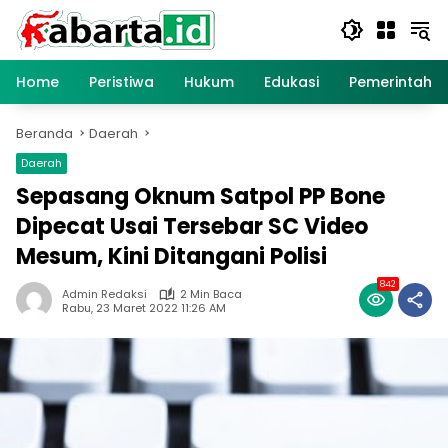
Langsung
ke
konten
Home
Peristiwa
Hukum
Edukasi
Pemerintaha
Beranda
Daerah
Daerah
Sepasang Oknum Satpol PP Bone
Dipecat Usai Tersebar SC Video
Mesum, Kini Ditangani Polisi
842
Admin Redaksi
2 Min Baca
Rabu, 23 Maret 2022 11:26 AM