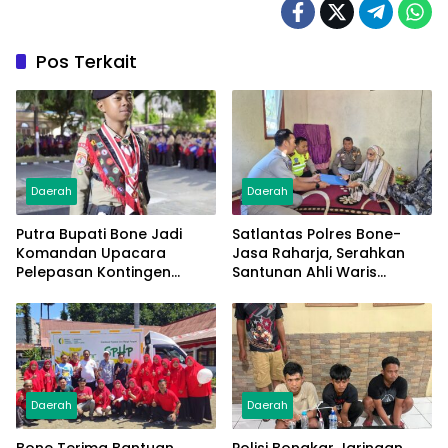
Pos Terkait
Daerah
Daerah
Putra Bupati Bone Jadi
Satlantas Polres Bone-
Komandan Upacara
Jasa Raharja, Serahkan
Pelepasan Kontingen
Santunan Ahli Waris
Jambore Nasional XII 2026
Korban Lakalantas Terima
Rp50 Juta
Daerah
Daerah