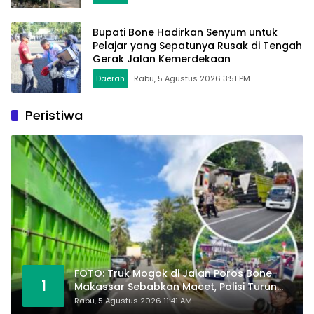
Bupati Bone Hadirkan Senyum untuk
Pelajar yang Sepatunya Rusak di Tengah
Gerak Jalan Kemerdekaan
Daerah
Rabu, 5 Agustus 2026 3:51 PM
Peristiwa
FOTO: Truk Mogok di Jalan Poros Bone-
1
Makassar Sebabkan Macet, Polisi Turun
Tangan
Rabu, 5 Agustus 2026 11:41 AM