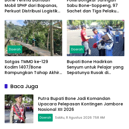
Bone Terima Bantuan
Polisi Bongkar Jaringan
Mobil SPHP dari Bapanas,
Sabu Bone-Soppeng, 97
Perkuat Distribusi Logistik
Sachet dan Tiga Pelaku
Pangan ke Masyarakat
Diamankan
Daerah
Daerah
Satgas TMMD ke-129
Bupati Bone Hadirkan
Kodim 1407/Bone
Senyum untuk Pelajar yang
Rampungkan Tahap Akhir
Sepatunya Rusak di
Jembatan Gantung
Tengah Gerak Jalan
Pattuku, Jaring Pengaman
Kemerdekaan
Baca Juga
Mulai Terpasang
Putra Bupati Bone Jadi Komandan
Upacara Pelepasan Kontingen Jambore
Nasional XII 2026
Daerah
Sabtu, 8 Agustus 2026 7:58 AM