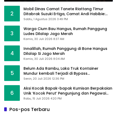
Mobil Dinas Camat Tanete Riattang Timur
2
Ditabrak Suzuki Ertiga, Camat Andi Habibie:
Alhamdulillah Saya Baik-Baik Saja
Sabtu, 1 Agustus 2026 3:49 PM
Warga Cium Bau Hangus, Rumah Panggung
3
Ludes Dilalap Jago Merah
Kamis, 30 Juli 2026 8:37 AM
Innalillah, Rumah Panggung di Bone Hangus
4
Dilalap Si Jago Merah
Kamis, 30 Juli 2026 8:04 AM
Belum Ada Rambu, Laka Truk Kontainer
5
Mundur kembali Terjadi di Bypass
Sumpallabbu
Senin, 20 Juli 2026 12:36 PM
Aksi Kocak Bapak-bapak Kumisan Berpakaian
6
Unik ‘Kocok Perut’ Pengunjung dan Pegawai
Alfamart, Ngaku Aktifkan Layar Sentuh Atm
Rabu, 15 Juli 2026 4:20 PM
Pos-pos Terbaru