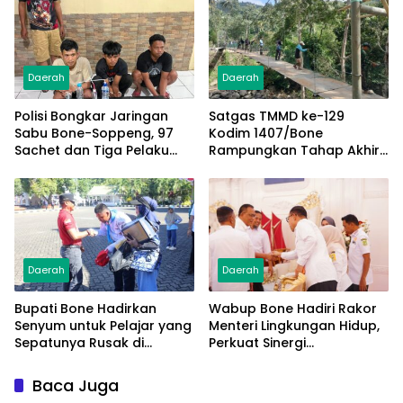
Daerah
Daerah
Polisi Bongkar Jaringan
Satgas TMMD ke-129
Sabu Bone-Soppeng, 97
Kodim 1407/Bone
Sachet dan Tiga Pelaku
Rampungkan Tahap Akhir
Diamankan
Jembatan Gantung
Pattuku, Jaring Pengaman
Mulai Terpasang
Daerah
Daerah
Bupati Bone Hadirkan
Wabup Bone Hadiri Rakor
Senyum untuk Pelajar yang
Menteri Lingkungan Hidup,
Sepatunya Rusak di
Perkuat Sinergi
Tengah Gerak Jalan
Pengelolaan Sampah
Kemerdekaan
Modern
Baca Juga