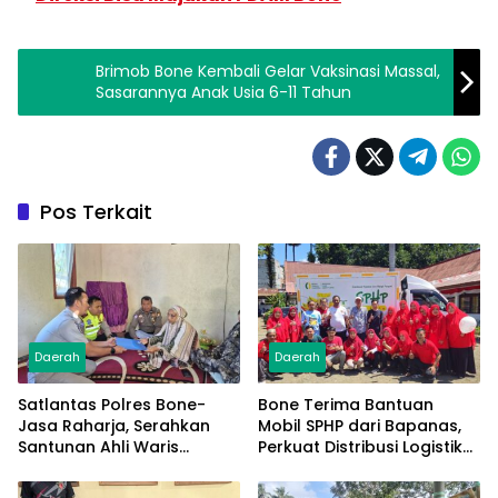
Brimob Bone Kembali Gelar Vaksinasi Massal,
Sasarannya Anak Usia 6-11 Tahun
Pos Terkait
Daerah
Daerah
Satlantas Polres Bone-
Bone Terima Bantuan
Jasa Raharja, Serahkan
Mobil SPHP dari Bapanas,
Santunan Ahli Waris
Perkuat Distribusi Logistik
Korban Lakalantas Terima
Pangan ke Masyarakat
Rp50 Juta