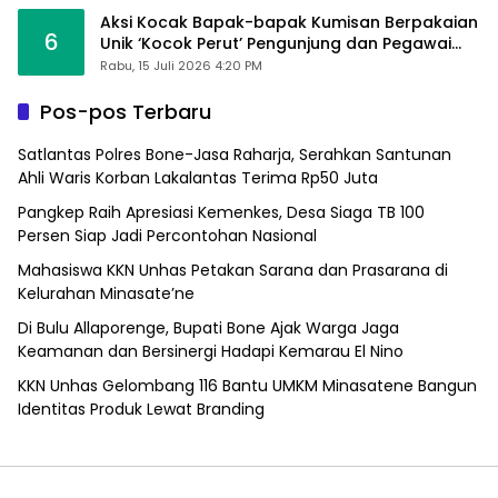
Aksi Kocak Bapak-bapak Kumisan Berpakaian
6
Unik ‘Kocok Perut’ Pengunjung dan Pegawai
Alfamart, Ngaku Aktifkan Layar Sentuh Atm
Rabu, 15 Juli 2026 4:20 PM
Pos-pos Terbaru
Satlantas Polres Bone-Jasa Raharja, Serahkan Santunan
Ahli Waris Korban Lakalantas Terima Rp50 Juta
Pangkep Raih Apresiasi Kemenkes, Desa Siaga TB 100
Persen Siap Jadi Percontohan Nasional
Mahasiswa KKN Unhas Petakan Sarana dan Prasarana di
Kelurahan Minasate’ne
Di Bulu Allaporenge, Bupati Bone Ajak Warga Jaga
Keamanan dan Bersinergi Hadapi Kemarau El Nino
KKN Unhas Gelombang 116 Bantu UMKM Minasatene Bangun
Identitas Produk Lewat Branding