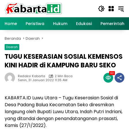
Langsung
ke
konten
Home
Peristiwa
Hukum
Edukasi
Pemerintaha
Beranda
Daerah
Daerah
TUGU KESERASIAN SOSIAL KEMENSOS
KINI HADIR di KAMPUNG BARU SEKO
621
Redaksi Kabarta
2 Min Baca
Senin, 31 Januari 2022 11:35 AM
KABARTA.ID Luwu Utara – Tugu Keserasian Sosial di
Desa Padang Balua Kecamatan Seko diresmikan
langsung oleh Bupati Luwu Utara, Indah Putri Indriani,
yang ditandai dengan penandatanganan prasasti,
Kamis (27/1/2022).