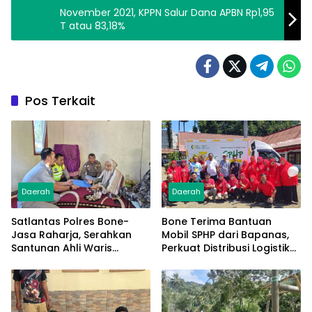
November 2021, KPPN Salur Dana APBN Rp1,95
T atau 83,18%
Pos Terkait
Daerah
Daerah
Satlantas Polres Bone-
Bone Terima Bantuan
Jasa Raharja, Serahkan
Mobil SPHP dari Bapanas,
Santunan Ahli Waris
Perkuat Distribusi Logistik
Korban Lakalantas Terima
Pangan ke Masyarakat
Rp50 Juta