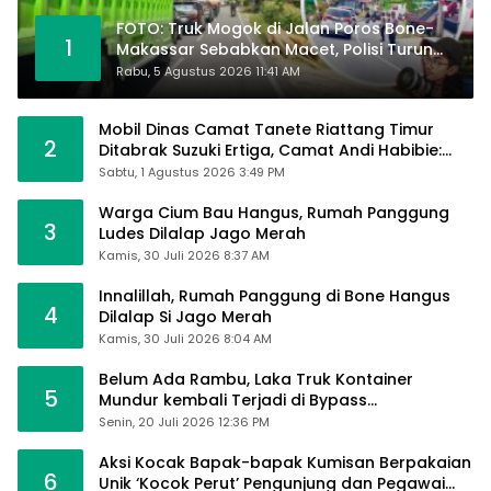
FOTO: Truk Mogok di Jalan Poros Bone-
1
Makassar Sebabkan Macet, Polisi Turun
Tangan
Rabu, 5 Agustus 2026 11:41 AM
Mobil Dinas Camat Tanete Riattang Timur
2
Ditabrak Suzuki Ertiga, Camat Andi Habibie:
Alhamdulillah Saya Baik-Baik Saja
Sabtu, 1 Agustus 2026 3:49 PM
Warga Cium Bau Hangus, Rumah Panggung
3
Ludes Dilalap Jago Merah
Kamis, 30 Juli 2026 8:37 AM
Innalillah, Rumah Panggung di Bone Hangus
4
Dilalap Si Jago Merah
Kamis, 30 Juli 2026 8:04 AM
Belum Ada Rambu, Laka Truk Kontainer
5
Mundur kembali Terjadi di Bypass
Sumpallabbu
Senin, 20 Juli 2026 12:36 PM
Aksi Kocak Bapak-bapak Kumisan Berpakaian
6
Unik ‘Kocok Perut’ Pengunjung dan Pegawai