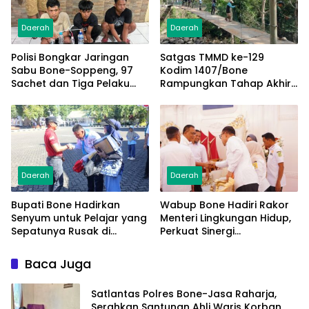
Daerah
Daerah
Polisi Bongkar Jaringan
Satgas TMMD ke-129
Sabu Bone-Soppeng, 97
Kodim 1407/Bone
Sachet dan Tiga Pelaku
Rampungkan Tahap Akhir
Diamankan
Jembatan Gantung
Pattuku, Jaring Pengaman
Mulai Terpasang
Daerah
Daerah
Bupati Bone Hadirkan
Wabup Bone Hadiri Rakor
Senyum untuk Pelajar yang
Menteri Lingkungan Hidup,
Sepatunya Rusak di
Perkuat Sinergi
Tengah Gerak Jalan
Pengelolaan Sampah
Kemerdekaan
Modern
Baca Juga
Satlantas Polres Bone-Jasa Raharja,
Serahkan Santunan Ahli Waris Korban