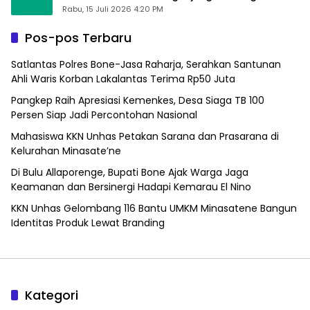
Alfamart, Ngaku Aktifkan Layar Sentuh Atm
Rabu, 15 Juli 2026 4:20 PM
Pos-pos Terbaru
Satlantas Polres Bone-Jasa Raharja, Serahkan Santunan
Ahli Waris Korban Lakalantas Terima Rp50 Juta
Pangkep Raih Apresiasi Kemenkes, Desa Siaga TB 100
Persen Siap Jadi Percontohan Nasional
Mahasiswa KKN Unhas Petakan Sarana dan Prasarana di
Kelurahan Minasate’ne
Di Bulu Allaporenge, Bupati Bone Ajak Warga Jaga
Keamanan dan Bersinergi Hadapi Kemarau El Nino
KKN Unhas Gelombang 116 Bantu UMKM Minasatene Bangun
Identitas Produk Lewat Branding
Kategori