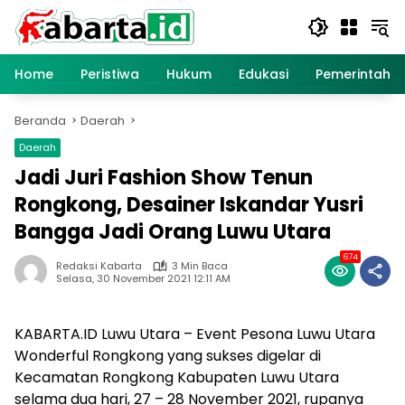
Langsung
ke
konten
Home
Peristiwa
Hukum
Edukasi
Pemerintaha
Beranda
Daerah
Daerah
Jadi Juri Fashion Show Tenun
Rongkong, Desainer Iskandar Yusri
Bangga Jadi Orang Luwu Utara
674
Redaksi Kabarta
3 Min Baca
Selasa, 30 November 2021 12:11 AM
KABARTA.ID Luwu Utara – Event Pesona Luwu Utara
Wonderful Rongkong yang sukses digelar di
Kecamatan Rongkong Kabupaten Luwu Utara
selama dua hari, 27 – 28 November 2021, rupanya