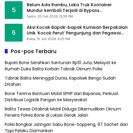
Belum Ada Rambu, Laka Truk Kontainer
5
Mundur kembali Terjadi di Bypass
Sumpallabbu
Senin, 20 Juli 2026 12:36 PM
Aksi Kocak Bapak-bapak Kumisan Berpakaian
6
Unik ‘Kocok Perut’ Pengunjung dan Pegawai
Alfamart, Ngaku Aktifkan Layar Sentuh Atm
Rabu, 15 Juli 2026 4:20 PM
Pos-pos Terbaru
Bupati Bone Serahkan Santunan Rp10 Juta, Melayat ke
Rumah Duka Balita Korban Tabrak Oknum Polisi
Tabrak Balita Meninggal Dunia, Kapolsek Bengo Sudah
Ditahan
Bone Terima Bantuan Mobil SPHP dari Bapanas, Perkuat
Distribusi Logistik Pangan ke Masyarakat
Balita Tewas Ditabrak Mobil Diduga Dikemudikan Oknum
Perwira Polres Bone di Lokasi Gerak Jalan
Polisi Bongkar Jaringan Sabu Bone-Soppeng, 97 Sachet dan
Tiga Pelaku Diamankan