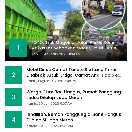
FOTO: Truk Mogok di Jalan Poros Bone-
1
Makassar Sebabkan Macet, Polisi Turun
Tangan
Rabu, 5 Agustus 2026 11:41 AM
Mobil Dinas Camat Tanete Riattang Timur
2
Ditabrak Suzuki Ertiga, Camat Andi Habibie:
Alhamdulillah Saya Baik-Baik Saja
Sabtu, 1 Agustus 2026 3:49 PM
Warga Cium Bau Hangus, Rumah Panggung
3
Ludes Dilalap Jago Merah
Kamis, 30 Juli 2026 8:37 AM
Innalillah, Rumah Panggung di Bone Hangus
4
Dilalap Si Jago Merah
Kamis, 30 Juli 2026 8:04 AM