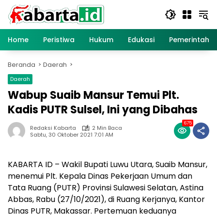
Langsung
ke
konten
Home
Peristiwa
Hukum
Edukasi
Pemerintaha
Beranda
Daerah
Daerah
Wabup Suaib Mansur Temui Plt.
Kadis PUTR Sulsel, Ini yang Dibahas
675
Redaksi Kabarta
2 Min Baca
Sabtu, 30 Oktober 2021 7:01 AM
KABARTA ID – Wakil Bupati Luwu Utara, Suaib Mansur,
menemui Plt. Kepala Dinas Pekerjaan Umum dan
Tata Ruang (PUTR) Provinsi Sulawesi Selatan, Astina
Abbas, Rabu (27/10/2021), di Ruang Kerjanya, Kantor
Dinas PUTR, Makassar. Pertemuan keduanya