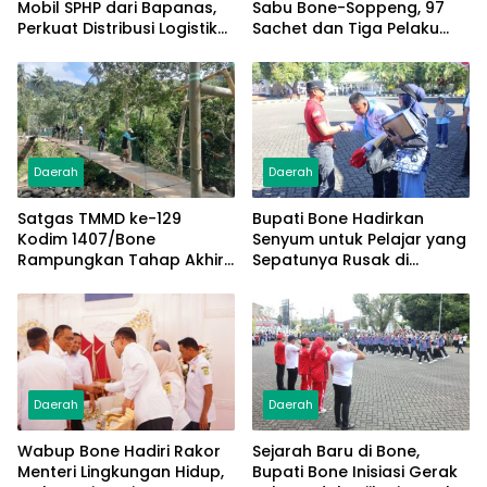
Mobil SPHP dari Bapanas,
Sabu Bone-Soppeng, 97
Perkuat Distribusi Logistik
Sachet dan Tiga Pelaku
Pangan ke Masyarakat
Diamankan
Daerah
Daerah
Satgas TMMD ke-129
Bupati Bone Hadirkan
Kodim 1407/Bone
Senyum untuk Pelajar yang
Rampungkan Tahap Akhir
Sepatunya Rusak di
Jembatan Gantung
Tengah Gerak Jalan
Pattuku, Jaring Pengaman
Kemerdekaan
Mulai Terpasang
Daerah
Daerah
Wabup Bone Hadiri Rakor
Sejarah Baru di Bone,
Menteri Lingkungan Hidup,
Bupati Bone Inisiasi Gerak