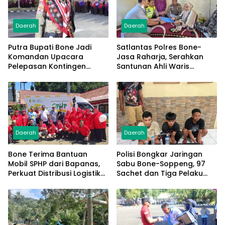
Daerah
Daerah
Putra Bupati Bone Jadi
Satlantas Polres Bone-
Komandan Upacara
Jasa Raharja, Serahkan
Pelepasan Kontingen
Santunan Ahli Waris
Jambore Nasional XII 2026
Korban Lakalantas Terima
Rp50 Juta
Daerah
Daerah
Bone Terima Bantuan
Polisi Bongkar Jaringan
Mobil SPHP dari Bapanas,
Sabu Bone-Soppeng, 97
Perkuat Distribusi Logistik
Sachet dan Tiga Pelaku
Pangan ke Masyarakat
Diamankan