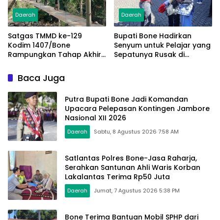
Daerah
Daerah
Satgas TMMD ke-129
Bupati Bone Hadirkan
Kodim 1407/Bone
Senyum untuk Pelajar yang
Rampungkan Tahap Akhir
Sepatunya Rusak di
Jembatan Gantung
Tengah Gerak Jalan
Pattuku, Jaring Pengaman
Kemerdekaan
Baca Juga
Mulai Terpasang
Putra Bupati Bone Jadi Komandan
Upacara Pelepasan Kontingen Jambore
Nasional XII 2026
Daerah
Sabtu, 8 Agustus 2026 7:58 AM
Satlantas Polres Bone-Jasa Raharja,
Serahkan Santunan Ahli Waris Korban
Lakalantas Terima Rp50 Juta
Daerah
Jumat, 7 Agustus 2026 5:38 PM
Bone Terima Bantuan Mobil SPHP dari