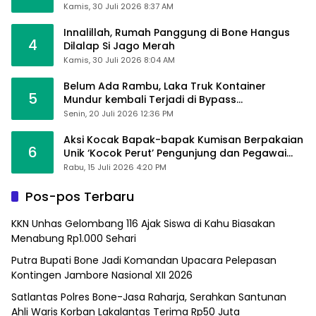
Kamis, 30 Juli 2026 8:37 AM
Innalillah, Rumah Panggung di Bone Hangus
4
Dilalap Si Jago Merah
Kamis, 30 Juli 2026 8:04 AM
Belum Ada Rambu, Laka Truk Kontainer
5
Mundur kembali Terjadi di Bypass
Sumpallabbu
Senin, 20 Juli 2026 12:36 PM
Aksi Kocak Bapak-bapak Kumisan Berpakaian
6
Unik ‘Kocok Perut’ Pengunjung dan Pegawai
Alfamart, Ngaku Aktifkan Layar Sentuh Atm
Rabu, 15 Juli 2026 4:20 PM
Pos-pos Terbaru
KKN Unhas Gelombang 116 Ajak Siswa di Kahu Biasakan
Menabung Rp1.000 Sehari
Putra Bupati Bone Jadi Komandan Upacara Pelepasan
Kontingen Jambore Nasional XII 2026
Satlantas Polres Bone-Jasa Raharja, Serahkan Santunan
Ahli Waris Korban Lakalantas Terima Rp50 Juta