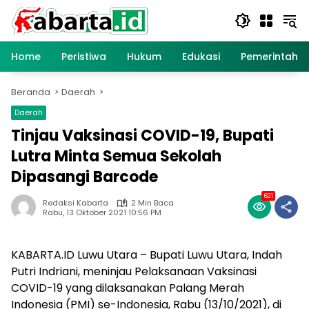
Langsung
ke
konten
Home
Peristiwa
Hukum
Edukasi
Pemerintaha
Beranda
Daerah
Daerah
Tinjau Vaksinasi COVID-19, Bupati
Lutra Minta Semua Sekolah
Dipasangi Barcode
621
Redaksi Kabarta
2 Min Baca
Rabu, 13 Oktober 2021 10:56 PM
KABARTA.ID Luwu Utara – Bupati Luwu Utara, Indah
Putri Indriani, meninjau Pelaksanaan Vaksinasi
COVID-19 yang dilaksanakan Palang Merah
Indonesia (PMI) se-Indonesia, Rabu (13/10/2021), di