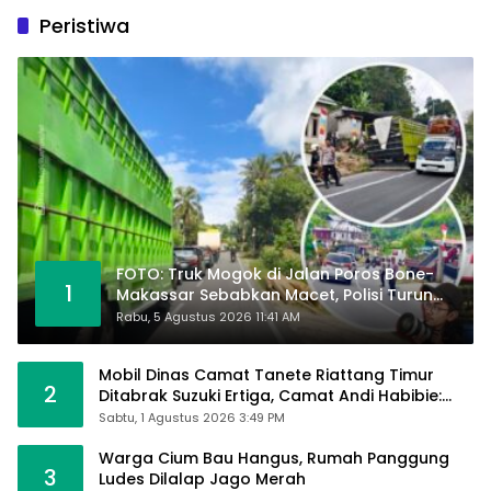
Peristiwa
FOTO: Truk Mogok di Jalan Poros Bone-
1
Makassar Sebabkan Macet, Polisi Turun
Tangan
Rabu, 5 Agustus 2026 11:41 AM
Mobil Dinas Camat Tanete Riattang Timur
2
Ditabrak Suzuki Ertiga, Camat Andi Habibie:
Alhamdulillah Saya Baik-Baik Saja
Sabtu, 1 Agustus 2026 3:49 PM
Warga Cium Bau Hangus, Rumah Panggung
3
Ludes Dilalap Jago Merah