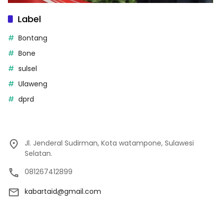
Label
Bontang
Bone
sulsel
Ulaweng
dprd
Jl. Jenderal Sudirman, Kota watampone, Sulawesi
Selatan.
081267412899
kabartaid@gmail.com