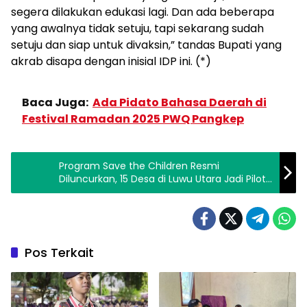
segera dilakukan edukasi lagi. Dan ada beberapa
yang awalnya tidak setuju, tapi sekarang sudah
setuju dan siap untuk divaksin,” tandas Bupati yang
akrab disapa dengan inisial IDP ini. (*)
Baca Juga:
Ada Pidato Bahasa Daerah di
Festival Ramadan 2025 PWQ Pangkep
Program Save the Children Resmi
Diluncurkan, 15 Desa di Luwu Utara Jadi Pilot
Project
Pos Terkait