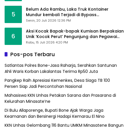
Belum Ada Rambu, Laka Truk Kontainer
5
Mundur kembali Terjadi di Bypass
Sumpallabbu
Senin, 20 Juli 2026 12:36 PM
Aksi Kocak Bapak-bapak Kumisan Berpakaian
6
Unik ‘Kocok Perut’ Pengunjung dan Pegawai
Alfamart, Ngaku Aktifkan Layar Sentuh Atm
Rabu, 15 Juli 2026 4:20 PM
Pos-pos Terbaru
Satlantas Polres Bone-Jasa Raharja, Serahkan Santunan
Ahli Waris Korban Lakalantas Terima Rp50 Juta
Pangkep Raih Apresiasi Kemenkes, Desa Siaga TB 100
Persen Siap Jadi Percontohan Nasional
Mahasiswa KKN Unhas Petakan Sarana dan Prasarana di
Kelurahan Minasate’ne
Di Bulu Allaporenge, Bupati Bone Ajak Warga Jaga
Keamanan dan Bersinergi Hadapi Kemarau El Nino
KKN Unhas Gelombang 116 Bantu UMKM Minasatene Bangun