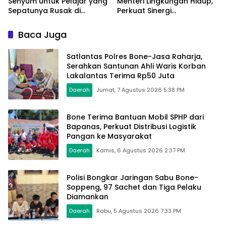
Senyum untuk Pelajar yang
Menteri Lingkungan Hidup,
Sepatunya Rusak di
Perkuat Sinergi
Tengah Gerak Jalan
Pengelolaan Sampah
Kemerdekaan
Modern
Baca Juga
Satlantas Polres Bone-Jasa Raharja,
Serahkan Santunan Ahli Waris Korban
Lakalantas Terima Rp50 Juta
Daerah
Jumat, 7 Agustus 2026 5:38 PM
Bone Terima Bantuan Mobil SPHP dari
Bapanas, Perkuat Distribusi Logistik
Pangan ke Masyarakat
Daerah
Kamis, 6 Agustus 2026 2:37 PM
Polisi Bongkar Jaringan Sabu Bone-
Soppeng, 97 Sachet dan Tiga Pelaku
Diamankan
Daerah
Rabu, 5 Agustus 2026 7:33 PM