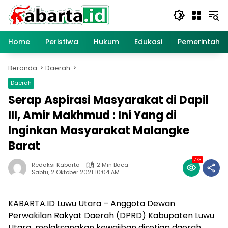
Langsung
ke
konten
Home
Peristiwa
Hukum
Edukasi
Pemerintaha
Beranda
Daerah
Daerah
Serap Aspirasi Masyarakat di Dapil
III, Amir Makhmud : Ini Yang di
Inginkan Masyarakat Malangke
Barat
773
Redaksi Kabarta
2 Min Baca
Sabtu, 2 Oktober 2021 10:04 AM
KABARTA.ID Luwu Utara – Anggota Dewan
Perwakilan Rakyat Daerah (DPRD) Kabupaten Luwu
Utara melaksanakan kewajiban disetiap daerah