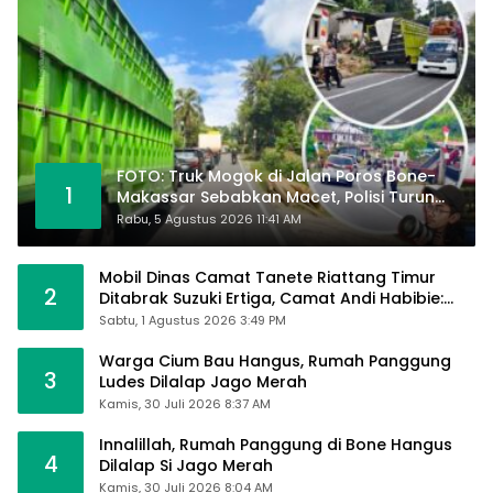
FOTO: Truk Mogok di Jalan Poros Bone-
1
Makassar Sebabkan Macet, Polisi Turun
Tangan
Rabu, 5 Agustus 2026 11:41 AM
Mobil Dinas Camat Tanete Riattang Timur
2
Ditabrak Suzuki Ertiga, Camat Andi Habibie:
Alhamdulillah Saya Baik-Baik Saja
Sabtu, 1 Agustus 2026 3:49 PM
Warga Cium Bau Hangus, Rumah Panggung
3
Ludes Dilalap Jago Merah
Kamis, 30 Juli 2026 8:37 AM
Innalillah, Rumah Panggung di Bone Hangus
4
Dilalap Si Jago Merah
Kamis, 30 Juli 2026 8:04 AM