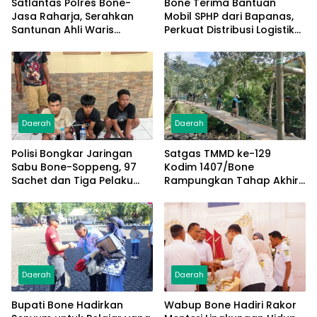
Satlantas Polres Bone-
Bone Terima Bantuan
Jasa Raharja, Serahkan
Mobil SPHP dari Bapanas,
Santunan Ahli Waris
Perkuat Distribusi Logistik
Korban Lakalantas Terima
Pangan ke Masyarakat
Rp50 Juta
Daerah
Daerah
Polisi Bongkar Jaringan
Satgas TMMD ke-129
Sabu Bone-Soppeng, 97
Kodim 1407/Bone
Sachet dan Tiga Pelaku
Rampungkan Tahap Akhir
Diamankan
Jembatan Gantung
Pattuku, Jaring Pengaman
Mulai Terpasang
Daerah
Daerah
Bupati Bone Hadirkan
Wabup Bone Hadiri Rakor