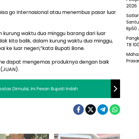
2026
isa go Internasional atau menembus pasar luar
Satla
Santu
Rp50 
m kurung waktu dua minggu barang dari luar
Pangk
idak kita balik, dalam kurung waktu dua minggu,
TB 10
 ke luar negeri,”kata Bupati Bone.
Mahas
Prasa
one dapat mengemas produknya dengan baik
.(JUAN).
tas Dimulai, Ini Pesan Bupati Indah