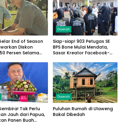
Daerah
 Gelar End of Season
Siap-siap! 903 Petugas SE
awarkan Diskon
BPS Bone Mulai Mendata,
 50 Persen Selama
Sasar Kreator Facebook-
iburan
Penjual Online
h
Daerah
embira! Tak Perlu
Puluhan Rumah di Ulaweng
san Jauh dari Papua,
Bakal Dibedah
kan Panen Buah