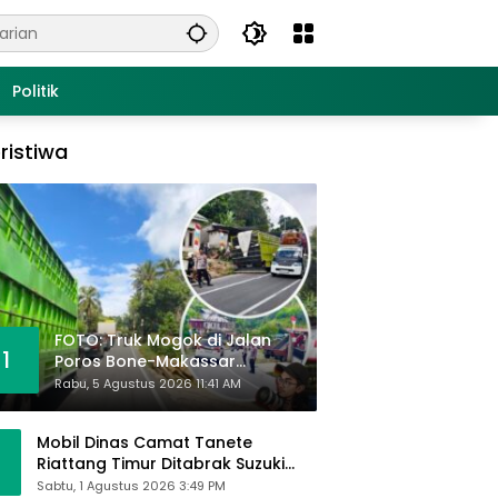
Politik
ristiwa
FOTO: Truk Mogok di Jalan
1
Poros Bone-Makassar
Sebabkan Macet, Polisi Turun
Rabu, 5 Agustus 2026 11:41 AM
Tangan
Mobil Dinas Camat Tanete
Riattang Timur Ditabrak Suzuki
Ertiga, Camat Andi Habibie:
Sabtu, 1 Agustus 2026 3:49 PM