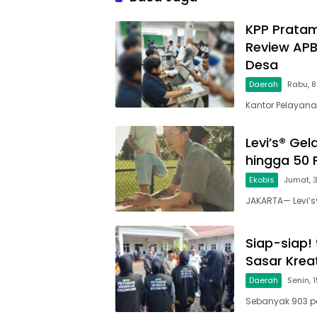
KPP Prata
Review APB
Desa
Daerah
Rabu, 8
Kantor Pelayan
Levi’s® Ge
hingga 50 
Ekobis
Jumat, 3
JAKARTA— Levi’
Siap-siap!
Sasar Krea
Daerah
Senin, 
Sebanyak 903 p