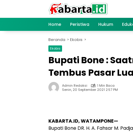
Langsung
ke
konten
Home
Peristiwa
Hukum
Eduk
Beranda
Ekobis
Ekobis
Bupati Bone : Saa
Tembus Pasar Lua
Admin Redaksi
1 Min Baca
Senin, 20 September 2021 2:57 PM
KABARTA.ID, WATAMPONE—
Bupati Bone DR. H. A. Fahsar M. Pad