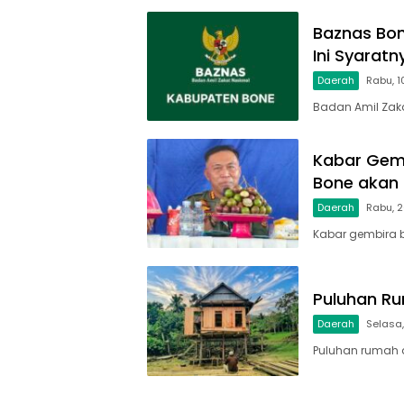
Baznas Bon
Ini Syaratn
Daerah
Rabu, 1
Badan Amil Zaka
Kabar Gemb
Bone akan
Daerah
Rabu, 2
Kabar gembira 
Puluhan Ru
Daerah
Selasa,
Puluhan rumah 