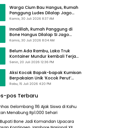
Alhamdulillah Saya Baik-Baik Saja
Warga Cium Bau Hangus, Rumah
Panggung Ludes Dilalap Jago
Merah
Kamis, 30 Juli 2026 8:37 AM
Innalillah, Rumah Panggung di
Bone Hangus Dilalap Si Jago
Merah
Kamis, 30 Juli 2026 8:04 AM
Belum Ada Rambu, Laka Truk
Kontainer Mundur kembali Terjadi
di Bypass Sumpallabbu
Senin, 20 Juli 2026 12:36 PM
Aksi Kocak Bapak-bapak Kumisan
Berpakaian Unik ‘Kocok Perut’
Pengunjung dan Pegawai
Rabu, 15 Juli 2026 4:20 PM
Alfamart, Ngaku Aktifkan Layar
Sentuh Atm
s-pos Terbaru
nhas Gelombang 116 Ajak Siswa di Kahu
kan Menabung Rp1.000 Sehari
 Bupati Bone Jadi Komandan Upacara
asan Kontingen Jambore Nasional XII