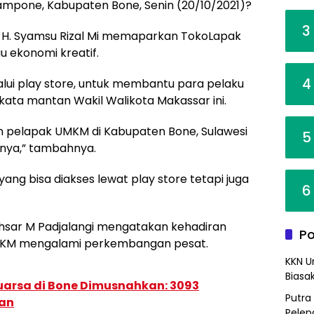
ampone, Kabupaten Bone, Senin (20/10/2021)?
3
 H. Syamsu Rizal Mi memaparkan TokoLapak
u ekonomi kreatif.
4
alui play store, untuk membantu para pelaku
ata mantan Wakil Walikota Makassar ini.
 pelapak UMKM di Kabupaten Bone, Sulawesi
5
nya,” tambahnya.
ang bisa diakses lewat play store tetapi juga
6
ahsar M Padjalangi mengatakan kehadiran
Po
MKM mengalami perkembangan pesat.
KKN U
Biasa
uarsa di Bone Dimusnahkan: 3093
Putra
gan
Pelep