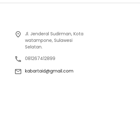
Jl. Jenderal Sudirman, Kota
watampone, Sulawesi
Selatan.
081267412899
kabartaid@gmail.com