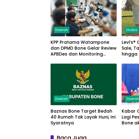
Daerah
Ekobis
KPP Pratama Watampone
Levi’s®
dan DPMD Bone Gelar Review
Sale, T
APBDes dan Monitoring
hingga
Evaluasi Pajak Dana Desa
Musim L
Daerah
Daera
Baznas Bone Target Bedah
Kabar G
40 Rumah Tak Layak Huni, Ini
Lagi Pe
Syaratnya
Bone a
Matoa
Baca Juga