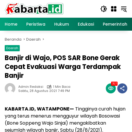
Langsung
ke
konten
Home
Peristiwa
Hukum
Edukasi
Pemerintaha
Beranda
Daerah
Daerah
Banjir di Wajo, POS SAR Bone Gerak
Cepat Evakuasi Warga Terdampak
Banjir
707
Admin Redaksi
1 Min Baca
Sabtu, 28 Agustus 2021 7:49 PM
KABARTA.ID, WATAMPONE—
Tingginya curah hujan
yang terus menerus mengguyur wilayah Bosowasi
(Bone Soppeng Wajo Sinjai) mengakibatkan
sejumlah wilayah banjir, Sabtu (28/8/2021).