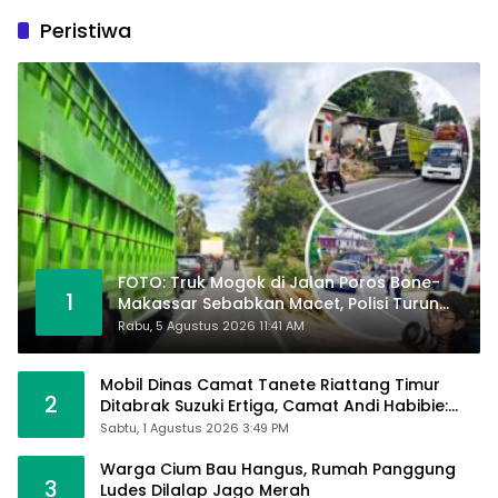
Peristiwa
FOTO: Truk Mogok di Jalan Poros Bone-
1
Makassar Sebabkan Macet, Polisi Turun
Tangan
Rabu, 5 Agustus 2026 11:41 AM
Mobil Dinas Camat Tanete Riattang Timur
2
Ditabrak Suzuki Ertiga, Camat Andi Habibie:
Alhamdulillah Saya Baik-Baik Saja
Sabtu, 1 Agustus 2026 3:49 PM
Warga Cium Bau Hangus, Rumah Panggung
3
Ludes Dilalap Jago Merah