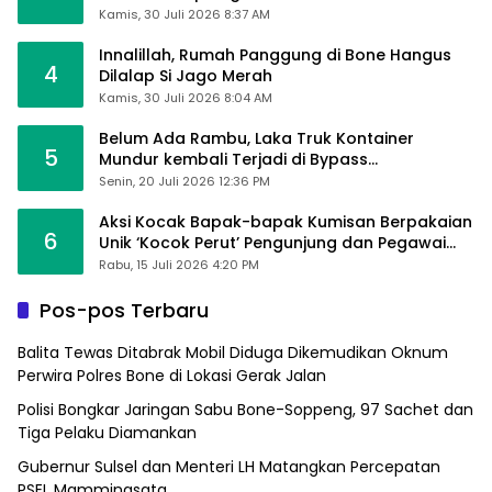
Kamis, 30 Juli 2026 8:37 AM
Innalillah, Rumah Panggung di Bone Hangus
4
Dilalap Si Jago Merah
Kamis, 30 Juli 2026 8:04 AM
Belum Ada Rambu, Laka Truk Kontainer
5
Mundur kembali Terjadi di Bypass
Sumpallabbu
Senin, 20 Juli 2026 12:36 PM
Aksi Kocak Bapak-bapak Kumisan Berpakaian
6
Unik ‘Kocok Perut’ Pengunjung dan Pegawai
Alfamart, Ngaku Aktifkan Layar Sentuh Atm
Rabu, 15 Juli 2026 4:20 PM
Pos-pos Terbaru
Balita Tewas Ditabrak Mobil Diduga Dikemudikan Oknum
Perwira Polres Bone di Lokasi Gerak Jalan
Polisi Bongkar Jaringan Sabu Bone-Soppeng, 97 Sachet dan
Tiga Pelaku Diamankan
Gubernur Sulsel dan Menteri LH Matangkan Percepatan
PSEL Mamminasata