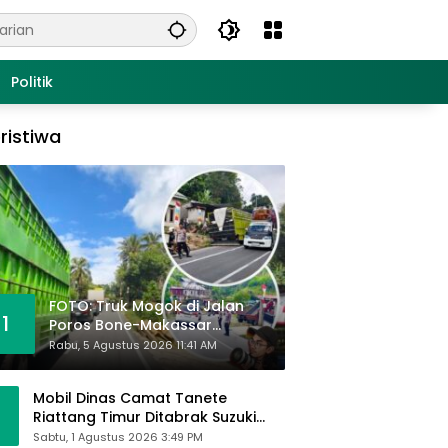
Politik
ristiwa
FOTO: Truk Mogok di Jalan
1
Poros Bone-Makassar
Sebabkan Macet, Polisi Turun
Rabu, 5 Agustus 2026 11:41 AM
Tangan
Mobil Dinas Camat Tanete
Riattang Timur Ditabrak Suzuki
Ertiga, Camat Andi Habibie:
Sabtu, 1 Agustus 2026 3:49 PM