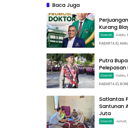
Baca Juga
Perjuangan
Kurang Bia
Daerah
Sabtu, 
KABARTA.ID, MAK
Putra Bupa
Pelepasan 
Daerah
Sabtu, 
KABARTA.ID, BON
Satlantas 
Santunan A
Juta
Daerah
Jumat,