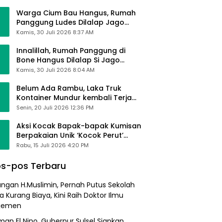
Alhamdulillah Saya Baik-Baik Saja
Warga Cium Bau Hangus, Rumah
Panggung Ludes Dilalap Jago
Merah
Kamis, 30 Juli 2026 8:37 AM
Innalillah, Rumah Panggung di
Bone Hangus Dilalap Si Jago
Merah
Kamis, 30 Juli 2026 8:04 AM
Belum Ada Rambu, Laka Truk
Kontainer Mundur kembali Terjadi
di Bypass Sumpallabbu
Senin, 20 Juli 2026 12:36 PM
Aksi Kocak Bapak-bapak Kumisan
Berpakaian Unik ‘Kocok Perut’
Pengunjung dan Pegawai
Rabu, 15 Juli 2026 4:20 PM
Alfamart, Ngaku Aktifkan Layar
Sentuh Atm
s-pos Terbaru
angan H.Muslimin, Pernah Putus Sekolah
a Kurang Biaya, Kini Raih Doktor Ilmu
jemen
an El Nino, Gubernur Sulsel Siapkan