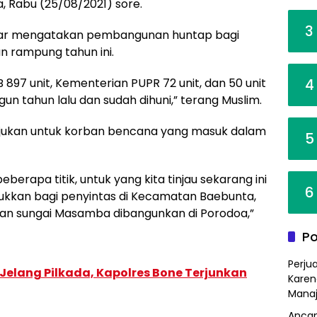
, Rabu (25/08/2021) sore.
3
tar mengatakan pembangunan huntap bagi
n rampung tahun ini.
4
B 897 unit, Kementerian PUPR 72 unit, dan 50 unit
n tahun lalu dan sudah dihuni,” terang Muslim.
ujukan untuk korban bencana yang masuk dalam
5
erapa titik, untuk yang kita tinjau sekarang ini
6
kkan bagi penyintas di Kecamatan Baebunta,
ran sungai Masamba dibangunkan di Porodoa,”
Po
Perju
elang Pilkada, Kapolres Bone Terjunkan
Karen
Mana
Ancam