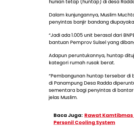
hunian tetap (huntap) di desa Radda
Dalam kunjungannya, Muslim Much
penyintas banjir bandang diupayaka
“Jadi ada 1.005 unit berasal dari BNP
bantuan Pemprov Sulsel yang dibangu
Adapun peruntukannya, huntap dit
kategori rumah rusak berat.
“Pembangunan huntap tersebar di beb
di Panampung Desa Radda diperuntu
sementara bagi penyintas di banta
jelas Muslim.
Baca Juga:
Rawat Kamtibmas J
Personil Cooling System