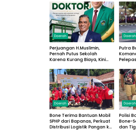
Daerah
Daera
Perjuangan H.Muslimin,
Putra B
Pernah Putus Sekolah
Koman
Karena Kurang Biaya, Kini
Pelepa
Raih Doktor Ilmu Manajemen
Jambore
Daerah
Daera
Bone Terima Bantuan Mobil
Polisi 
SPHP dari Bapanas, Perkuat
Bone-S
Distribusi Logistik Pangan ke
dan Ti
Masyarakat