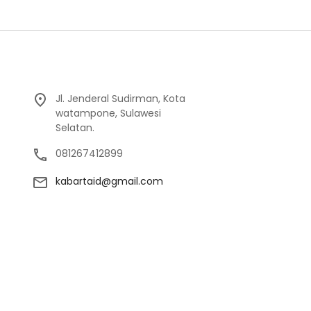
Jl. Jenderal Sudirman, Kota
watampone, Sulawesi
Selatan.
081267412899
kabartaid@gmail.com