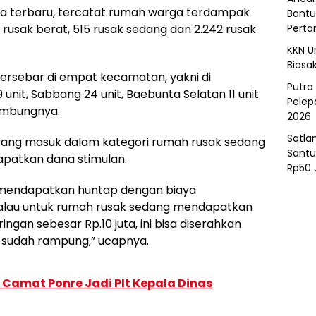
ata terbaru, tercatat rumah warga terdampak
Bantu
Perta
05 rusak berat, 515 rusak sedang dan 2.242 rusak
KKN U
Biasa
tersebar di empat kecamatan, yakni di
Putra
it, Sabbang 24 unit, Baebunta Selatan 11 unit
Pelep
ambungnya.
2026
Satla
ang masuk dalam kategori rumah rusak sedang
Santu
patkan dana stimulan.
Rp50 
t mendapatkan huntap dengan biaya
kalau untuk rumah rusak sedang mendapatkan
ringan sebesar Rp.10 juta, ini bisa diserahkan
 sudah rampung,” ucapnya.
 Camat Ponre Jadi Plt Kepala Dinas