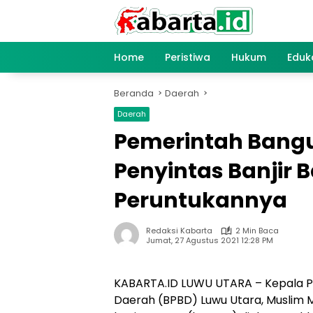
Langsung
ke
konten
Home
Peristiwa
Hukum
Eduk
Beranda
Daerah
Daerah
Pemerintah Bangu
Penyintas Banjir 
Peruntukannya
Redaksi Kabarta
2 Min Baca
Jumat, 27 Agustus 2021 12:28 PM
KABARTA.ID LUWU UTARA – Kepala 
Daerah (BPBD) Luwu Utara, Muslim