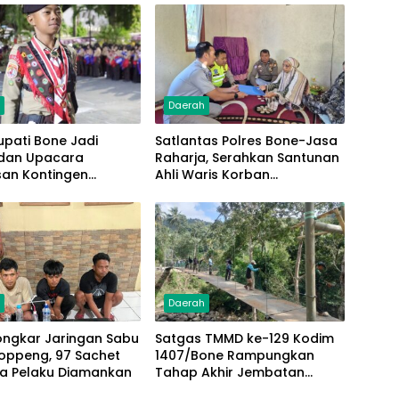
h
Daerah
upati Bone Jadi
Satlantas Polres Bone-Jasa
dan Upacara
Raharja, Serahkan Santunan
san Kontingen
Ahli Waris Korban
 Nasional XII 2026
Lakalantas Terima Rp50
Juta
h
Daerah
Bongkar Jaringan Sabu
Satgas TMMD ke-129 Kodim
oppeng, 97 Sachet
1407/Bone Rampungkan
ga Pelaku Diamankan
Tahap Akhir Jembatan
Gantung Pattuku, Jaring