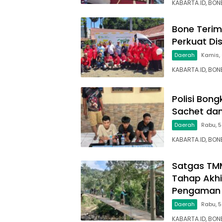
KABARTA.ID, BONE
Bone Terim
Perkuat Di
Daerah
Kamis,
KABARTA.ID, BO
Polisi Bon
Sachet dan
Daerah
Rabu, 5
KABARTA.ID, BON
Satgas TM
Tahap Akhi
Pengaman 
Daerah
Rabu, 
KABARTA.ID, BO