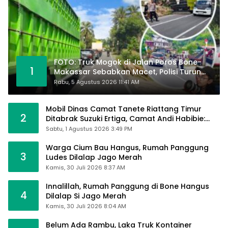
FOTO: Truk Mogok di Jalan Poros Bone-
1
Makassar Sebabkan Macet, Polisi Turun
Tangan
Rabu, 5 Agustus 2026 11:41 AM
Mobil Dinas Camat Tanete Riattang Timur
2
Ditabrak Suzuki Ertiga, Camat Andi Habibie:
Alhamdulillah Saya Baik-Baik Saja
Sabtu, 1 Agustus 2026 3:49 PM
Warga Cium Bau Hangus, Rumah Panggung
3
Ludes Dilalap Jago Merah
Kamis, 30 Juli 2026 8:37 AM
Innalillah, Rumah Panggung di Bone Hangus
4
Dilalap Si Jago Merah
Kamis, 30 Juli 2026 8:04 AM
Belum Ada Rambu, Laka Truk Kontainer