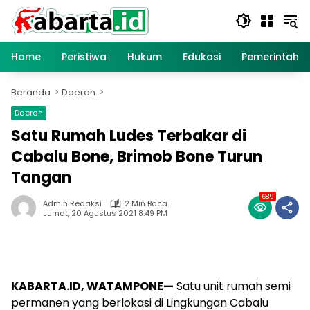
Langsung
ke
konten
Home
Peristiwa
Hukum
Edukasi
Pemerintaha
Beranda
Daerah
Daerah
Satu Rumah Ludes Terbakar di
Cabalu Bone, Brimob Bone Turun
Tangan
689
Admin Redaksi
2 Min Baca
Jumat, 20 Agustus 2021 8:49 PM
KABARTA.ID, WATAMPONE—
Satu unit rumah semi
permanen yang berlokasi di Lingkungan Cabalu