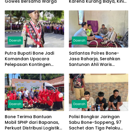
Gowes Bersama Warga
Karena Kurang Biaya, Kini
Raih Doktor Ilmu
Manajemen
Daerah
Daerah
Putra Bupati Bone Jadi
Satlantas Polres Bone-
Komandan Upacara
Jasa Raharja, Serahkan
Pelepasan Kontingen
Santunan Ahli Waris
Jambore Nasional XII 2026
Korban Lakalantas Terima
Rp50 Juta
Daerah
Daerah
Bone Terima Bantuan
Polisi Bongkar Jaringan
Mobil SPHP dari Bapanas,
Sabu Bone-Soppeng, 97
Perkuat Distribusi Logistik
Sachet dan Tiga Pelaku