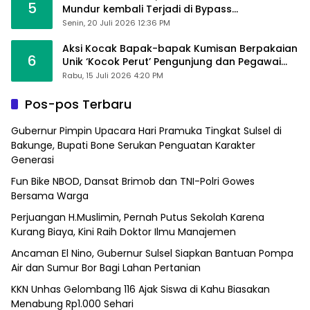
5
Mundur kembali Terjadi di Bypass
Sumpallabbu
Senin, 20 Juli 2026 12:36 PM
Aksi Kocak Bapak-bapak Kumisan Berpakaian
6
Unik ‘Kocok Perut’ Pengunjung dan Pegawai
Alfamart, Ngaku Aktifkan Layar Sentuh Atm
Rabu, 15 Juli 2026 4:20 PM
Pos-pos Terbaru
Gubernur Pimpin Upacara Hari Pramuka Tingkat Sulsel di
Bakunge, Bupati Bone Serukan Penguatan Karakter
Generasi
Fun Bike NBOD, Dansat Brimob dan TNI-Polri Gowes
Bersama Warga
Perjuangan H.Muslimin, Pernah Putus Sekolah Karena
Kurang Biaya, Kini Raih Doktor Ilmu Manajemen
Ancaman El Nino, Gubernur Sulsel Siapkan Bantuan Pompa
Air dan Sumur Bor Bagi Lahan Pertanian
KKN Unhas Gelombang 116 Ajak Siswa di Kahu Biasakan
Menabung Rp1.000 Sehari