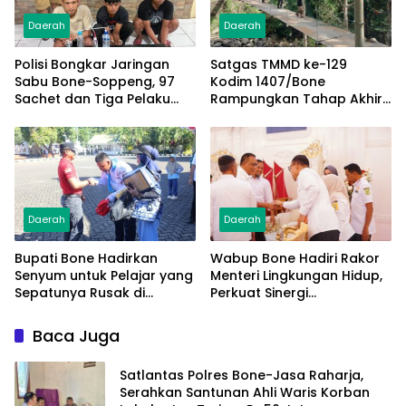
Daerah
Daerah
Polisi Bongkar Jaringan
Satgas TMMD ke-129
Sabu Bone-Soppeng, 97
Kodim 1407/Bone
Sachet dan Tiga Pelaku
Rampungkan Tahap Akhir
Diamankan
Jembatan Gantung
Pattuku, Jaring Pengaman
Mulai Terpasang
Daerah
Daerah
Bupati Bone Hadirkan
Wabup Bone Hadiri Rakor
Senyum untuk Pelajar yang
Menteri Lingkungan Hidup,
Sepatunya Rusak di
Perkuat Sinergi
Tengah Gerak Jalan
Pengelolaan Sampah
Kemerdekaan
Modern
Baca Juga
Satlantas Polres Bone-Jasa Raharja,
Serahkan Santunan Ahli Waris Korban