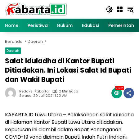
Langsung
ke
konten
Home
Peristiwa
Hukum
Edukasi
Pemerintaha
Beranda
Daerah
Daerah
Salat Iduladha di Kantor Bupati
Ditiadakan. Ini Lokasi Salat Id Bupati
dan Wakil Bupati
2632
Redaksi Kabarta
2 Min Baca
Selasa, 20 Juli 2021 1:20 AM
KABARTA.ID Luwu Utara – Pelaksanaan salat iduladha
di Halaman Kantor Bupati Luwu Utara ditiadakan.
Keputusan ini diambil dalam Rapat Penanganan
COVID-19 yang dipimpin Bupati Indah Putri Indriani,