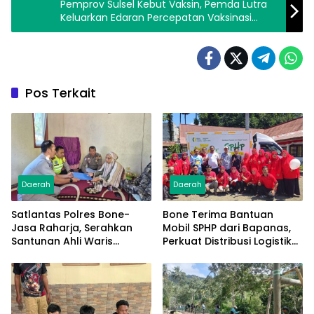
Pemprov Sulsel Kebut Vaksin, Pemda Lutra
Keluarkan Edaran Percepatan Vaksinasi
COVID-19
Pos Terkait
Daerah
Daerah
Satlantas Polres Bone-
Bone Terima Bantuan
Jasa Raharja, Serahkan
Mobil SPHP dari Bapanas,
Santunan Ahli Waris
Perkuat Distribusi Logistik
Korban Lakalantas Terima
Pangan ke Masyarakat
Rp50 Juta