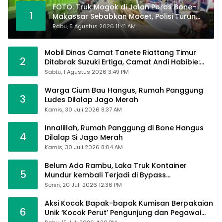
FOTO: Truk Mogok di Jalan Poros Bone-
1
Makassar Sebabkan Macet, Polisi Turun
Tangan
Rabu, 5 Agustus 2026 11:41 AM
Mobil Dinas Camat Tanete Riattang Timur
2
Ditabrak Suzuki Ertiga, Camat Andi Habibie:
Alhamdulillah Saya Baik-Baik Saja
Sabtu, 1 Agustus 2026 3:49 PM
Warga Cium Bau Hangus, Rumah Panggung
3
Ludes Dilalap Jago Merah
Kamis, 30 Juli 2026 8:37 AM
Innalillah, Rumah Panggung di Bone Hangus
4
Dilalap Si Jago Merah
Kamis, 30 Juli 2026 8:04 AM
Belum Ada Rambu, Laka Truk Kontainer
5
Mundur kembali Terjadi di Bypass
Sumpallabbu
Senin, 20 Juli 2026 12:36 PM
Aksi Kocak Bapak-bapak Kumisan Berpakaian
6
Unik ‘Kocok Perut’ Pengunjung dan Pegawai
Alfamart, Ngaku Aktifkan Layar Sentuh Atm