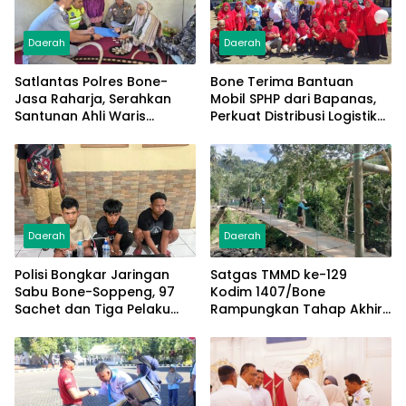
Daerah
Daerah
Satlantas Polres Bone-
Bone Terima Bantuan
Jasa Raharja, Serahkan
Mobil SPHP dari Bapanas,
Santunan Ahli Waris
Perkuat Distribusi Logistik
Korban Lakalantas Terima
Pangan ke Masyarakat
Rp50 Juta
Daerah
Daerah
Polisi Bongkar Jaringan
Satgas TMMD ke-129
Sabu Bone-Soppeng, 97
Kodim 1407/Bone
Sachet dan Tiga Pelaku
Rampungkan Tahap Akhir
Diamankan
Jembatan Gantung
Pattuku, Jaring Pengaman
Mulai Terpasang