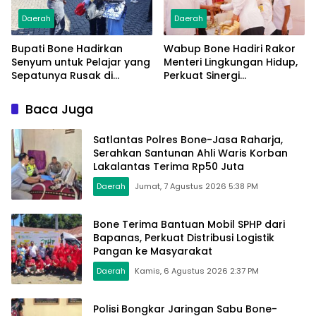
Daerah
Daerah
Bupati Bone Hadirkan
Wabup Bone Hadiri Rakor
Senyum untuk Pelajar yang
Menteri Lingkungan Hidup,
Sepatunya Rusak di
Perkuat Sinergi
Tengah Gerak Jalan
Pengelolaan Sampah
Kemerdekaan
Modern
Baca Juga
Satlantas Polres Bone-Jasa Raharja,
Serahkan Santunan Ahli Waris Korban
Lakalantas Terima Rp50 Juta
Daerah
Jumat, 7 Agustus 2026 5:38 PM
Bone Terima Bantuan Mobil SPHP dari
Bapanas, Perkuat Distribusi Logistik
Pangan ke Masyarakat
Daerah
Kamis, 6 Agustus 2026 2:37 PM
Polisi Bongkar Jaringan Sabu Bone-