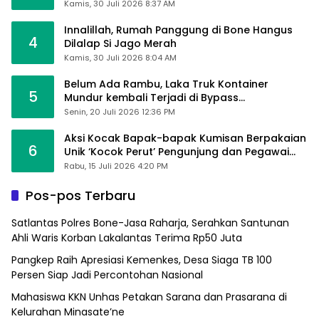
Kamis, 30 Juli 2026 8:37 AM
Innalillah, Rumah Panggung di Bone Hangus
4
Dilalap Si Jago Merah
Kamis, 30 Juli 2026 8:04 AM
Belum Ada Rambu, Laka Truk Kontainer
5
Mundur kembali Terjadi di Bypass
Sumpallabbu
Senin, 20 Juli 2026 12:36 PM
Aksi Kocak Bapak-bapak Kumisan Berpakaian
6
Unik ‘Kocok Perut’ Pengunjung dan Pegawai
Alfamart, Ngaku Aktifkan Layar Sentuh Atm
Rabu, 15 Juli 2026 4:20 PM
Pos-pos Terbaru
Satlantas Polres Bone-Jasa Raharja, Serahkan Santunan
Ahli Waris Korban Lakalantas Terima Rp50 Juta
Pangkep Raih Apresiasi Kemenkes, Desa Siaga TB 100
Persen Siap Jadi Percontohan Nasional
Mahasiswa KKN Unhas Petakan Sarana dan Prasarana di
Kelurahan Minasate’ne