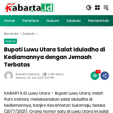
Langsung
ke
konten
Home
Peristiwa
Hukum
Edukasi
Pemerintaha
Beranda
Daerah
Daerah
Bupati Luwu Utara Salat Iduladha di
Kediamannya dengan Jemaah
Terbatas
731
Redaksi Kabarta
2 Min Baca
Selasa, 20 Juli 2021 9:41 PM
KABARTA.ID Luwu Utara – Bupati Luwu Utara, Indah
Putri Indriani, melaksanakan salat iduladha di
kediamannya, Kanjiro Kecamatan Sukamaju, Selasa
(20/7/2021). Orang nomor satu di Luwu Utara ini salat