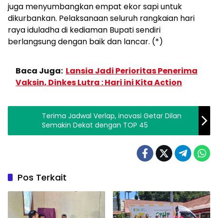
juga menyumbangkan empat ekor sapi untuk
dikurbankan. Pelaksanaan seluruh rangkaian hari
raya iduladha di kediaman Bupati sendiri
berlangsung dengan baik dan lancar. (*)
Baca Juga:
Lansia Jadi Perioritas Penerima
Vaksin, Dinkes Lutra : Hari ini Kita Action
Terima Jadwal Verlap, inovasi Getar Dilan
Semakin Dekat dengan TOP 45
Pos Terkait