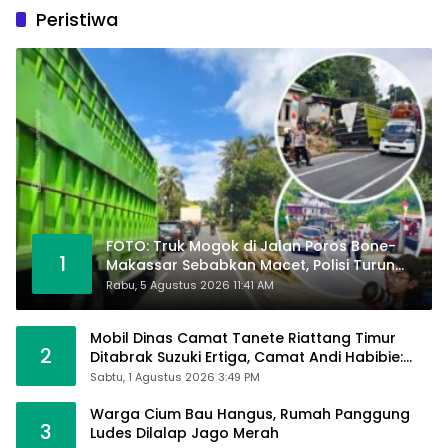
Peristiwa
FOTO: Truk Mogok di Jalan Poros Bone-
1
Makassar Sebabkan Macet, Polisi Turun
Tangan
Rabu, 5 Agustus 2026 11:41 AM
Mobil Dinas Camat Tanete Riattang Timur
2
Ditabrak Suzuki Ertiga, Camat Andi Habibie:
Alhamdulillah Saya Baik-Baik Saja
Sabtu, 1 Agustus 2026 3:49 PM
Warga Cium Bau Hangus, Rumah Panggung
3
Ludes Dilalap Jago Merah