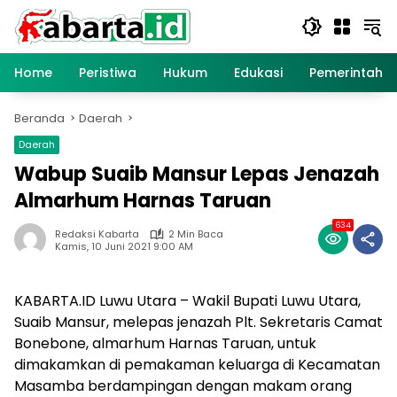
Langsung
ke
konten
Home
Peristiwa
Hukum
Edukasi
Pemerintaha
Beranda
Daerah
Daerah
Wabup Suaib Mansur Lepas Jenazah
Almarhum Harnas Taruan
634
Redaksi Kabarta
2 Min Baca
Kamis, 10 Juni 2021 9:00 AM
KABARTA.ID Luwu Utara – Wakil Bupati Luwu Utara,
Suaib Mansur, melepas jenazah Plt. Sekretaris Camat
Bonebone, almarhum Harnas Taruan, untuk
dimakamkan di pemakaman keluarga di Kecamatan
Masamba berdampingan dengan makam orang