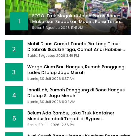
FOTO: Truk Mogok di Jalan Poros Bone-
1
Makassar Sebabkan Macet, Polisi Turun
Tangan
Rabu, 5 Agustus 2026 11:41 AM
Mobil Dinas Camat Tanete Riattang Timur
2
Ditabrak Suzuki Ertiga, Camat Andi Habibie:
Alhamdulillah Saya Baik-Baik Saja
Sabtu, 1 Agustus 2026 3:49 PM
Warga Cium Bau Hangus, Rumah Panggung
3
Ludes Dilalap Jago Merah
Kamis, 30 Juli 2026 8:37 AM
Innalillah, Rumah Panggung di Bone Hangus
4
Dilalap Si Jago Merah
Kamis, 30 Juli 2026 8:04 AM
Belum Ada Rambu, Laka Truk Kontainer
5
Mundur kembali Terjadi di Bypass
Sumpallabbu
Senin, 20 Juli 2026 12:36 PM
Aksi Kocak Bapak-bapak Kumisan Berpakaian