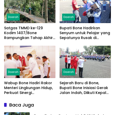
Daerah
Daerah
Satgas TMMD ke-129
Bupati Bone Hadirkan
Kodim 1407/Bone
Senyum untuk Pelajar yang
Rampungkan Tahap Akhir
Sepatunya Rusak di
Jembatan Gantung
Tengah Gerak Jalan
Pattuku, Jaring Pengaman
Kemerdekaan
Mulai Terpasang
Daerah
Daerah
Wabup Bone Hadiri Rakor
Sejarah Baru di Bone,
Menteri Lingkungan Hidup,
Bupati Bone Inisiasi Gerak
Perkuat Sinergi
Jalan Indah, Diikuti Kepala
Pengelolaan Sampah
Dinas Hingga Camat se-
Modern
Kabupaten
Baca Juga