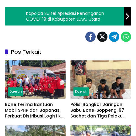
Kapolda Sulsel Apresiasi Penanganan
COVID-19 di Kabupaten Luwu Utara
Pos Terkait
Daerah
Daerah
Bone Terima Bantuan
Polisi Bongkar Jaringan
Mobil SPHP dari Bapanas,
Sabu Bone-Soppeng, 97
Perkuat Distribusi Logistik
Sachet dan Tiga Pelaku
Pangan ke Masyarakat
Diamankan