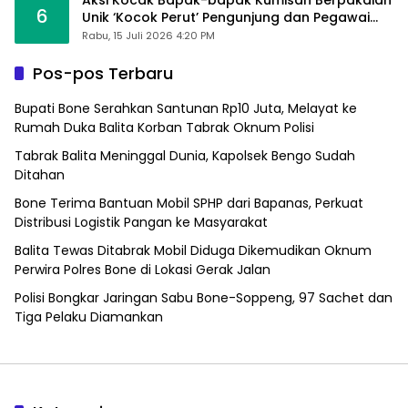
6
Unik ‘Kocok Perut’ Pengunjung dan Pegawai
Alfamart, Ngaku Aktifkan Layar Sentuh Atm
Rabu, 15 Juli 2026 4:20 PM
Pos-pos Terbaru
Bupati Bone Serahkan Santunan Rp10 Juta, Melayat ke
Rumah Duka Balita Korban Tabrak Oknum Polisi
Tabrak Balita Meninggal Dunia, Kapolsek Bengo Sudah
Ditahan
Bone Terima Bantuan Mobil SPHP dari Bapanas, Perkuat
Distribusi Logistik Pangan ke Masyarakat
Balita Tewas Ditabrak Mobil Diduga Dikemudikan Oknum
Perwira Polres Bone di Lokasi Gerak Jalan
Polisi Bongkar Jaringan Sabu Bone-Soppeng, 97 Sachet dan
Tiga Pelaku Diamankan