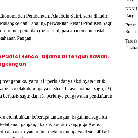
KKN U
Bangun
 Ekonomi dan Pembangan, Alauddin Sukri, serta dihadiri
 Malangke dan Tanalili), perwakilan Petani Produsen Sagu
Bupati
ilmu rumpun pertanian (agronomi, pascapanen dan sosial
Rumah 
etahanan Pangan.
Tabrak
Ditaha
 Padi di Bengo, Dijamu Di Tengah Sawah,
ingkungan
 mengemuka, yaitu: (1) perlu adanya aksi nyata untuk
aligus melakukan upaya ekstensifikasi tanaman sagu; (2)
a berbasis sagu; dan (3) perlunya pengawalan pendaftaran
k merembukkan beberapa tantangan, bagaimna sagu itu
ketahanan pangan,” kata Alauddin yang juga Kadis
erlu ada aksi nyata untuk melakukan upaya ekstensifikasi,