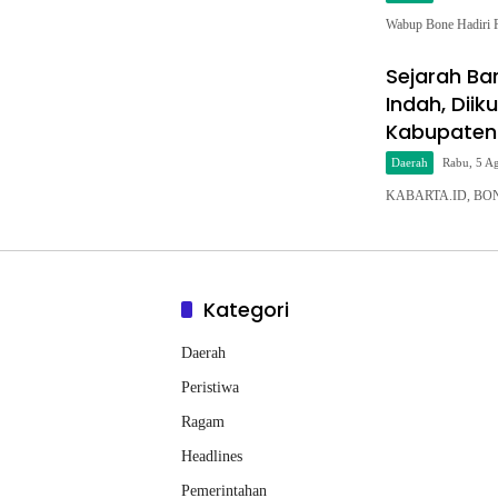
Wabup Bone Hadiri 
Sejarah Bar
Indah, Dii
Kabupaten
Daerah
Rabu, 5 A
KABARTA.ID, BONE
Kategori
Daerah
Peristiwa
Ragam
Headlines
Pemerintahan