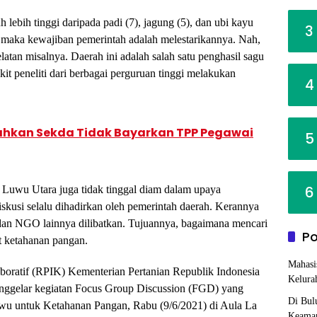
 lebih tinggi daripada padi (7), jagung (5), dan ubi kayu
3
r, maka kewajiban pemerintah adalah melestarikannya. Nah,
tan misalnya. Daerah ini adalah salah satu penghasil sagu
ikit peneliti dari berbagai perguruan tinggi melakukan
4
tahkan Sekda Tidak Bayarkan TPP Pegawai
5
6
Luwu Utara juga tidak tinggal diam dalam upaya
iskusi selalu dihadirkan oleh pemerintah daerah. Kerannya
i dan NGO lainnya dilibatkan. Tujuannya, bagaimana mencari
Po
t ketahanan pangan.
Mahasi
boratif (RPIK) Kementerian Pertanian Republik Indonesia
Kelura
ggelar kegiatan Focus Group Discussion (FGD) yang
Di Bul
uwu untuk Ketahanan Pangan, Rabu (9/6/2021) di Aula La
Keaman