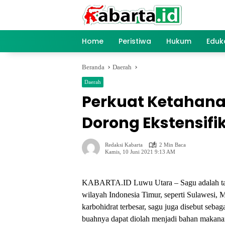
Langsung
ke
konten
Home
Peristiwa
Hukum
Eduk
Beranda
Daerah
Daerah
Perkuat Ketahana
Dorong Ekstensifi
Redaksi Kabarta
2 Min Baca
Kamis, 10 Juni 2021 9:13 AM
KABARTA.ID Luwu Utara – Sagu adalah tana
wilayah Indonesia Timur, seperti Sulawesi, 
karbohidrat terbesar, sagu juga disebut seba
buahnya dapat diolah menjadi bahan makanan