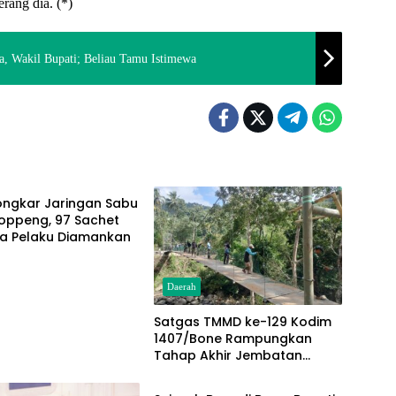
erang dia. (*)
a, Wakil Bupati; Beliau Tamu Istimewa
Bongkar Jaringan Sabu
oppeng, 97 Sachet
ga Pelaku Diamankan
Daerah
Satgas TMMD ke-129 Kodim
1407/Bone Rampungkan
Tahap Akhir Jembatan
Daerah
Gantung Pattuku, Jaring
Pengaman Mulai Terpasang