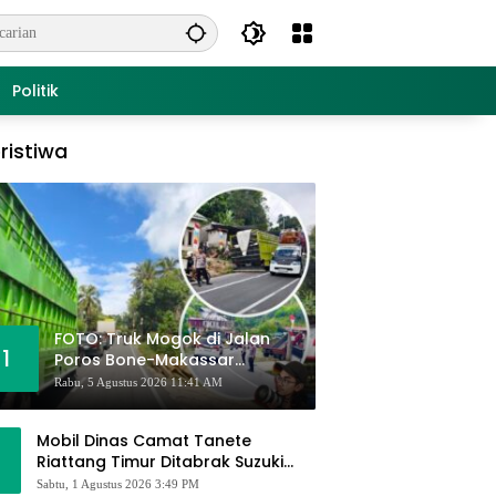
Politik
ristiwa
FOTO: Truk Mogok di Jalan
1
Poros Bone-Makassar
Sebabkan Macet, Polisi Turun
Rabu, 5 Agustus 2026 11:41 AM
Tangan
Mobil Dinas Camat Tanete
Riattang Timur Ditabrak Suzuki
Ertiga, Camat Andi Habibie:
Sabtu, 1 Agustus 2026 3:49 PM