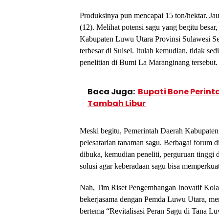
Produksinya pun mencapai 15 ton/hektar. Jauh
(12). Melihat potensi sagu yang begitu besa
Kabupaten Luwu Utara Provinsi Sulawesi Sela
terbesar di Sulsel. Itulah kemudian, tidak sed
penelitian di Bumi La Maranginang tersebut.
Baca Juga:
Bupati Bone Perin
Tambah Libur
Meski begitu, Pemerintah Daerah Kabupaten 
pelesatarian tanaman sagu. Berbagai forum d
dibuka, kemudian peneliti, perguruan tingg
solusi agar keberadaan sagu bisa memperkua
Nah, Tim Riset Pengembangan Inovatif Kola
bekerjasama dengan Pemda Luwu Utara, men
bertema “Revitalisasi Peran Sagu di Tana L