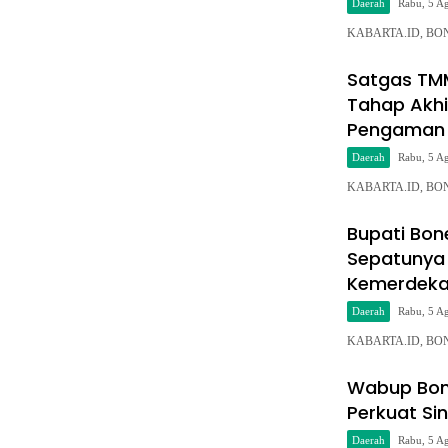
Daerah
Rabu, 5 A
KABARTA.ID, BONE– 
Satgas TM
Tahap Akhi
Pengaman 
Daerah
Rabu, 5 A
KABARTA.ID, BONE—
Bupati Bon
Sepatunya 
Kemerdek
Daerah
Rabu, 5 A
KABARTA.ID, BONE—
Wabup Bone
Perkuat Si
Daerah
Rabu, 5 A