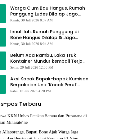
Alhamdulillah Saya Baik-Baik Saja
Warga Cium Bau Hangus, Rumah
Panggung Ludes Dilalap Jago
Merah
Kamis, 30 Juli 2026 8:37 AM
Innalillah, Rumah Panggung di
Bone Hangus Dilalap Si Jago
Merah
Kamis, 30 Juli 2026 8:04 AM
Belum Ada Rambu, Laka Truk
Kontainer Mundur kembali Terjadi
di Bypass Sumpallabbu
Senin, 20 Juli 2026 12:36 PM
Aksi Kocak Bapak-bapak Kumisan
Berpakaian Unik ‘Kocok Perut’
Pengunjung dan Pegawai
Rabu, 15 Juli 2026 4:20 PM
Alfamart, Ngaku Aktifkan Layar
Sentuh Atm
s-pos Terbaru
swa KKN Unhas Petakan Sarana dan Prasarana di
han Minasate’ne
u Allaporenge, Bupati Bone Ajak Warga Jaga
an dan Bersinergi Hadapi Kemarau El Nino