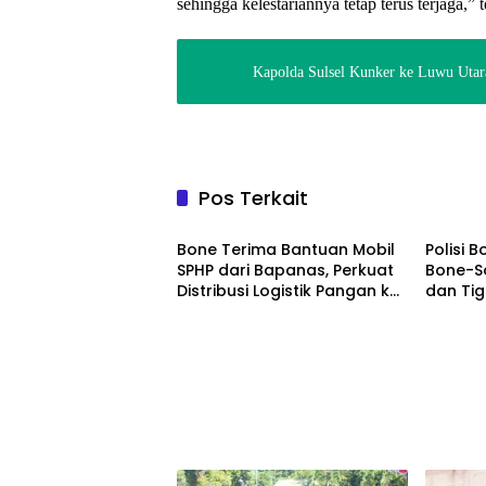
sehingga kelestariannya tetap terus terjaga,” t
Kapolda Sulsel Kunker ke Luwu Utar
Pos Terkait
Daerah
Daerah
Bone Terima Bantuan Mobil
Polisi 
SPHP dari Bapanas, Perkuat
Bone-S
Distribusi Logistik Pangan ke
dan Ti
Masyarakat