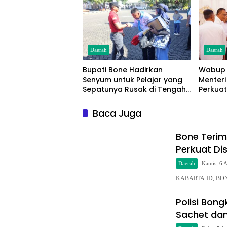
Daerah
Daerah
Bupati Bone Hadirkan
Wabup 
Senyum untuk Pelajar yang
Menteri
Sepatunya Rusak di Tengah
Perkuat
Gerak Jalan Kemerdekaan
Sampa
Baca Juga
Bone Terim
Perkuat Di
Daerah
Kamis, 6 
KABARTA.ID, BONE—
Polisi Bon
Sachet dan