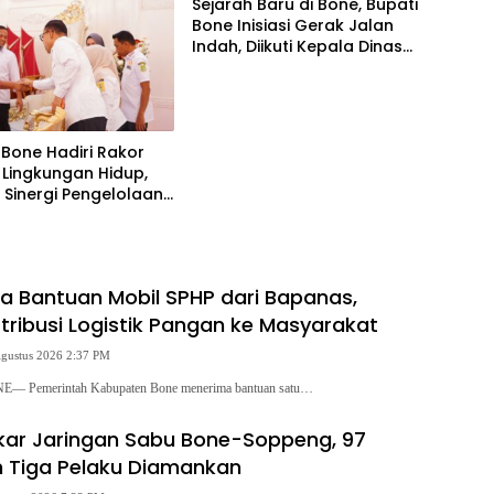
Sejarah Baru di Bone, Bupati
Bone Inisiasi Gerak Jalan
Indah, Diikuti Kepala Dinas
Hingga Camat se-
Kabupaten
Bone Hadiri Rakor
 Lingkungan Hidup,
 Sinergi Pengelolaan
h Modern
a Bantuan Mobil SPHP dari Bapanas,
stribusi Logistik Pangan ke Masyarakat
Agustus 2026 2:37 PM
 Pemerintah Kabupaten Bone menerima bantuan satu…
gkar Jaringan Sabu Bone-Soppeng, 97
 Tiga Pelaku Diamankan