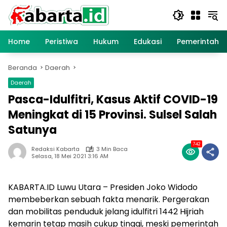
Langsung
ke
konten
Home
Peristiwa
Hukum
Edukasi
Pemerintaha
Beranda
Daerah
Daerah
Pasca-Idulfitri, Kasus Aktif COVID-19
Meningkat di 15 Provinsi. Sulsel Salah
Satunya
742
Redaksi Kabarta
3 Min Baca
Selasa, 18 Mei 2021 3:16 AM
KABARTA.ID Luwu Utara – Presiden Joko Widodo
membeberkan sebuah fakta menarik. Pergerakan
dan mobilitas penduduk jelang idulfitri 1442 Hijriah
kemarin tetap masih cukup tinggi, meski pemerintah