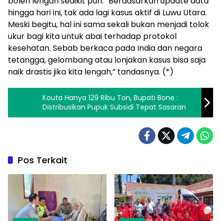
boleh lengah sedikit pun. “Berdasarkan update data
hingga hari ini, tak ada lagi kasus aktif di Luwu Utara.
Meski begitu, hal ini sama sekali bukan menjadi tolok
ukur bagi kita untuk abai terhadap protokol
kesehatan. Sebab berkaca pada India dan negara
tetangga, gelombang atau lonjakan kasus bisa saja
naik drastis jika kita lengah,” tandasnya. (*)
Kouta Hanya 129 Ribu Ton, Bupati Bone :
Distribusikan Pupuk Subsidi Tepat Sasaran
Pos Terkait