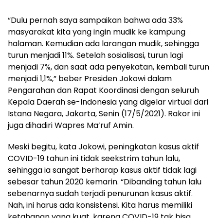
“Dulu pernah saya sampaikan bahwa ada 33%
masyarakat kita yang ingin mudik ke kampung
halaman. Kemudian ada larangan mudik, sehingga
turun menjadi 11%. Setelah sosialisasi, turun lagi
menjadi 7%, dan saat ada penyekatan, kembali turun
menjadi 1,1%,” beber Presiden Jokowi dalam
Pengarahan dan Rapat Koordinasi dengan seluruh
Kepala Daerah se-Indonesia yang digelar virtual dari
Istana Negara, Jakarta, Senin (17/5/2021). Rakor ini
juga dihadiri Wapres Ma’ruf Amin.
Meski begitu, kata Jokowi, peningkatan kasus aktif
COVID-19 tahun ini tidak seekstrim tahun lalu,
sehingga ia sangat berharap kasus aktif tidak lagi
sebesar tahun 2020 kemarin. “Dibanding tahun lalu
sebenarnya sudah terjadi penurunan kasus aktif.
Nah, ini harus ada konsistensi. Kita harus memiliki
ketahanan yang kuat, karena COVID-19 tak bisa