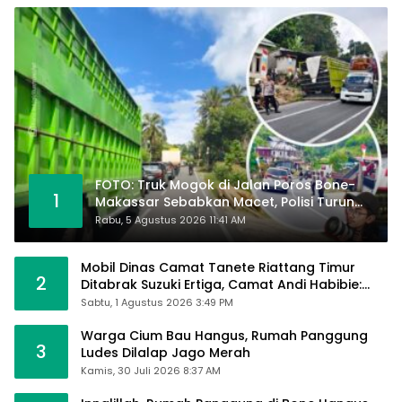
FOTO: Truk Mogok di Jalan Poros Bone-
1
Makassar Sebabkan Macet, Polisi Turun
Tangan
Rabu, 5 Agustus 2026 11:41 AM
Mobil Dinas Camat Tanete Riattang Timur
2
Ditabrak Suzuki Ertiga, Camat Andi Habibie:
Alhamdulillah Saya Baik-Baik Saja
Sabtu, 1 Agustus 2026 3:49 PM
Warga Cium Bau Hangus, Rumah Panggung
3
Ludes Dilalap Jago Merah
Kamis, 30 Juli 2026 8:37 AM