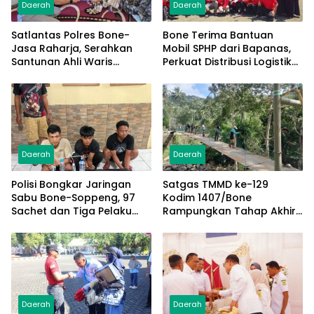
Daerah
Daerah
Satlantas Polres Bone-
Bone Terima Bantuan
Jasa Raharja, Serahkan
Mobil SPHP dari Bapanas,
Santunan Ahli Waris
Perkuat Distribusi Logistik
Korban Lakalantas Terima
Pangan ke Masyarakat
Rp50 Juta
Daerah
Daerah
Polisi Bongkar Jaringan
Satgas TMMD ke-129
Sabu Bone-Soppeng, 97
Kodim 1407/Bone
Sachet dan Tiga Pelaku
Rampungkan Tahap Akhir
Diamankan
Jembatan Gantung
Pattuku, Jaring Pengaman
Mulai Terpasang
Daerah
Daerah