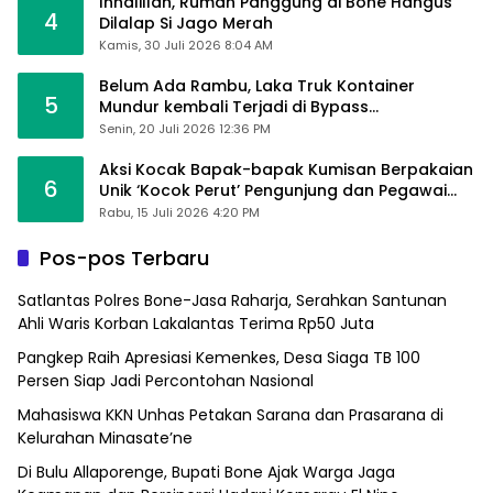
Innalillah, Rumah Panggung di Bone Hangus
4
Dilalap Si Jago Merah
Kamis, 30 Juli 2026 8:04 AM
Belum Ada Rambu, Laka Truk Kontainer
5
Mundur kembali Terjadi di Bypass
Sumpallabbu
Senin, 20 Juli 2026 12:36 PM
Aksi Kocak Bapak-bapak Kumisan Berpakaian
6
Unik ‘Kocok Perut’ Pengunjung dan Pegawai
Alfamart, Ngaku Aktifkan Layar Sentuh Atm
Rabu, 15 Juli 2026 4:20 PM
Pos-pos Terbaru
Satlantas Polres Bone-Jasa Raharja, Serahkan Santunan
Ahli Waris Korban Lakalantas Terima Rp50 Juta
Pangkep Raih Apresiasi Kemenkes, Desa Siaga TB 100
Persen Siap Jadi Percontohan Nasional
Mahasiswa KKN Unhas Petakan Sarana dan Prasarana di
Kelurahan Minasate’ne
Di Bulu Allaporenge, Bupati Bone Ajak Warga Jaga