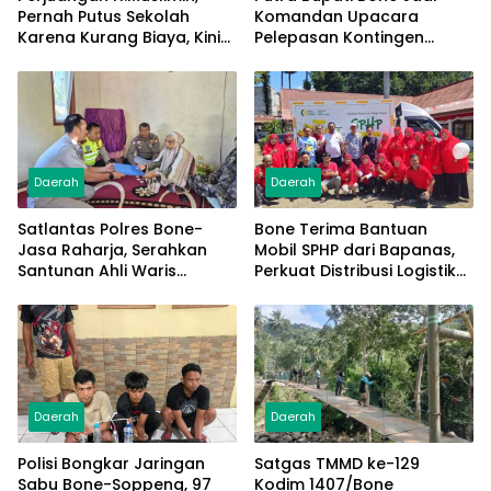
Pernah Putus Sekolah
Komandan Upacara
Karena Kurang Biaya, Kini
Pelepasan Kontingen
Raih Doktor Ilmu
Jambore Nasional XII 2026
Manajemen
Daerah
Daerah
Satlantas Polres Bone-
Bone Terima Bantuan
Jasa Raharja, Serahkan
Mobil SPHP dari Bapanas,
Santunan Ahli Waris
Perkuat Distribusi Logistik
Korban Lakalantas Terima
Pangan ke Masyarakat
Rp50 Juta
Daerah
Daerah
Polisi Bongkar Jaringan
Satgas TMMD ke-129
Sabu Bone-Soppeng, 97
Kodim 1407/Bone