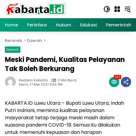
Langsung
ke
konten
Home
Peristiwa
Hukum
Edukasi
Pemerintaha
Beranda
Daerah
Daerah
Meski Pandemi, Kualitas Pelayanan
Tak Boleh Berkurang
633
Redaksi Kabarta
2 Min Baca
Senin, 17 Mei 2021 6:55 PM
KABARTA.ID Luwu Utara – Bupati Luwu Utara, Indah
Putri Indriani, meminta kualitas pelayanan
masyarakat tetap terjaga meski masih dalam
suasana pandemi COVID-19. Semua itu dilakukan
untuk memenuhi kepuasan dan harapan