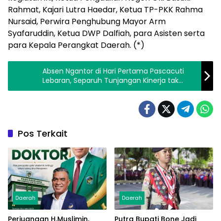
Rahmat, Kajari Lutra Haedar, Ketua TP-PKK Rahma
Nursaid, Perwira Penghubung Mayor Arm
Syafaruddin, Ketua DWP Dalfiah, para Asisten serta
para Kepala Perangkat Daerah. (*)
Absen Ngantor di Hari Pertama Pascacuti
Lebaran, Separuh Tunjangan Kinerja tak
Dibayarkan
Pos Terkait
Daerah
Daerah
Perjuangan H.Muslimin,
Putra Bupati Bone Jadi