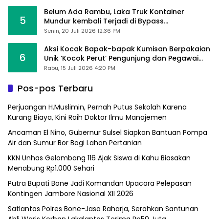
Belum Ada Rambu, Laka Truk Kontainer
5
Mundur kembali Terjadi di Bypass
Sumpallabbu
Senin, 20 Juli 2026 12:36 PM
Aksi Kocak Bapak-bapak Kumisan Berpakaian
6
Unik ‘Kocok Perut’ Pengunjung dan Pegawai
Alfamart, Ngaku Aktifkan Layar Sentuh Atm
Rabu, 15 Juli 2026 4:20 PM
Pos-pos Terbaru
Perjuangan H.Muslimin, Pernah Putus Sekolah Karena
Kurang Biaya, Kini Raih Doktor Ilmu Manajemen
Ancaman El Nino, Gubernur Sulsel Siapkan Bantuan Pompa
Air dan Sumur Bor Bagi Lahan Pertanian
KKN Unhas Gelombang 116 Ajak Siswa di Kahu Biasakan
Menabung Rp1.000 Sehari
Putra Bupati Bone Jadi Komandan Upacara Pelepasan
Kontingen Jambore Nasional XII 2026
Satlantas Polres Bone-Jasa Raharja, Serahkan Santunan
Ahli Waris Korban Lakalantas Terima Rp50 Juta