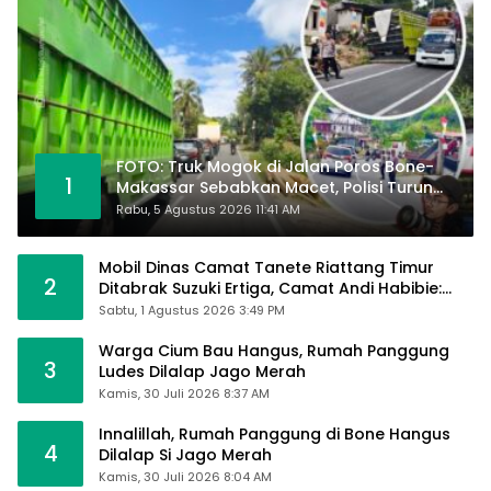
FOTO: Truk Mogok di Jalan Poros Bone-
1
Makassar Sebabkan Macet, Polisi Turun
Tangan
Rabu, 5 Agustus 2026 11:41 AM
Mobil Dinas Camat Tanete Riattang Timur
2
Ditabrak Suzuki Ertiga, Camat Andi Habibie:
Alhamdulillah Saya Baik-Baik Saja
Sabtu, 1 Agustus 2026 3:49 PM
Warga Cium Bau Hangus, Rumah Panggung
3
Ludes Dilalap Jago Merah
Kamis, 30 Juli 2026 8:37 AM
Innalillah, Rumah Panggung di Bone Hangus
4
Dilalap Si Jago Merah
Kamis, 30 Juli 2026 8:04 AM