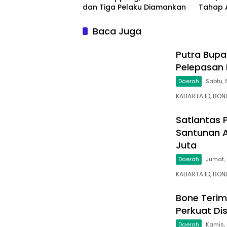
dan Tiga Pelaku Diamankan
Tahap 
Gantung
Pengam
Baca Juga
Putra Bupa
Pelepasan 
Daerah
Sabtu, 
KABARTA.ID, BON
Satlantas 
Santunan A
Juta
Daerah
Jumat,
KABARTA.ID, BONE
Bone Terim
Perkuat Di
Daerah
Kamis,