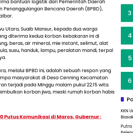
ima bantuan logistik dari Pemerintah Daerah
an Penanggulangan Bencana Daerah (BPBD),
3
albar.
wu Utara, Suaib Mansur, kepada dua warga
4
ang diterima kedua korban kebakaran ini di
, beras, air mineral, mie instant, selimut, alat
ula, susu, handuk, lampu, peralatan mandi, terpal
5
ya.
a, melalui BPBD ini, adalah sebuah respon yang
impa masyarakat di Desa Cenning Kecamatan
6
n terjadi pada Minggu malam pukul 22.15 wita.
menimbulkan korban jiwa, meski rumah korban habis
Po
KKN U
 Putus Komunikasi di Maros, Gubernur :
Biasa
Putra
Pelep