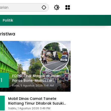
Politik
ristiwa
FOTO: Truk Mogok di Jalan
1
Poros Bone-Makassar
Sebabkan Macet, Polisi Turun
Rabu, 5 Agustus 2026 11:41 AM
Tangan
Mobil Dinas Camat Tanete
Riattang Timur Ditabrak Suzuki
Ertiga, Camat Andi Habibie:
Sabtu, 1 Agustus 2026 3:49 PM