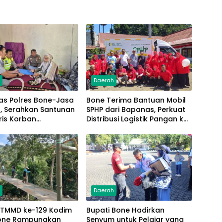
h
Daerah
as Polres Bone-Jasa
Bone Terima Bantuan Mobil
a, Serahkan Santunan
SPHP dari Bapanas, Perkuat
ris Korban
Distribusi Logistik Pangan ke
ntas Terima Rp50
Masyarakat
h
Daerah
 TMMD ke-129 Kodim
Bupati Bone Hadirkan
one Rampungkan
Senyum untuk Pelajar yang