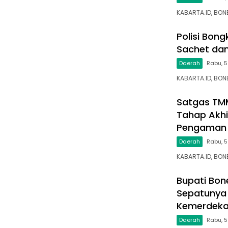
KABARTA.ID, BO
Polisi Bon
Sachet dan
Daerah
Rabu, 5
KABARTA.ID, BON
Satgas TM
Tahap Akhi
Pengaman 
Daerah
Rabu, 
KABARTA.ID, BO
Bupati Bon
Sepatunya 
Kemerdek
Daerah
Rabu, 5