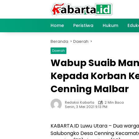
Langsung
ke
konten
Home
Peristiwa
Hukum
Eduk
Beranda
Daerah
Daerah
Wabup Suaib Man
Kepada Korban Ke
Cenning Malbar
Redaksi Kabarta
2 Min Baca
Senin, 3 Mei 2021 9:13 PM
KABARTA.ID Luwu Utara – Dua warg
Salubongko Desa Cenning Kecamata