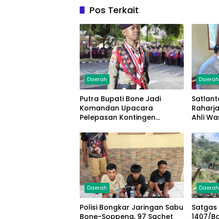
Pos Terkait
Daerah
Daera
Putra Bupati Bone Jadi
Satlant
Komandan Upacara
Raharj
Pelepasan Kontingen
Ahli Wa
Jambore Nasional XII 2026
Lakala
Juta
Daerah
Daera
Polisi Bongkar Jaringan Sabu
Satgas
Bone-Soppeng, 97 Sachet
1407/B