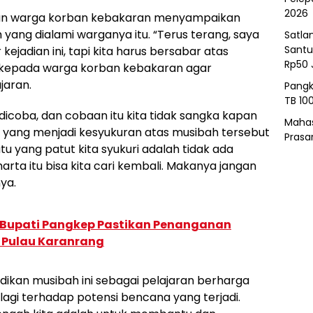
2026
apan warga korban kebakaran menyampaikan
ang dialami warganya itu. “Terus terang, saya
Satla
Santu
ejadian ini, tapi kita harus bersabar atas
Rp50 
an kepada warga korban kebakaran agar
jaran.
Pangk
TB 10
dicoba, dan cobaan itu kita tidak sangka kapan
Mahas
u yang menjadi kesyukuran atas musibah tersebut
Prasa
tu yang patut kita syukuri adalah tidak ada
arta itu bisa kita cari kembali. Makanya jangan
ya.
 Bupati Pangkep Pastikan Penanganan
i Pulau Karanrang
ikan musibah ini sebagai pelajaran berharga
 lagi terhadap potensi bencana yang terjadi.