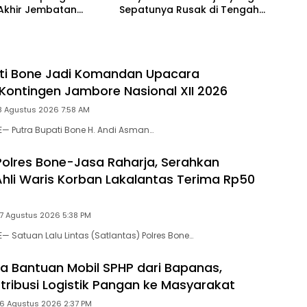
Akhir Jembatan
Sepatunya Rusak di Tengah
 Pattuku, Jaring
Gerak Jalan Kemerdekaan
an Mulai Terpasang
ti Bone Jadi Komandan Upacara
Kontingen Jambore Nasional XII 2026
8 Agustus 2026 7:58 AM
E— Putra Bupati Bone H. Andi Asman…
Polres Bone-Jasa Raharja, Serahkan
hli Waris Korban Lakalantas Terima Rp50
 7 Agustus 2026 5:38 PM
— Satuan Lalu Lintas (Satlantas) Polres Bone…
a Bantuan Mobil SPHP dari Bapanas,
stribusi Logistik Pangan ke Masyarakat
 6 Agustus 2026 2:37 PM