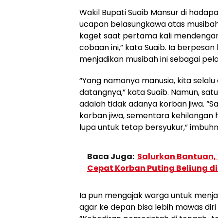
Wakil Bupati Suaib Mansur di had
ucapan belasungkawa atas musibah y
kaget saat pertama kali mendengar k
cobaan ini,” kata Suaib. Ia berpes
menjadikan musibah ini sebagai pela
“Yang namanya manusia, kita selalu 
datangnya,” kata Suaib. Namun, sat
adalah tidak adanya korban jiwa. “Sa
korban jiwa, sementara kehilangan h
lupa untuk tetap bersyukur,” imbuhn
Baca Juga:
Salurkan Bantuan,
Cepat Korban Puting Beliung d
Ia pun mengajak warga untuk menjad
agar ke depan bisa lebih mawas diri