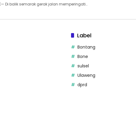
E— Di balik semarak gerak jalan memperingati…
Label
Bontang
Bone
sulsel
Ulaweng
dprd