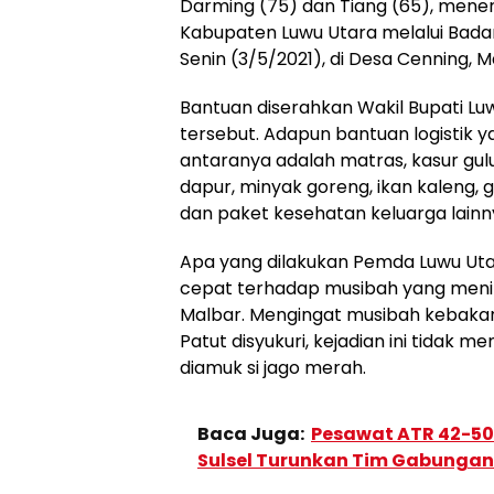
Darming (75) dan Tiang (65), mener
Kabupaten Luwu Utara melalui Bad
Senin (3/5/2021), di Desa Cenning, M
Bantuan diserahkan Wakil Bupati Lu
tersebut. Adapun bantuan logistik y
antaranya adalah matras, kasur gulung
dapur, minyak goreng, ikan kaleng, g
dan paket kesehatan keluarga lainn
Apa yang dilakukan Pemda Luwu Utar
cepat terhadap musibah yang men
Malbar. Mengingat musibah kebakara
Patut disyukuri, kejadian ini tidak 
diamuk si jago merah.
Baca Juga:
Pesawat ATR 42-500
Sulsel Turunkan Tim Gabungan