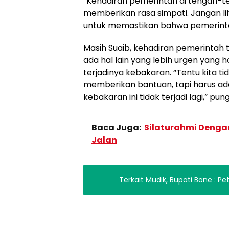
“Kehadiran pemerintah di tengah-t
memberikan rasa simpati. Jangan liha
untuk memastikan bahwa pemerintah 
Masih Suaib, kehadiran pemerintah
ada hal lain yang lebih urgen yang 
terjadinya kebakaran. “Tentu kita ti
memberikan bantuan, tapi harus ad
kebakaran ini tidak terjadi lagi,” pu
Baca Juga:
Silaturahmi Denga
Jalan
Terkait Mudik, Bupati Bone : P