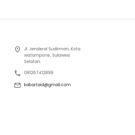
Jl. Jenderal Sudirman, Kota
watampone, Sulawesi
Selatan.
081267412899
kabartaid@gmail.com