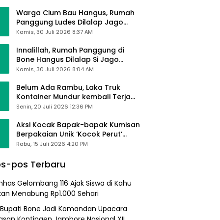
Alhamdulillah Saya Baik-Baik Saja
Warga Cium Bau Hangus, Rumah
Panggung Ludes Dilalap Jago
Merah
Kamis, 30 Juli 2026 8:37 AM
Innalillah, Rumah Panggung di
Bone Hangus Dilalap Si Jago
Merah
Kamis, 30 Juli 2026 8:04 AM
Belum Ada Rambu, Laka Truk
Kontainer Mundur kembali Terjadi
di Bypass Sumpallabbu
Senin, 20 Juli 2026 12:36 PM
Aksi Kocak Bapak-bapak Kumisan
Berpakaian Unik ‘Kocok Perut’
Pengunjung dan Pegawai
Rabu, 15 Juli 2026 4:20 PM
Alfamart, Ngaku Aktifkan Layar
Sentuh Atm
s-pos Terbaru
nhas Gelombang 116 Ajak Siswa di Kahu
kan Menabung Rp1.000 Sehari
 Bupati Bone Jadi Komandan Upacara
asan Kontingen Jambore Nasional XII