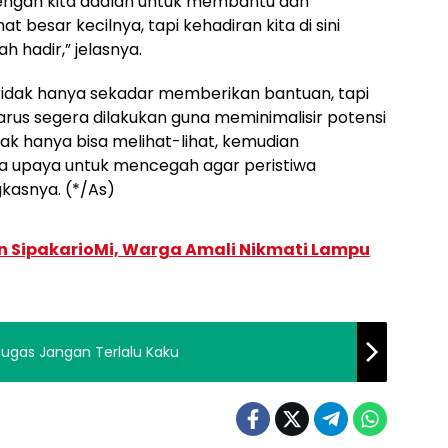
engah kita adalah untuk membantu dan
t besar kecilnya, tapi kehadiran kita di sini
hadir,” jelasnya.
 tidak hanya sekadar memberikan bantuan, tapi
harus segera dilakukan guna meminimalisir potensi
dak hanya bisa melihat-lihat, kemudian
a upaya untuk mencegah agar peristiwa
ngkasnya. (*/As)
n SipakarioMi, Warga Amali Nikmati Lampu
etugas Jangan Terlalu Kaku