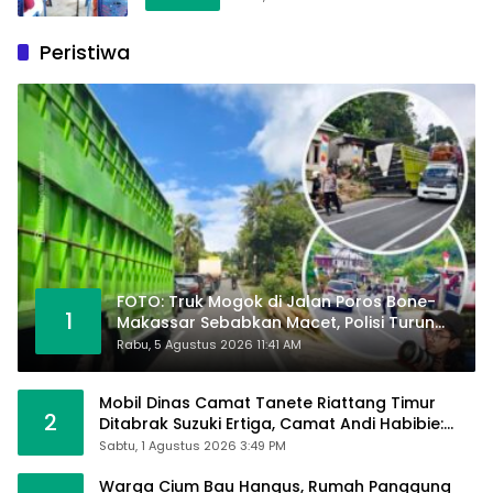
Peristiwa
FOTO: Truk Mogok di Jalan Poros Bone-
1
Makassar Sebabkan Macet, Polisi Turun
Tangan
Rabu, 5 Agustus 2026 11:41 AM
Mobil Dinas Camat Tanete Riattang Timur
2
Ditabrak Suzuki Ertiga, Camat Andi Habibie:
Alhamdulillah Saya Baik-Baik Saja
Sabtu, 1 Agustus 2026 3:49 PM
Warga Cium Bau Hangus, Rumah Panggung