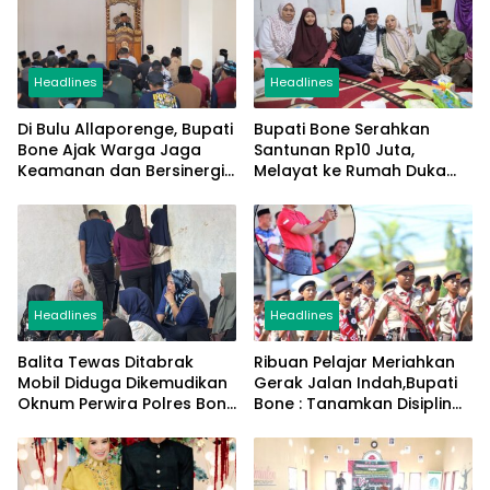
Headlines
Headlines
Di Bulu Allaporenge, Bupati
Bupati Bone Serahkan
Bone Ajak Warga Jaga
Santunan Rp10 Juta,
Keamanan dan Bersinergi
Melayat ke Rumah Duka
Hadapi Kemarau El Nino
Balita Korban Tabrak
Oknum Polisi
Headlines
Headlines
Balita Tewas Ditabrak
Ribuan Pelajar Meriahkan
Mobil Diduga Dikemudikan
Gerak Jalan Indah,Bupati
Oknum Perwira Polres Bone
Bone : Tanamkan Disiplin
di Lokasi Gerak Jalan
Sejak Dini