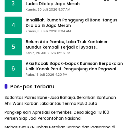
3
Ludes Dilalap Jago Merah
Kamis, 30 Juli 2026 8:37 AM
Innalillah, Rumah Panggung di Bone Hangus
4
Dilalap Si Jago Merah
Kamis, 30 Juli 2026 8:04 AM
Belum Ada Rambu, Laka Truk Kontainer
5
Mundur kembali Terjadi di Bypass
Sumpallabbu
Senin, 20 Juli 2026 12:36 PM
Aksi Kocak Bapak-bapak Kumisan Berpakaian
6
Unik ‘Kocok Perut’ Pengunjung dan Pegawai
Alfamart, Ngaku Aktifkan Layar Sentuh Atm
Rabu, 15 Juli 2026 4:20 PM
Pos-pos Terbaru
Satlantas Polres Bone-Jasa Raharja, Serahkan Santunan
Ahli Waris Korban Lakalantas Terima Rp50 Juta
Pangkep Raih Apresiasi Kemenkes, Desa Siaga TB 100
Persen Siap Jadi Percontohan Nasional
Mahasiswa KKN Unhas Petakan Sarana dan Prasarana di