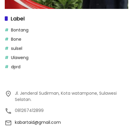
Label
Bontang
Bone
sulsel
Ulaweng
dprd
Jl. Jenderal Sudirman, Kota watampone, Sulawesi
Selatan.
081267412899
kabartaid@gmail.com