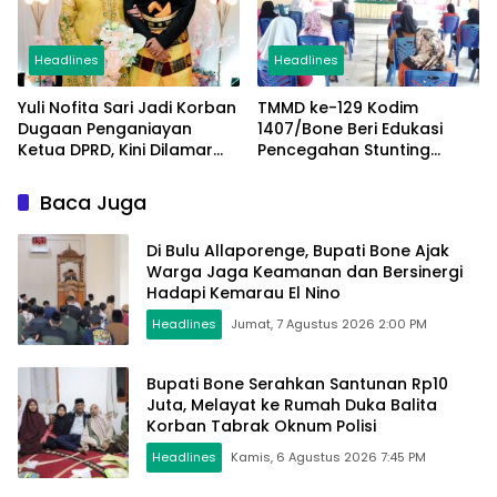
Headlines
Headlines
Yuli Nofita Sari Jadi Korban
TMMD ke-129 Kodim
Dugaan Penganiayan
1407/Bone Beri Edukasi
Ketua DPRD, Kini Dilamar
Pencegahan Stunting
Anak Kades
kepada Warga Desa
Patukku
Baca Juga
Di Bulu Allaporenge, Bupati Bone Ajak
Warga Jaga Keamanan dan Bersinergi
Hadapi Kemarau El Nino
Headlines
Jumat, 7 Agustus 2026 2:00 PM
Bupati Bone Serahkan Santunan Rp10
Juta, Melayat ke Rumah Duka Balita
Korban Tabrak Oknum Polisi
Headlines
Kamis, 6 Agustus 2026 7:45 PM