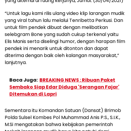
yang ditemui di ruang kerjanya, Jumat (30/04/2021)
“Untuk lagu kami rilis ulang video klip larangan mudik
yang viral tahun lalu melalui Tenribetta Perkusi. Dan
untuk film pendek dibuat dengan melibatkan
selebgram Bone yang sudah cukup terkenal yaitu
Elis Manis serta diselingi humor, dengan harapan film
pendek ini menarik untuk ditonton dan dapat
diterima dengan baik oleh kalangan masyarakat,”
lanjutnya.
Baca Juga:
BREAKING NEWS : Ribuan Paket
Sembako Siap Edar Diduga 'Serangan Fajar'
Ditemukan di Lapri
Sementara itu Komandan Satuan (Dansat) Brimob
Polda Sulsel Kombes Pol Muhammad Anis P.S., S.I.K.,
M.Si mengatakan bahwa kebijakan pemerintah