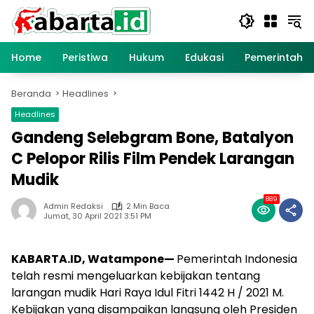
Langsung
ke
konten
Home
Peristiwa
Hukum
Edukasi
Pemerintaha
Beranda
Headlines
Headlines
Gandeng Selebgram Bone, Batalyon
C Pelopor Rilis Film Pendek Larangan
Mudik
889
Admin Redaksi
2 Min Baca
Jumat, 30 April 2021 3:51 PM
KABARTA.ID, Watampone—
Pemerintah Indonesia
telah resmi mengeluarkan kebijakan tentang
larangan mudik Hari Raya Idul Fitri 1442 H / 2021 M.
Kebijakan yang disampaikan langsung oleh Presiden