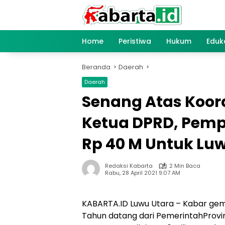
Langsung
ke
konten
Home
Peristiwa
Hukum
Eduk
Beranda
Daerah
Daerah
Senang Atas Koord
Ketua DPRD, Pemp
Rp 40 M Untuk Lu
Redaksi Kabarta
2 Min Baca
Rabu, 28 April 2021 9:07 AM
KABARTA.ID Luwu Utara – Kabar gem
Tahun datang dari PemerintahProvi