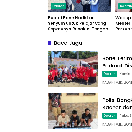
Daerah
Daera
Bupati Bone Hadirkan
Wabup 
Senyum untuk Pelajar yang
Menteri
Sepatunya Rusak di Tengah
Perkuat
Gerak Jalan Kemerdekaan
Sampa
Baca Juga
Bone Terim
Perkuat Di
Daerah
Kamis,
KABARTA.ID, BO
Polisi Bon
Sachet dan
Daerah
Rabu, 5
KABARTA.ID, BON