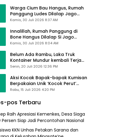
Alhamdulillah Saya Baik-Baik Saja
Warga Cium Bau Hangus, Rumah
Panggung Ludes Dilalap Jago
Merah
Kamis, 30 Juli 2026 8:37 AM
Innalillah, Rumah Panggung di
Bone Hangus Dilalap Si Jago
Merah
Kamis, 30 Juli 2026 8:04 AM
Belum Ada Rambu, Laka Truk
Kontainer Mundur kembali Terjadi
di Bypass Sumpallabbu
Senin, 20 Juli 2026 12:36 PM
Aksi Kocak Bapak-bapak Kumisan
Berpakaian Unik ‘Kocok Perut’
Pengunjung dan Pegawai
Rabu, 15 Juli 2026 4:20 PM
Alfamart, Ngaku Aktifkan Layar
Sentuh Atm
s-pos Terbaru
ep Raih Apresiasi Kemenkes, Desa Siaga
0 Persen Siap Jadi Percontohan Nasional
iswa KKN Unhas Petakan Sarana dan
rana di Kelurahan Minasate’ne