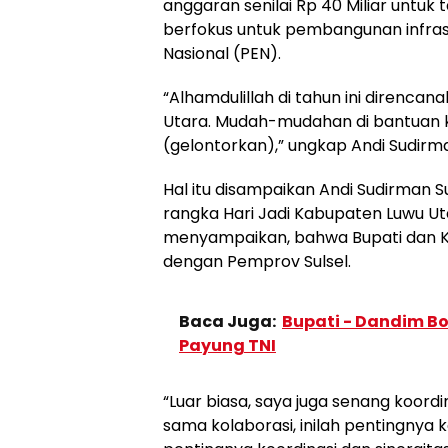
anggaran senilai Rp 40 Miliar untu
berfokus untuk pembangunan infras
Nasional (PEN).
“Alhamdulillah di tahun ini direnca
Utara. Mudah-mudahan di bantuan k
(gelontorkan),” ungkap Andi Sudirm
Hal itu disampaikan Andi Sudirman 
rangka Hari Jadi Kabupaten Luwu Utar
menyampaikan, bahwa Bupati dan Ke
dengan Pemprov Sulsel.
Baca Juga:
Bupati - Dandim Bo
Payung TNI
“Luar biasa, saya juga senang koordi
sama kolaborasi, inilah pentingnya 