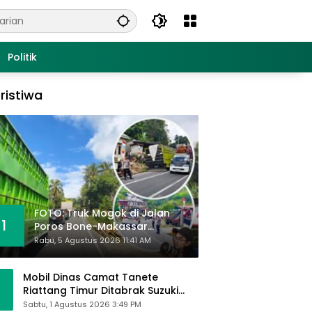
Politik
ristiwa
FOTO: Truk Mogok di Jalan
1
Poros Bone-Makassar
Sebabkan Macet, Polisi Turun
Rabu, 5 Agustus 2026 11:41 AM
Tangan
Mobil Dinas Camat Tanete
Riattang Timur Ditabrak Suzuki
Ertiga, Camat Andi Habibie:
Sabtu, 1 Agustus 2026 3:49 PM