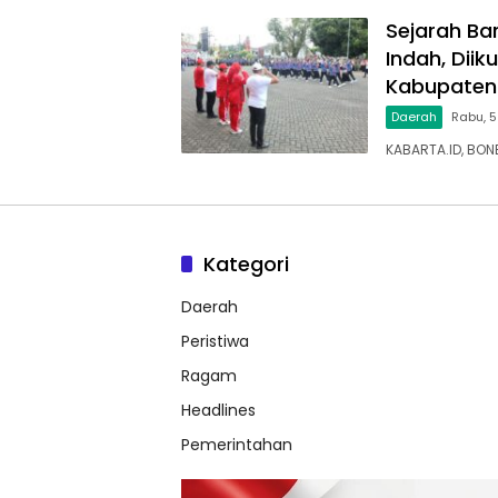
Sejarah Bar
Indah, Dii
Kabupaten
Daerah
Rabu, 5
KABARTA.ID, BON
Kategori
Daerah
Peristiwa
Ragam
Headlines
Pemerintahan