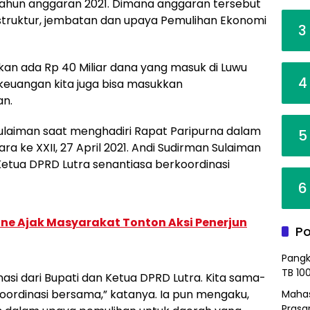
k tahun anggaran 2021. Dimana anggaran tersebut
truktur, jembatan dan upaya Pemulihan Ekonomi
3
nakan ada Rp 40 Miliar dana yang masuk di Luwu
4
euangan kita juga bisa masukkan
an.
Sulaiman saat menghadiri Rapat Paripurna dalam
5
a ke XXII, 27 April 2021. Andi Sudirman Sulaiman
tua DPRD Lutra senantiasa berkoordinasi
6
ne Ajak Masyarakat Tonton Aksi Penerjun
Po
Pangk
TB 10
nasi dari Bupati dan Ketua DPRD Lutra. Kita sama-
koordinasi bersama,” katanya. Ia pun mengaku,
Mahas
Prasa