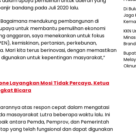
as dalam upaya pemulihan untuk daerah yang
njir bandang pada Juli 2020 lalu.
Di Bu
Jaga 
ma. Bagaimana mendukung pembangunan di
Kemar
 upaya untuk membantu pemulihan ekonomi
KKN U
sing anggaran, saya menekankan untuk fokus
Minas
EN), kemiskinan, pertanian, perkebunan,
Brand
a. Mari kita terus berinovasi, dengan memastikan
Bupat
 digunakan untuk kepentingan masyarakat,”
Melay
Oknum
one Layangkan Mosi Tidak Percaya, Ketua
ngkat Bicara
jajarannya atas respon cepat dalam mengatasi
masayarakat Lutra beberapa waktu lalu. Ini
 baik antara Pemda, Pemprov, dan Pemerintah
tap yang telah fungsional dan dapat digunakan