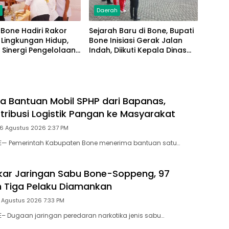
h
Daerah
Bone Hadiri Rakor
Sejarah Baru di Bone, Bupati
 Lingkungan Hidup,
Bone Inisiasi Gerak Jalan
 Sinergi Pengelolaan
Indah, Diikuti Kepala Dinas
h Modern
Hingga Camat se-
Kabupaten
a Bantuan Mobil SPHP dari Bapanas,
stribusi Logistik Pangan ke Masyarakat
 6 Agustus 2026 2:37 PM
NE— Pemerintah Kabupaten Bone menerima bantuan satu…
gkar Jaringan Sabu Bone-Soppeng, 97
 Tiga Pelaku Diamankan
 Agustus 2026 7:33 PM
E– Dugaan jaringan peredaran narkotika jenis sabu…