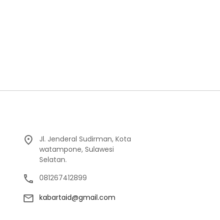
Jl. Jenderal Sudirman, Kota
watampone, Sulawesi
Selatan.
081267412899
kabartaid@gmail.com