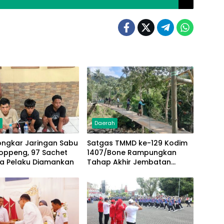
h
Daerah
Bongkar Jaringan Sabu
Satgas TMMD ke-129 Kodim
oppeng, 97 Sachet
1407/Bone Rampungkan
ga Pelaku Diamankan
Tahap Akhir Jembatan
Gantung Pattuku, Jaring
Pengaman Mulai Terpasang