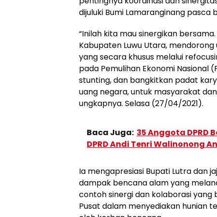
pentingnya koordinasi dan sinergit
dijuluki Bumi Lamaranginang pasca ba
“Inilah kita mau sinergikan bersa
Kabupaten Luwu Utara, mendorong
yang secara khusus melalui refocu
pada Pemulihan Ekonomi Nasional (P
stunting, dan bangkitkan padat kary
uang negara, untuk masyarakat dan
ungkapnya. Selasa (27/04/2021).
Baca Juga:
35 Anggota DPRD B
DPRD Andi Tenri Walinonong A
Ia mengapresiasi Bupati Lutra dan 
dampak bencana alam yang melanda 
contoh sinergi dan kolaborasi yang
Pusat dalam menyediakan hunian te