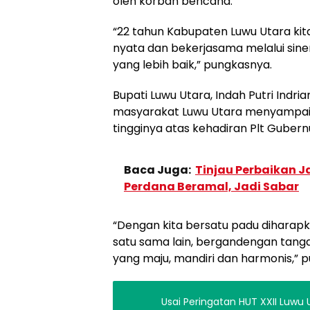
oleh korban bencana.
“22 tahun Kabupaten Luwu Utara ki
nyata dan bekerjasama melalui sin
yang lebih baik,” pungkasnya.
Bupati Luwu Utara, Indah Putri Ind
masyarakat Luwu Utara menyampaik
tingginya atas kehadiran Plt Gubernu
Baca Juga:
Tinjau Perbaikan Ja
Perdana Beramal, Jadi Sabar
“Dengan kita bersatu padu diharap
satu sama lain, bergandengan tang
yang maju, mandiri dan harmonis,” 
Usai Peringatan HUT XXII Luwu U