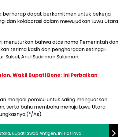
ta berharap dapat berkomitmen untuk bekerja
ergi dan kolaborasi dalam mewujudkan Luwu Utara
riani menuturkan bahwa atas nama Pemerintah dan
an terima kasih dan penghargaan setinggi-
r Sulsel, Andi Sudirman Sulaiman.
lan, Wakil Bupati Bone : Ini Perbaikan
kan menjadi pemicu untuk saling menguatkan
an, serta bahu membahu menuju Luwu Utara
pungkasnya.(*/As)
tara, Bupati Swab Antigen. Ini Hasilnya