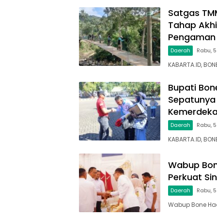
Satgas TM
Tahap Akhi
Pengaman 
Daerah
Rabu, 
KABARTA.ID, BO
Bupati Bon
Sepatunya 
Kemerdek
Daerah
Rabu, 5
KABARTA.ID, BON
Wabup Bone
Perkuat Si
Daerah
Rabu, 
Wabup Bone Hadi