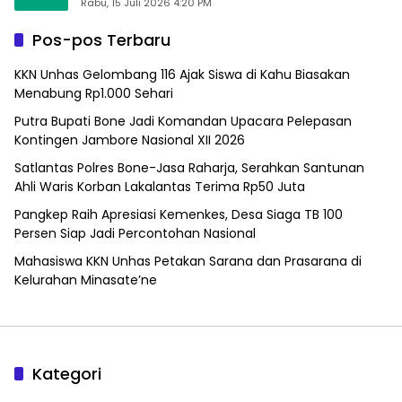
Alfamart, Ngaku Aktifkan Layar Sentuh Atm
Rabu, 15 Juli 2026 4:20 PM
Pos-pos Terbaru
KKN Unhas Gelombang 116 Ajak Siswa di Kahu Biasakan
Menabung Rp1.000 Sehari
Putra Bupati Bone Jadi Komandan Upacara Pelepasan
Kontingen Jambore Nasional XII 2026
Satlantas Polres Bone-Jasa Raharja, Serahkan Santunan
Ahli Waris Korban Lakalantas Terima Rp50 Juta
Pangkep Raih Apresiasi Kemenkes, Desa Siaga TB 100
Persen Siap Jadi Percontohan Nasional
Mahasiswa KKN Unhas Petakan Sarana dan Prasarana di
Kelurahan Minasate’ne
Kategori