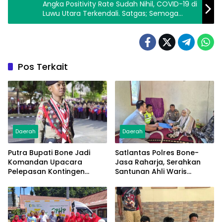
Angka Positivity Rate Sudah Nihil, COVID-19 di
Luwu Utara Terkendali. Satgas; Semoga
Tetap Disiplin
Pos Terkait
Daerah
Daerah
Putra Bupati Bone Jadi
Satlantas Polres Bone-
Komandan Upacara
Jasa Raharja, Serahkan
Pelepasan Kontingen
Santunan Ahli Waris
Jambore Nasional XII 2026
Korban Lakalantas Terima
Rp50 Juta