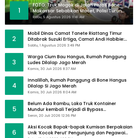
FOTO: Truk Mogok di Jalan Poros Bone-
1
Makassar Sebabkan Macet, Polisi Turun
Tangan
Rabu, 5 Agustus 2026 11:41 AM
Mobil Dinas Camat Tanete Riattang Timur
2
Ditabrak Suzuki Ertiga, Camat Andi Habibie:
Alhamdulillah Saya Baik-Baik Saja
Sabtu, 1 Agustus 2026 3:49 PM
Warga Cium Bau Hangus, Rumah Panggung
3
Ludes Dilalap Jago Merah
Kamis, 30 Juli 2026 8:37 AM
Innalillah, Rumah Panggung di Bone Hangus
4
Dilalap Si Jago Merah
Kamis, 30 Juli 2026 8:04 AM
Belum Ada Rambu, Laka Truk Kontainer
5
Mundur kembali Terjadi di Bypass
Sumpallabbu
Senin, 20 Juli 2026 12:36 PM
Aksi Kocak Bapak-bapak Kumisan Berpakaian
6
Unik ‘Kocok Perut’ Pengunjung dan Pegawai