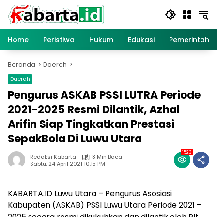
Langsung
ke
konten
Home
Peristiwa
Hukum
Edukasi
Pemerintaha
Beranda
Daerah
Daerah
Pengurus ASKAB PSSI LUTRA Periode
2021-2025 Resmi Dilantik, Azhal
Arifin Siap Tingkatkan Prestasi
SepakBola Di Luwu Utara
1523
Redaksi Kabarta
3 Min Baca
Sabtu, 24 April 2021 10:15 PM
KABARTA.ID Luwu Utara – Pengurus Asosiasi
Kabupaten (ASKAB) PSSI Luwu Utara Periode 2021 –
2025 secara resmi dikukuhkan dan dilantik oleh Plt