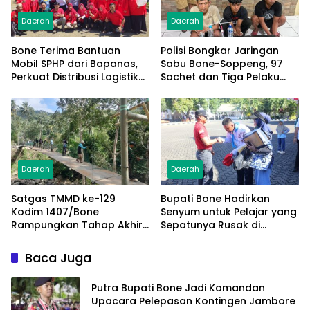
Daerah
Daerah
Bone Terima Bantuan
Polisi Bongkar Jaringan
Mobil SPHP dari Bapanas,
Sabu Bone-Soppeng, 97
Perkuat Distribusi Logistik
Sachet dan Tiga Pelaku
Pangan ke Masyarakat
Diamankan
Daerah
Daerah
Satgas TMMD ke-129
Bupati Bone Hadirkan
Kodim 1407/Bone
Senyum untuk Pelajar yang
Rampungkan Tahap Akhir
Sepatunya Rusak di
Jembatan Gantung
Tengah Gerak Jalan
Pattuku, Jaring Pengaman
Kemerdekaan
Baca Juga
Mulai Terpasang
Putra Bupati Bone Jadi Komandan
Upacara Pelepasan Kontingen Jambore